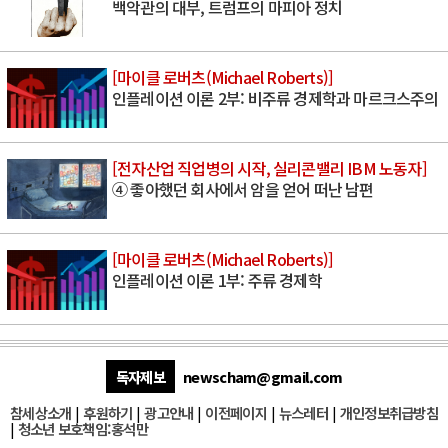
백악관의 대부, 트럼프의 마피아 정치
[마이클 로버츠(Michael Roberts)]
인플레이션 이론 2부: 비주류 경제학과 마르크스주의
[전자산업 직업병의 시작, 실리콘밸리 IBM 노동자]
④ 좋아했던 회사에서 암을 얻어 떠난 남편
[마이클 로버츠(Michael Roberts)]
인플레이션 이론 1부: 주류 경제학
독자제보
newscham@gmail.com
참세상소개
|
후원하기
|
광고안내
|
이전페이지
|
뉴스레터
|
개인정보취급방침
|
청소년 보호책임:홍석만