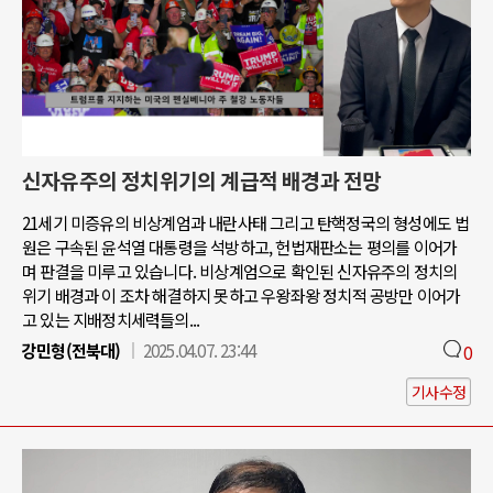
신자유주의 정치위기의 계급적 배경과 전망
21세기 미증유의 비상계엄과 내란사태 그리고 탄핵정국의 형성에도 법
원은 구속된 윤석열 대통령을 석방하고, 헌법재판소는 평의를 이어가
며 판결을 미루고 있습니다. 비상계엄으로 확인된 신자유주의 정치의
위기 배경과 이 조차 해결하지 못하고 우왕좌왕 정치적 공방만 이어가
고 있는 지배정치세력들의...
강민형(전북대)
2025.04.07. 23:44
0
기사수정