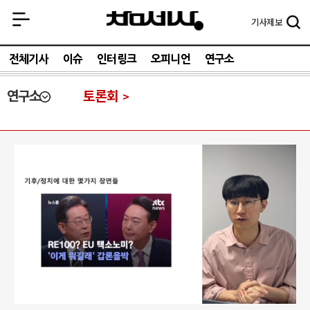
기사
제보
전체기사
이슈
인터링크
오피니언
연구소
연구소
토론회