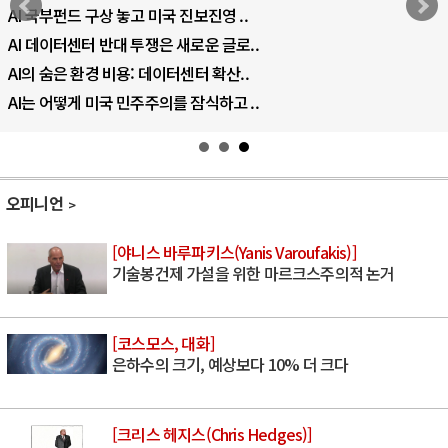
AI 국부펀드 구상 놓고 미국 진보진영 ..
AI 데이터센터 반대 투쟁은 새로운 글로..
AI의 숨은 환경 비용: 데이터센터 확산..
AI는 어떻게 미국 민주주의를 잠식하고 ..
오피니언
[야니스 바루파키스(Yanis Varoufakis)]
기술봉건제 가설을 위한 마르크스주의적 논거
[코스모스, 대화]
은하수의 크기, 예상보다 10% 더 크다
[크리스 헤지스(Chris Hedges)]