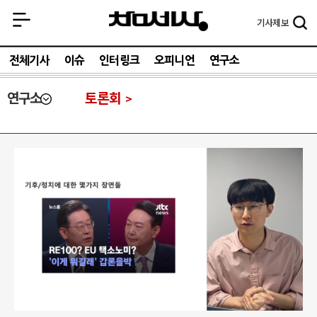
기사
제보
전체기사
이슈
인터링크
오피니언
연구소
연구소
토론회