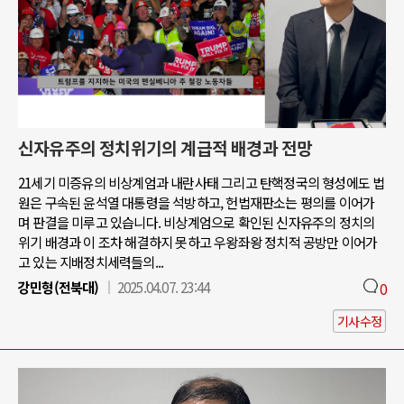
신자유주의 정치위기의 계급적 배경과 전망
21세기 미증유의 비상계엄과 내란사태 그리고 탄핵정국의 형성에도 법
원은 구속된 윤석열 대통령을 석방하고, 헌법재판소는 평의를 이어가
며 판결을 미루고 있습니다. 비상계엄으로 확인된 신자유주의 정치의
위기 배경과 이 조차 해결하지 못하고 우왕좌왕 정치적 공방만 이어가
고 있는 지배정치세력들의...
강민형(전북대)
2025.04.07. 23:44
0
기사수정