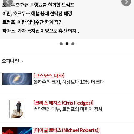
호르무즈 해협 통행료를 철회한 트럼프
이란, 호르무즈 해협 봉쇄 선택한 배경
트럼프, 이란 압박수단 한계 직면
하마스, 가자 통치권 이양으로 휴전 의지..
오피니언
[코스모스, 대화]
은하수의 크기, 예상보다 10% 더 크다
[크리스 헤지스(Chris Hedges)]
백악관의 대부, 트럼프의 마피아 정치
[마이클 로버츠(Michael Roberts)]