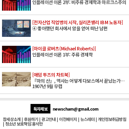
인플레이션 이론 2부: 비주류 경제학과 마르크스주의
[전자산업 직업병의 시작, 실리콘밸리 IBM 노동자]
④ 좋아했던 회사에서 암을 얻어 떠난 남편
[마이클 로버츠(Michael Roberts)]
인플레이션 이론 1부: 주류 경제학
[애덤 투즈의 차트북]
『마의 산』, 역사는 어떻게 다보스에서 끝났는가…
1907년 9월 무렵
독자제보
newscham@gmail.com
참세상소개
|
후원하기
|
광고안내
|
이전페이지
|
뉴스레터
|
개인정보취급방침
|
청소년 보호책임:홍석만