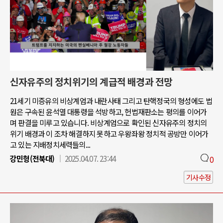
신자유주의 정치위기의 계급적 배경과 전망
21세기 미증유의 비상계엄과 내란사태 그리고 탄핵정국의 형성에도 법
원은 구속된 윤석열 대통령을 석방하고, 헌법재판소는 평의를 이어가
며 판결을 미루고 있습니다. 비상계엄으로 확인된 신자유주의 정치의
위기 배경과 이 조차 해결하지 못하고 우왕좌왕 정치적 공방만 이어가
고 있는 지배정치세력들의...
강민형(전북대)
2025.04.07. 23:44
0
기사수정