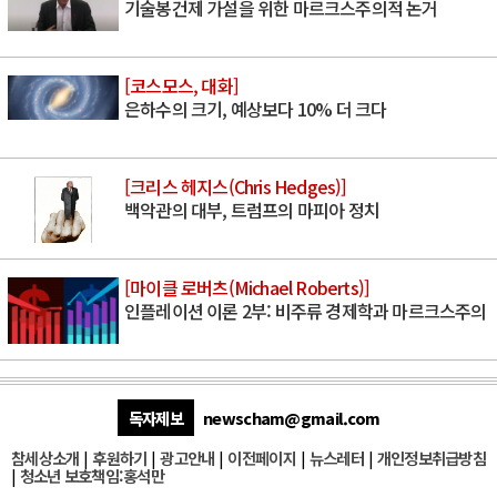
기술봉건제 가설을 위한 마르크스주의적 논거
[코스모스, 대화]
은하수의 크기, 예상보다 10% 더 크다
[크리스 헤지스(Chris Hedges)]
백악관의 대부, 트럼프의 마피아 정치
[마이클 로버츠(Michael Roberts)]
인플레이션 이론 2부: 비주류 경제학과 마르크스주의
독자제보
newscham@gmail.com
참세상소개
|
후원하기
|
광고안내
|
이전페이지
|
뉴스레터
|
개인정보취급방침
|
청소년 보호책임:홍석만