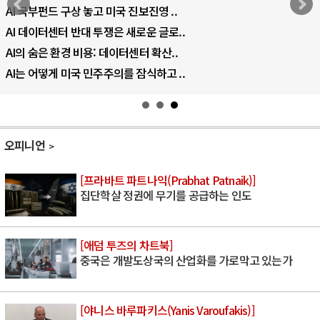
AI 국부펀드 구상 놓고 미국 진보진영 ..
AI 데이터센터 반대 투쟁은 새로운 글로..
AI의 숨은 환경 비용: 데이터센터 확산..
AI는 어떻게 미국 민주주의를 잠식하고 ..
오피니언
[프라바트 파트나익(Prabhat Patnaik)]
집단학살 정권에 무기를 공급하는 인도
[애덤 투즈의 차트북]
중국은 개발도상국의 산업화를 가로막고 있는가
[야니스 바루파키스(Yanis Varoufakis)]