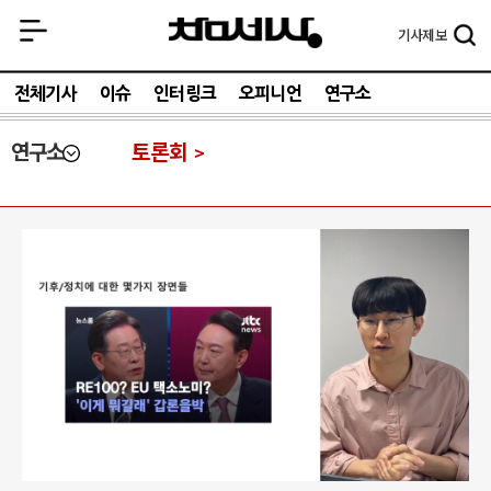
기사
제보
전체기사
이슈
인터링크
오피니언
연구소
연구소
토론회