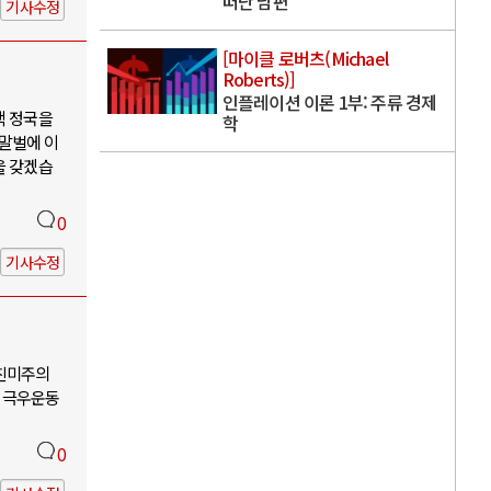
떠난 남편
기사수정
[마이클 로버츠(Michael
Roberts)]
인플레이션 이론 1부: 주류 경제
핵 정국을
학
 말벌에 이
을 갖겠습
0
기사수정
-친미주의
 극우운동
0