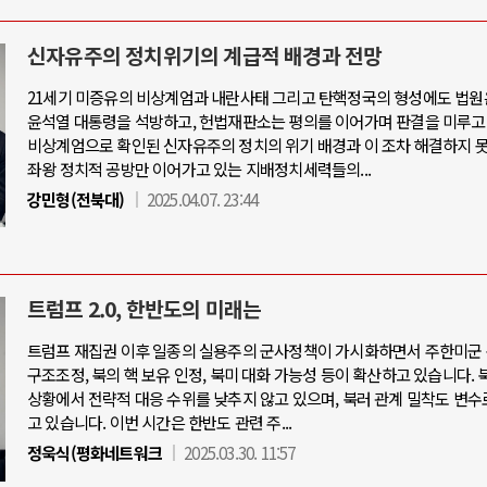
신자유주의 정치위기의 계급적 배경과 전망
21세기 미증유의 비상계엄과 내란사태 그리고 탄핵정국의 형성에도 법원
윤석열 대통령을 석방하고, 헌법재판소는 평의를 이어가며 판결을 미루고
비상계엄으로 확인된 신자유주의 정치의 위기 배경과 이 조차 해결하지 
좌왕 정치적 공방만 이어가고 있는 지배정치세력들의...
강민형(전북대)
2025.04.07. 23:44
트럼프 2.0, 한반도의 미래는
트럼프 재집권 이후 일종의 실용주의 군사정책이 가시화하면서 주한미군 
구조조정, 북의 핵 보유 인정, 북미 대화 가능성 등이 확산하고 있습니다. 
상황에서 전략적 대응 수위를 낮추지 않고 있으며, 북러 관계 밀착도 변수
고 있습니다. 이번 시간은 한반도 관련 주...
정욱식(평화네트워크
2025.03.30. 11:57