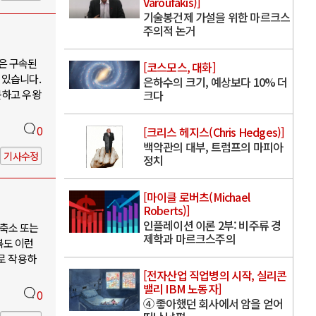
Varoufakis)]
기술봉건제 가설을 위한 마르크스
주의적 논거
은 구속된
[코스모스, 대화]
 있습니다.
은하수의 크기, 예상보다 10% 더
못하고 우왕
크다
0
[크리스 헤지스(Chris Hedges)]
백악관의 대부, 트럼프의 마피아
기사수정
정치
[마이클 로버츠(Michael
Roberts)]
인플레이션 이론 2부: 비주류 경
축소 또는
제학과 마르크스주의
북도 이런
로 작용하
[전자산업 직업병의 시작, 실리콘
밸리 IBM 노동자]
0
④ 좋아했던 회사에서 암을 얻어