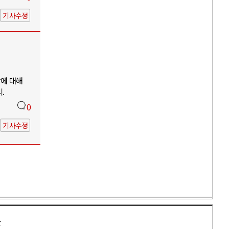
기사수정
망에 대해
.
0
기사수정
만