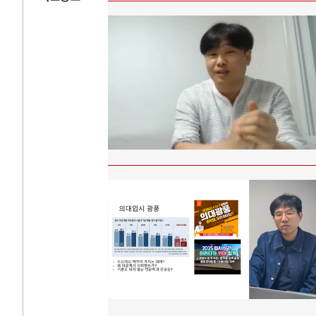
AI와 인간
러시
중국 AI, 저가 공세로 글로벌 토큰 시..
전쟁의 추상화: 
AI 국부펀드 구상 놓고 미국 진보진영 ..
EU·우크라이나 
AI 데이터센터 반대 투쟁은 새로운 글로..
나토, 우크라 군사
AI의 숨은 환경 비용: 데이터센터 확산..
우크라이나, 덴마
AI는 어떻게 미국 민주주의를 잠식하고 ..
러·우크라, 대규