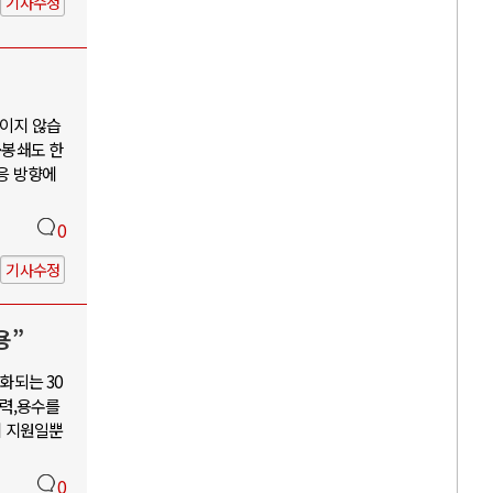
기사수정
보이지 않습
·봉쇄도 한
대응 방향에
0
기사수정
용”
화되는 30
력,용수를
혜 지원일뿐
0