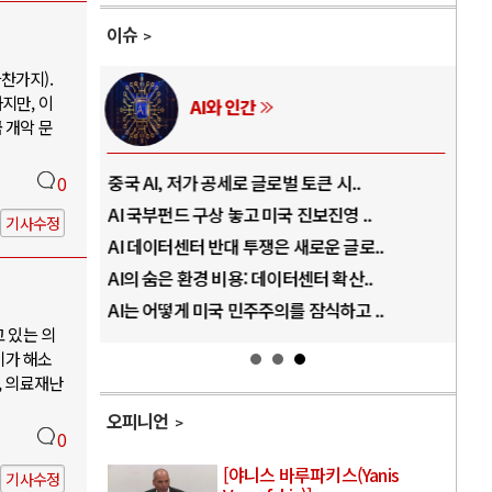
이슈
찬가지).
지만, 이
AI와 인간
 개악 문
..
중국 AI, 저가 공세로 글로벌 토큰 시..
전쟁
0
럼프
AI 국부펀드 구상 놓고 미국 진보진영 ..
EU
기사수정
경
AI 데이터센터 반대 투쟁은 새로운 글로..
나토
AI의 숨은 환경 비용: 데이터센터 확산..
우크
지..
AI는 어떻게 미국 민주주의를 잠식하고 ..
러·
고 있는 의
기가 해소
, 의료재난
오피니언
0
[야니스 바루파키스(Yanis
기사수정