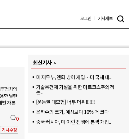
로그인
기사
제보
최신기사
미 재무부, 엔화 방어 개입…미 국채 대..
기술봉건제 가설을 위한 마르크스주의적
기후정치의
논..
활용한 탈탄
[운동권 대모험] 너무 더워!!!!!!!
개별 자본
은하수의 크기, 예상보다 10% 더 크다
0
중국·러시아, 미·이란 전쟁에 본격 개입..
기사수정