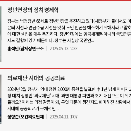
정년연장의 정치경제학
정부는 법정정년 65세로 정년연장을 추진하고 있다(새정부가 들어서도 마
은퇴 시점과 연금수급 시점을 맞춰 노인 빈곤을 해소하기 위해서라고 말하
아-우크라이나 전쟁
중동 위기
에 대한 셈법은 매우 복잡하다. 정년연장에는 임금체계뿐 아니라 국민연금
제도 결합해 있기 때문이다. 정부는 사실상 국민연...
우크라이나, 대리전의 역..
홍석만(참세상연구소
2025.05.13. 2:33
호르무즈 갈등 격화, 트럼프 정치·경제 
드론 협력 직후, 러시아..
호르무즈 해협 통행료를 철회한 트
지원 2027년까지 공..
이란, 호르무즈 해협 봉쇄 선택한 배
크, 에스토니아, 네덜란..
트럼프, 이란 압박수단 한계 직면
의료재난 시대의 공공의료
모 공습 주고받아…민간 ..
하마스, 가자 통치권 이양으로 휴전 의
2024년 2월 정부가 의대 정원 2,000명 증원을 발표힌 후 1년 넘게 이어지
정 대치 상황인 ‘의료재난' 시대. 과연 대통령 파면과 조기 대선으로 이 위
될까요? 이제는 의정 갈등이 왜, 무엇 때문에 생긴지도 희미해진 상황에서
시대에 공공의료가 구체적인 ...
정형준(보건의료단체
2025.04.11. 1:07