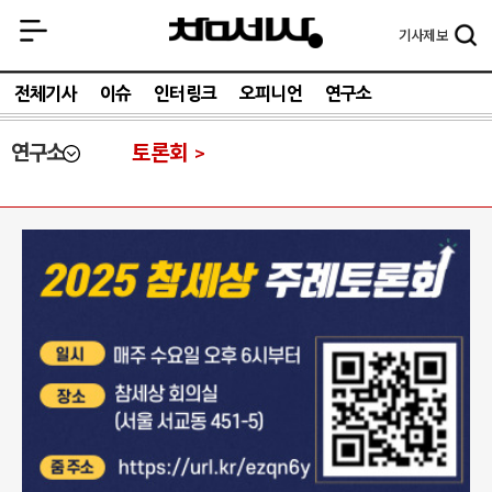
기사
제보
전체기사
이슈
인터링크
오피니언
연구소
연구소
토론회