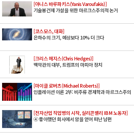
[야니스 바루파키스(Yanis Varoufakis)]
기술봉건제 가설을 위한 마르크스주의적 논거
[코스모스, 대화]
은하수의 크기, 예상보다 10% 더 크다
[크리스 헤지스(Chris Hedges)]
백악관의 대부, 트럼프의 마피아 정치
[마이클 로버츠(Michael Roberts)]
인플레이션 이론 2부: 비주류 경제학과 마르크스주의
[전자산업 직업병의 시작, 실리콘밸리 IBM 노동자]
④ 좋아했던 회사에서 암을 얻어 떠난 남편