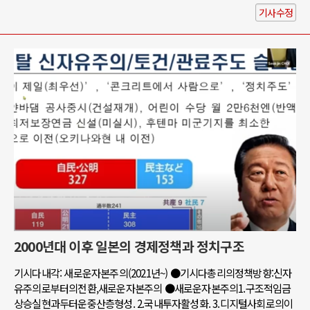
기사수정
2000년대 이후 일본의 경제정책과 정치구조
기시다내각: 새로운자본주의(2021년~) ●기시다총리의정책방향:신자
유주의로부터의전환,새로운자본주의 ●새로운자본주의1.구조적임금
상승실현과두터운중산층형성. 2.국내투자활성화. 3.디지털사회로의이