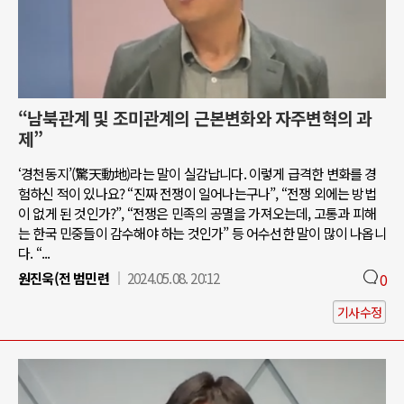
“남북관계 및 조미관계의 근본변화와 자주변혁의 과
제”
‘경천동지’(驚天動地)라는 말이 실감납니다. 이렇게 급격한 변화를 경
험하신 적이 있나요? “진짜 전쟁이 일어나는구나”, “전쟁 외에는 방법
이 없게 된 것인가?”, “전쟁은 민족의 공멸을 가져오는데, 고통과 피해
는 한국 민중들이 감수해야 하는 것인가” 등 어수선한 말이 많이 나옵니
다. “...
원진욱(전 범민련
2024.05.08. 20:12
0
기사수정