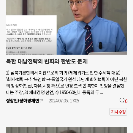
북한 대남전략의 변화와 한반도 문제
1) 남북기본합의서 이전으로의 회귀 (체제위기로 인한 수세적 대응) :
‘화해·협력 → 남북연합 → 통일국가 완성 : 1단계 화해협력이 아닌 북한
의 정상화(인권, 자유,시장 확산)로 변경 모색 2) 북한이 전쟁을 결심했
다는 주장, 3) 체제경쟁 선언, 4) 1950-60년대 동독의 두 ...
정창현(평화경제연구
2024.07.05. 17:05
0
기사수정