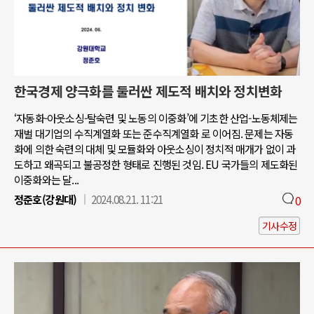
한국경제 양극화를 둘러싼 제도적 배치와 정치변화
‘자동화-아웃소싱-탈숙련 및 노동의 이중화’에 기초한 산업-노동체제는
재벌 대기업의 수직계열화 또는 준수직계열화 로 이어짐. 문제는 자동
화에 의한 숙련의 대체 및 모듈화와 아웃소싱이 정치적 매개가 없이 과
도하고 왜곡되고 불공정한 형태로 진행된 것임. EU 국가들의 제도화된
이중화와는 달...
정준호(강원대)
2024.08.21. 11:21
0
기사수정