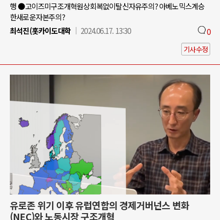
행 ●고이즈미구조개혁원상회복없이탈신자유주의? 아베노믹스계승
한새로운자본주의?
최석진(홋카이도대학
2024.06.17. 13:30
0
기사수정
유로존 위기 이후 유럽연합의 경제거버넌스 변화
(NEC)와 노동시장 구조개혁