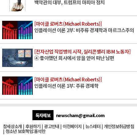
백악관의 대부, 트럼프의 마피아 정치
[마이클 로버츠(Michael Roberts)]
인플레이션 이론 2부: 비주류 경제학과 마르크스주의
[전자산업 직업병의 시작, 실리콘밸리 IBM 노동자]
④ 좋아했던 회사에서 암을 얻어 떠난 남편
[마이클 로버츠(Michael Roberts)]
인플레이션 이론 1부: 주류 경제학
독자제보
newscham@gmail.com
참세상소개
|
후원하기
|
광고안내
|
이전페이지
|
뉴스레터
|
개인정보취급방침
|
청소년 보호책임:홍석만