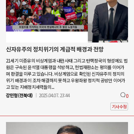
신자유주의 정치위기의 계급적 배경과 전망
21세기 미증유의 비상계엄과 내란사태 그리고 탄핵정국의 형성에도 법
원은 구속된 윤석열 대통령을 석방하고, 헌법재판소는 평의를 이어가
며 판결을 미루고 있습니다. 비상계엄으로 확인된 신자유주의 정치의
위기 배경과 이 조차 해결하지 못하고 우왕좌왕 정치적 공방만 이어가
고 있는 지배정치세력들의...
강민형(전북대)
2025.04.07. 23:44
0
기사수정