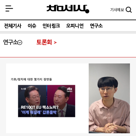
기사
제보
전체기사
이슈
인터링크
오피니언
연구소
연구소
토론회