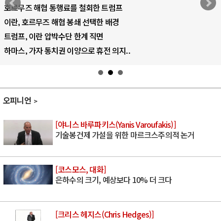
AI 국부펀드 구상 놓고 미국 진보진영 ..
AI 데이터센터 반대 투쟁은 새로운 글로..
AI의 숨은 환경 비용: 데이터센터 확산..
AI는 어떻게 미국 민주주의를 잠식하고 ..
오피니언
[야니스 바루파키스(Yanis Varoufakis)]
기술봉건제 가설을 위한 마르크스주의적 논거
[코스모스, 대화]
은하수의 크기, 예상보다 10% 더 크다
[크리스 헤지스(Chris Hedges)]