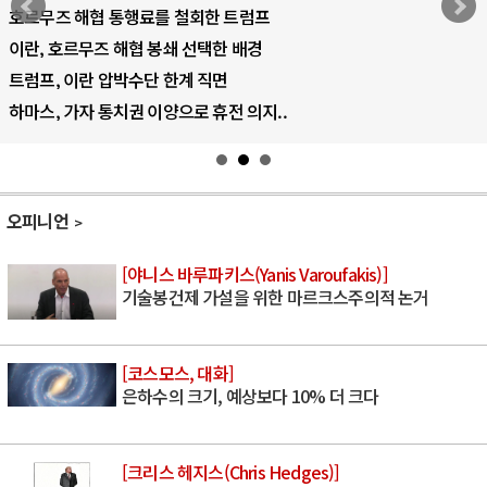
한 트럼프
AI 국부펀드 구상 놓고 미국 진보
한 배경
AI 데이터센터 반대 투쟁은 새로
면
AI의 숨은 환경 비용: 데이터센터
휴전 의지..
AI는 어떻게 미국 민주주의를 잠
오피니언
[야니스 바루파키스(Yanis Varoufakis)]
기술봉건제 가설을 위한 마르크스주의적 논거
[코스모스, 대화]
은하수의 크기, 예상보다 10% 더 크다
[크리스 헤지스(Chris Hedges)]