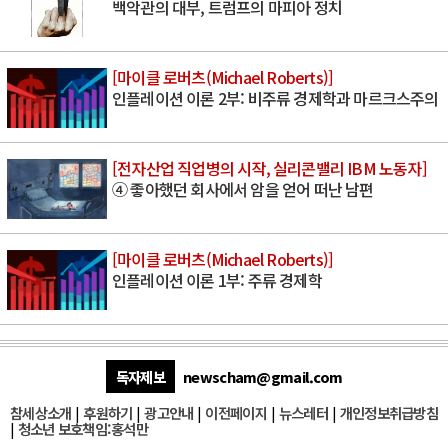
백악관의 대부, 트럼프의 마피아 정치
[마이클 로버츠(Michael Roberts)]
인플레이션 이론 2부: 비주류 경제학과 마르크스주의
[전자산업 직업병의 시작, 실리콘밸리 IBM 노동자]
④ 좋아했던 회사에서 암을 얻어 떠난 남편
[마이클 로버츠(Michael Roberts)]
인플레이션 이론 1부: 주류 경제학
독자제보
newscham@gmail.com
참세상소개
|
후원하기
|
광고안내
|
이전페이지
|
뉴스레터
|
개인정보취급방침
|
청소년 보호책임:홍석만