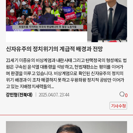
신자유주의 정치위기의 계급적 배경과 전망
21세기 미증유의 비상계엄과 내란사태 그리고 탄핵정국의 형성에도 법
원은 구속된 윤석열 대통령을 석방하고, 헌법재판소는 평의를 이어가
며 판결을 미루고 있습니다. 비상계엄으로 확인된 신자유주의 정치의
위기 배경과 이 조차 해결하지 못하고 우왕좌왕 정치적 공방만 이어가
고 있는 지배정치세력들의...
강민형(전북대)
2025.04.07. 23:44
0
기사수정