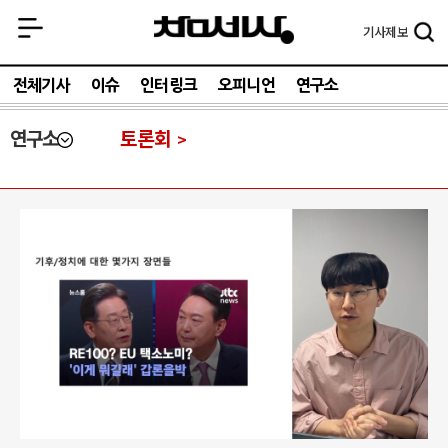
기사
제보
전체기사
이슈
인터링크
오피니언
연구소
연구소
토론회