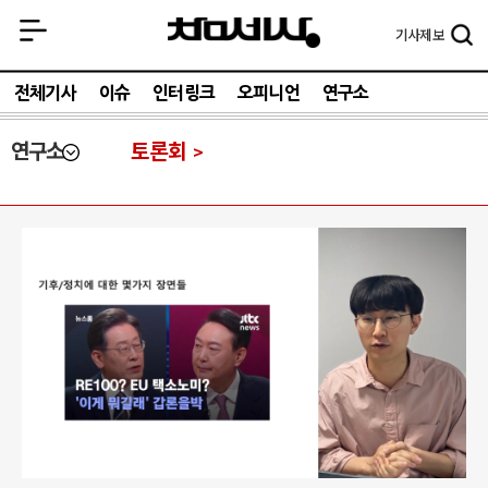
기사
제보
전체기사
이슈
인터링크
오피니언
연구소
연구소
토론회