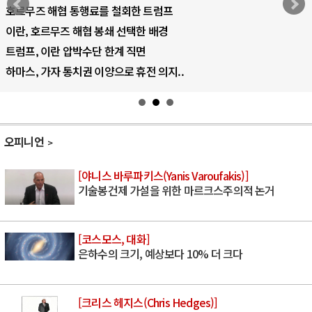
AI 국부펀드 구상 놓고 미국 진보진영 ..
AI 데이터센터 반대 투쟁은 새로운 글로..
AI의 숨은 환경 비용: 데이터센터 확산..
AI는 어떻게 미국 민주주의를 잠식하고 ..
오피니언
[야니스 바루파키스(Yanis Varoufakis)]
기술봉건제 가설을 위한 마르크스주의적 논거
[코스모스, 대화]
은하수의 크기, 예상보다 10% 더 크다
[크리스 헤지스(Chris Hedges)]