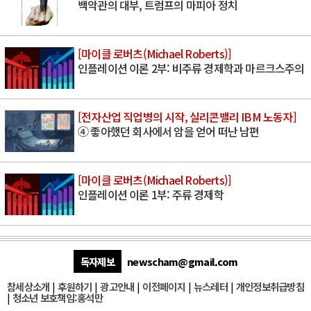
백악관의 대부, 트럼프의 마피아 정치
[마이클 로버츠(Michael Roberts)]
인플레이션 이론 2부: 비주류 경제학과 마르크스주의
[전자산업 직업병의 시작, 실리콘밸리 IBM 노동자]
④ 좋아했던 회사에서 암을 얻어 떠난 남편
[마이클 로버츠(Michael Roberts)]
인플레이션 이론 1부: 주류 경제학
독자제보
newscham@gmail.com
참세상소개
|
후원하기
|
광고안내
|
이전페이지
|
뉴스레터
|
개인정보취급방침
|
청소년 보호책임:홍석만