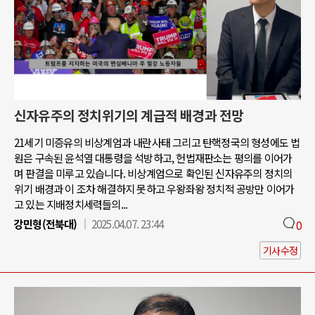
신자유주의 정치위기의 계급적 배경과 전망
21세기 미증유의 비상계엄과 내란사태 그리고 탄핵정국의 형성에도 법
원은 구속된 윤석열 대통령을 석방하고, 헌법재판소는 평의를 이어가
며 판결을 미루고 있습니다. 비상계엄으로 확인된 신자유주의 정치의
위기 배경과 이 조차 해결하지 못하고 우왕좌왕 정치적 공방만 이어가
고 있는 지배정치세력들의...
강민형(전북대)
2025.04.07. 23:44
0
기사수정