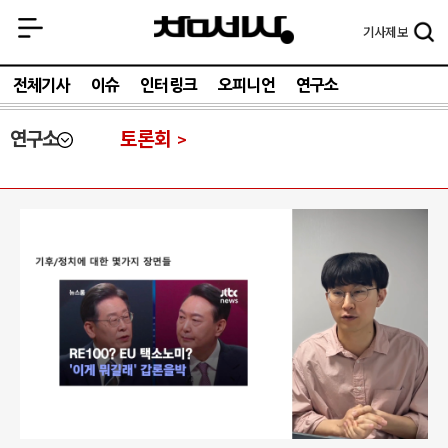
기사
제보
전체기사
이슈
인터링크
오피니언
연구소
연구소
토론회