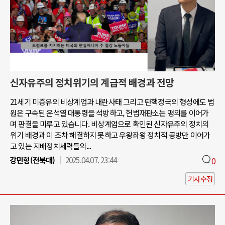
신자유주의 정치위기의 계급적 배경과 전망
21세기 미증유의 비상계엄과 내란사태 그리고 탄핵정국의 형성에도 법
원은 구속된 윤석열 대통령을 석방하고, 헌법재판소는 평의를 이어가
며 판결을 미루고 있습니다. 비상계엄으로 확인된 신자유주의 정치의
위기 배경과 이 조차 해결하지 못하고 우왕좌왕 정치적 공방만 이어가
고 있는 지배정치세력들의...
강민형(전북대)
2025.04.07. 23:44
0
기사수정