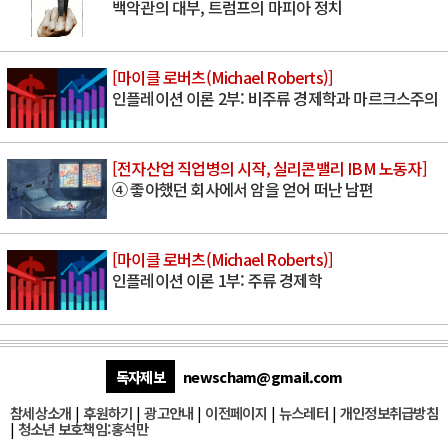
백악관의 대부, 트럼프의 마피아 정치
[마이클 로버츠(Michael Roberts)]
인플레이션 이론 2부: 비주류 경제학과 마르크스주의
[전자산업 직업병의 시작, 실리콘밸리 IBM 노동자]
④ 좋아했던 회사에서 암을 얻어 떠난 남편
[마이클 로버츠(Michael Roberts)]
인플레이션 이론 1부: 주류 경제학
독자제보
newscham@gmail.com
참세상소개
|
후원하기
|
광고안내
|
이전페이지
|
뉴스레터
|
개인정보취급방침
|
청소년 보호책임:홍석만