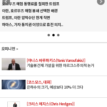
호르무즈 해협 통행료를 철회한 트럼프
이란, 호르무즈 해협 봉쇄 선택한 배경
트럼프, 이란 압박수단 한계 직면
하마스, 가자 통치권 이양으로 휴전 의지..
오피니언
[야니스 바루파키스(Yanis Varoufakis)]
기술봉건제 가설을 위한 마르크스주의적 논거
[코스모스, 대화]
은하수의 크기, 예상보다 10% 더 크다
[크리스 헤지스(Chris Hedges)]