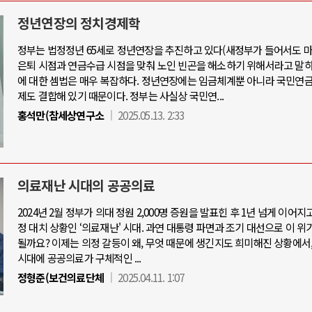
정년연장의 정치경제학
정부는 법정정년 65세로 정년연장을 추진하고 있다(새정부가 들어서도 마
은퇴 시점과 연금수급 시점을 맞춰 노인 빈곤을 해소하기 위해서라고 말하
아-우크라이나 전쟁
중동 위기
에 대한 셈법은 매우 복잡하다. 정년연장에는 임금체계뿐 아니라 국민연금
제도 결합해 있기 때문이다. 정부는 사실상 국민연...
우크라이나, 대리전의 역..
홍석만(참세상연구소
2025.05.13. 2:33
호르무즈 갈등 격화, 트럼프 정치·경제 
드론 협력 직후, 러시아..
호르무즈 해협 통행료를 철회한 트
지원 2027년까지 공..
이란, 호르무즈 해협 봉쇄 선택한 배
크, 에스토니아, 네덜란..
트럼프, 이란 압박수단 한계 직면
의료재난 시대의 공공의료
모 공습 주고받아…민간 ..
하마스, 가자 통치권 이양으로 휴전 의
2024년 2월 정부가 의대 정원 2,000명 증원을 발표힌 후 1년 넘게 이어지
정 대치 상황인 ‘의료재난' 시대. 과연 대통령 파면과 조기 대선으로 이 위
될까요? 이제는 의정 갈등이 왜, 무엇 때문에 생긴지도 희미해진 상황에서
시대에 공공의료가 구체적인 ...
정형준(보건의료단체
2025.04.11. 1:07