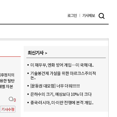
로그인
기사
제보
최신기사
미 재무부, 엔화 방어 개입…미 국채 대..
기술봉건제 가설을 위한 마르크스주의적
기후정치의
논..
활용한 탈탄
[운동권 대모험] 너무 더워!!!!!!!
개별 자본
은하수의 크기, 예상보다 10% 더 크다
0
중국·러시아, 미·이란 전쟁에 본격 개입..
기사수정