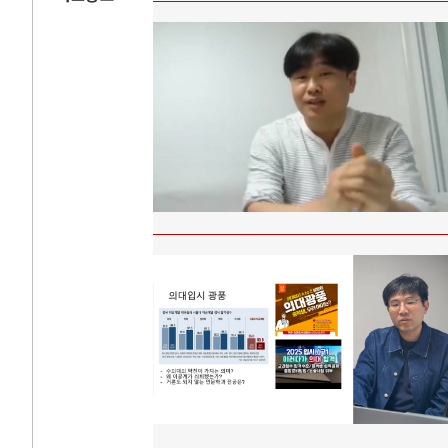
AI와 인간
러시
중국 AI, 저가 공세로 글로벌 토큰 시..
전쟁의 추상화: 
AI 국부펀드 구상 놓고 미국 진보진영 ..
EU·우크라이나 
AI 데이터센터 반대 투쟁은 새로운 글로..
나토, 우크라 군사
AI의 숨은 환경 비용: 데이터센터 확산..
우크라이나, 덴마
AI는 어떻게 미국 민주주의를 잠식하고 ..
러·우크라, 대규