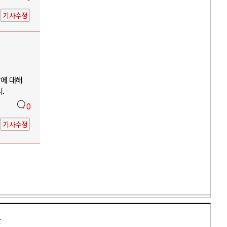
기사수정
망에 대해
.
0
기사수정
만