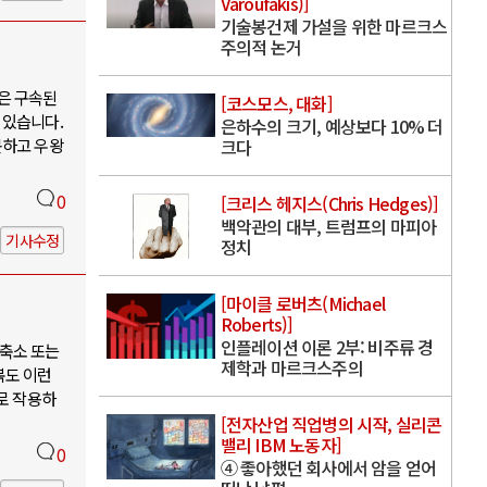
Varoufakis)]
기술봉건제 가설을 위한 마르크스
주의적 논거
은 구속된
[코스모스, 대화]
 있습니다.
은하수의 크기, 예상보다 10% 더
못하고 우왕
크다
0
[크리스 헤지스(Chris Hedges)]
백악관의 대부, 트럼프의 마피아
기사수정
정치
[마이클 로버츠(Michael
Roberts)]
인플레이션 이론 2부: 비주류 경
축소 또는
제학과 마르크스주의
북도 이런
로 작용하
[전자산업 직업병의 시작, 실리콘
밸리 IBM 노동자]
0
④ 좋아했던 회사에서 암을 얻어