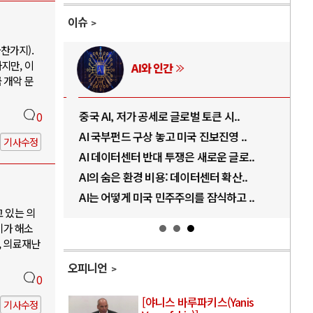
이슈
찬가지).
지만, 이
AI와 인간
 개악 문
..
중국 AI, 저가 공세로 글로벌 토큰 시..
전쟁
0
럼프
AI 국부펀드 구상 놓고 미국 진보진영 ..
EU
기사수정
경
AI 데이터센터 반대 투쟁은 새로운 글로..
나토
AI의 숨은 환경 비용: 데이터센터 확산..
우크
지..
AI는 어떻게 미국 민주주의를 잠식하고 ..
러·
고 있는 의
기가 해소
, 의료재난
오피니언
0
[야니스 바루파키스(Yanis
기사수정