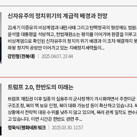
신자유주의 정치위기의 계급적 배경과 전망
21세기 미증유의 비상계엄과 내란사태 그리고 탄핵정국의 형성에도 법원
윤석열 대통령을 석방하고, 헌법재판소는 평의를 이어가며 판결을 미루고
비상계엄으로 확인된 신자유주의 정치의 위기 배경과 이 조차 해결하지 
좌왕 정치적 공방만 이어가고 있는 지배정치세력들의...
강민형(전북대)
2025.04.07. 23:44
트럼프 2.0, 한반도의 미래는
트럼프 재집권 이후 일종의 실용주의 군사정책이 가시화하면서 주한미군 
구조조정, 북의 핵 보유 인정, 북미 대화 가능성 등이 확산하고 있습니다. 
상황에서 전략적 대응 수위를 낮추지 않고 있으며, 북러 관계 밀착도 변수
고 있습니다. 이번 시간은 한반도 관련 주...
정욱식(평화네트워크
2025.03.30. 11:57