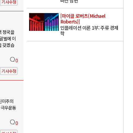
떠난 남편
기사수정
[마이클 로버츠(Michael
Roberts)]
인플레이션 이론 1부: 주류 경제
핵 정국을
학
 말벌에 이
을 갖겠습
0
기사수정
-친미주의
 극우운동
0