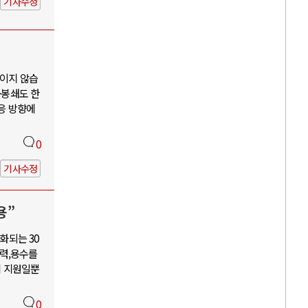
기사수정
보이지 않습
·봉쇄도 한
대응 방향에
0
기사수정
용”
화되는 30
력,용수를
혜 지원일뿐
0