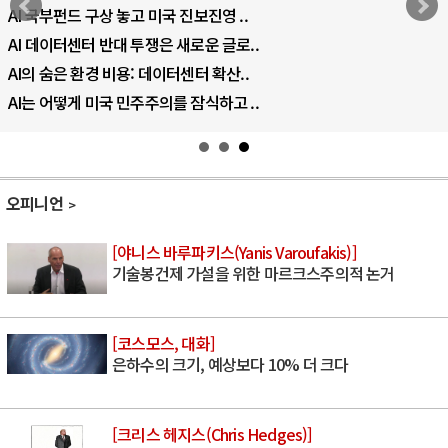
AI 국부펀드 구상 놓고 미국 진보진영 ..
AI 데이터센터 반대 투쟁은 새로운 글로..
AI의 숨은 환경 비용: 데이터센터 확산..
AI는 어떻게 미국 민주주의를 잠식하고 ..
오피니언
[야니스 바루파키스(Yanis Varoufakis)]
기술봉건제 가설을 위한 마르크스주의적 논거
[코스모스, 대화]
은하수의 크기, 예상보다 10% 더 크다
[크리스 헤지스(Chris Hedges)]