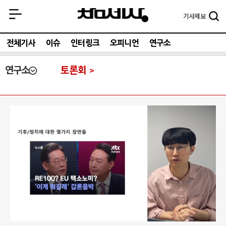
기사
제보
전체기사
이슈
인터링크
오피니언
연구소
연구소
토론회