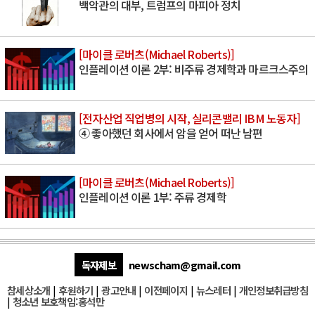
백악관의 대부, 트럼프의 마피아 정치
[마이클 로버츠(Michael Roberts)]
인플레이션 이론 2부: 비주류 경제학과 마르크스주의
[전자산업 직업병의 시작, 실리콘밸리 IBM 노동자]
④ 좋아했던 회사에서 암을 얻어 떠난 남편
[마이클 로버츠(Michael Roberts)]
인플레이션 이론 1부: 주류 경제학
독자제보
newscham@gmail.com
참세상소개
|
후원하기
|
광고안내
|
이전페이지
|
뉴스레터
|
개인정보취급방침
|
청소년 보호책임:홍석만