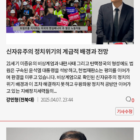
신자유주의 정치위기의 계급적 배경과 전망
21세기 미증유의 비상계엄과 내란사태 그리고 탄핵정국의 형성에도 법
원은 구속된 윤석열 대통령을 석방하고, 헌법재판소는 평의를 이어가
며 판결을 미루고 있습니다. 비상계엄으로 확인된 신자유주의 정치의
위기 배경과 이 조차 해결하지 못하고 우왕좌왕 정치적 공방만 이어가
고 있는 지배정치세력들의...
강민형(전북대)
2025.04.07. 23:44
0
기사수정