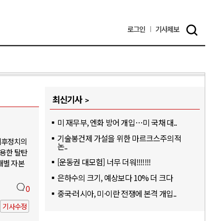
로그인
기사
제보
최신기사
미 재무부, 엔화 방어 개입…미 국채 대..
기술봉건제 가설을 위한 마르크스주의적
기후정치의
논..
활용한 탈탄
[운동권 대모험] 너무 더워!!!!!!!
개별 자본
은하수의 크기, 예상보다 10% 더 크다
0
중국·러시아, 미·이란 전쟁에 본격 개입..
기사수정