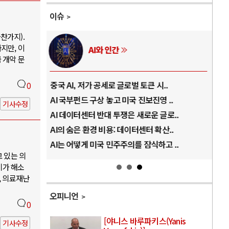
이슈
찬가지).
지만, 이
AI와 인간
 개악 문
..
중국 AI, 저가 공세로 글로벌 토큰 시..
전쟁
0
럼프
AI 국부펀드 구상 놓고 미국 진보진영 ..
EU
기사수정
경
AI 데이터센터 반대 투쟁은 새로운 글로..
나토
AI의 숨은 환경 비용: 데이터센터 확산..
우크
지..
AI는 어떻게 미국 민주주의를 잠식하고 ..
러·
고 있는 의
기가 해소
, 의료재난
오피니언
0
[야니스 바루파키스(Yanis
기사수정