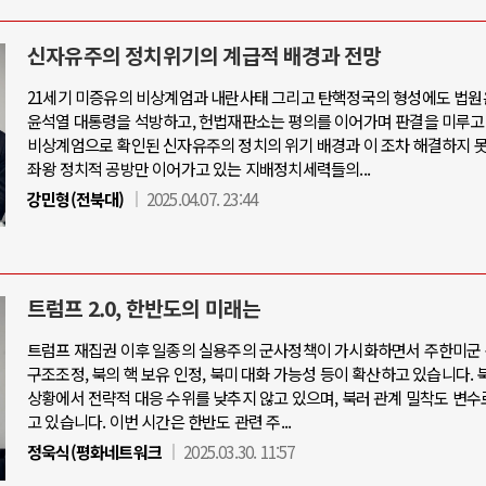
신자유주의 정치위기의 계급적 배경과 전망
21세기 미증유의 비상계엄과 내란사태 그리고 탄핵정국의 형성에도 법원
윤석열 대통령을 석방하고, 헌법재판소는 평의를 이어가며 판결을 미루고
비상계엄으로 확인된 신자유주의 정치의 위기 배경과 이 조차 해결하지 
좌왕 정치적 공방만 이어가고 있는 지배정치세력들의...
강민형(전북대)
2025.04.07. 23:44
트럼프 2.0, 한반도의 미래는
트럼프 재집권 이후 일종의 실용주의 군사정책이 가시화하면서 주한미군 
구조조정, 북의 핵 보유 인정, 북미 대화 가능성 등이 확산하고 있습니다. 
상황에서 전략적 대응 수위를 낮추지 않고 있으며, 북러 관계 밀착도 변수
고 있습니다. 이번 시간은 한반도 관련 주...
정욱식(평화네트워크
2025.03.30. 11:57