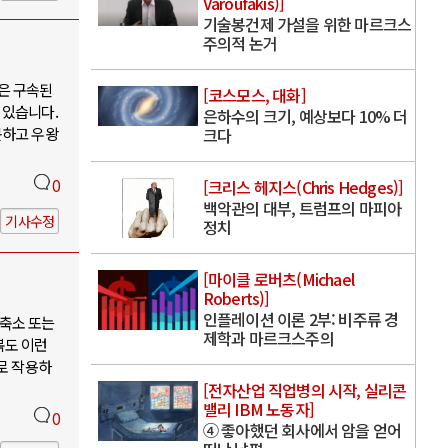
Varoufakis)]
기술봉건제 가설을 위한 마르크스
주의적 논거
은 구속된
[코스모스, 대화]
 있습니다.
은하수의 크기, 예상보다 10% 더
못하고 우왕
크다
0
[크리스 헤지스(Chris Hedges)]
백악관의 대부, 트럼프의 마피아
기사수정
정치
[마이클 로버츠(Michael
Roberts)]
인플레이션 이론 2부: 비주류 경
축소 또는
제학과 마르크스주의
북도 이런
로 작용하
[전자산업 직업병의 시작, 실리콘
밸리 IBM 노동자]
0
④ 좋아했던 회사에서 암을 얻어