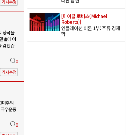
떠난 남편
기사수정
[마이클 로버츠(Michael
Roberts)]
인플레이션 이론 1부: 주류 경제
핵 정국을
학
 말벌에 이
을 갖겠습
0
기사수정
-친미주의
 극우운동
0