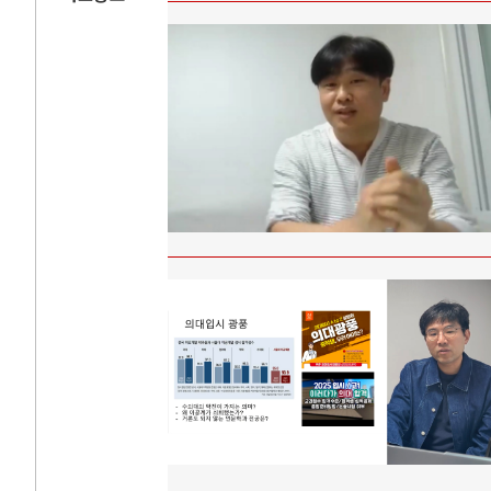
AI와 인간
러시
중국 AI, 저가 공세로 글로벌 토큰 시..
전쟁의 추상화: 
AI 국부펀드 구상 놓고 미국 진보진영 ..
EU·우크라이나 
AI 데이터센터 반대 투쟁은 새로운 글로..
나토, 우크라 군사
AI의 숨은 환경 비용: 데이터센터 확산..
우크라이나, 덴마
AI는 어떻게 미국 민주주의를 잠식하고 ..
러·우크라, 대규