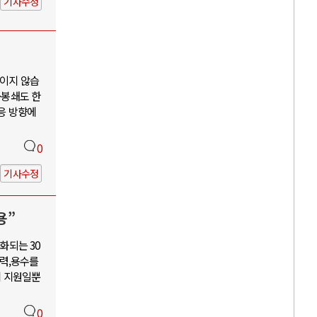
기사수정
보이지 않습
·봉쇄도 한
대응 방향에
0
기사수정
용”
화되는 30
력,용수를
혜 지원일뿐
0