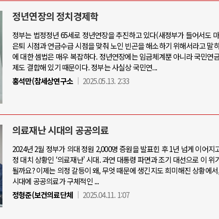
정년연장의 정치경제학
정부는 법정정년 65세로 정년연장을 추진하고 있다(새정부가 들어서도 마
은퇴 시점과 연금수급 시점을 맞춰 노인 빈곤을 해소하기 위해서라고 말하
아-우크라이나 전쟁
중동 위기
에 대한 셈법은 매우 복잡하다. 정년연장에는 임금체계뿐 아니라 국민연금
제도 결합해 있기 때문이다. 정부는 사실상 국민연...
우크라이나, 대리전의 역..
홍석만(참세상연구소
2025.05.13. 2:33
호르무즈 갈등 격화, 트럼프 정치·경제 
드론 협력 직후, 러시아..
호르무즈 해협 통행료를 철회한 트
지원 2027년까지 공..
이란, 호르무즈 해협 봉쇄 선택한 배
크, 에스토니아, 네덜란..
트럼프, 이란 압박수단 한계 직면
의료재난 시대의 공공의료
모 공습 주고받아…민간 ..
하마스, 가자 통치권 이양으로 휴전 의
2024년 2월 정부가 의대 정원 2,000명 증원을 발표힌 후 1년 넘게 이어지
정 대치 상황인 ‘의료재난' 시대. 과연 대통령 파면과 조기 대선으로 이 위
될까요? 이제는 의정 갈등이 왜, 무엇 때문에 생긴지도 희미해진 상황에서
시대에 공공의료가 구체적인 ...
정형준(보건의료단체
2025.04.11. 1:07