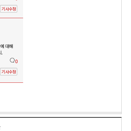
기사수정
망에 대해
.
0
기사수정
만