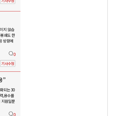
기사수정
보이지 않습
·봉쇄도 한
대응 방향에
0
기사수정
용”
화되는 30
력,용수를
혜 지원일뿐
0