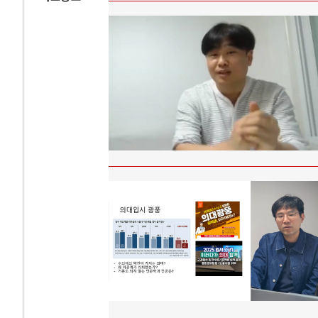
AI와 인간
러시
중국 AI, 저가 공세로 글로벌 토큰 시..
전쟁의 추상화: 
AI 국부펀드 구상 놓고 미국 진보진영 ..
EU·우크라이나 
AI 데이터센터 반대 투쟁은 새로운 글로..
나토, 우크라 군사
AI의 숨은 환경 비용: 데이터센터 확산..
우크라이나, 덴마
AI는 어떻게 미국 민주주의를 잠식하고 ..
러·우크라, 대규