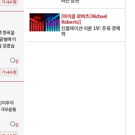
떠난 남편
기사수정
[마이클 로버츠(Michael
Roberts)]
인플레이션 이론 1부: 주류 경제
핵 정국을
학
 말벌에 이
을 갖겠습
0
기사수정
-친미주의
 극우운동
0