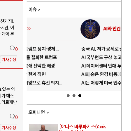
이슈
찬가지).
지만, 이
AI와 인간
 개악 문
..
중국 AI, 저가 공세로 글로벌 토큰 시..
전쟁
0
럼프
AI 국부펀드 구상 놓고 미국 진보진영 ..
EU
기사수정
경
AI 데이터센터 반대 투쟁은 새로운 글로..
나토
AI의 숨은 환경 비용: 데이터센터 확산..
우크
지..
AI는 어떻게 미국 민주주의를 잠식하고 ..
러·
고 있는 의
기가 해소
, 의료재난
오피니언
0
[야니스 바루파키스(Yanis
기사수정