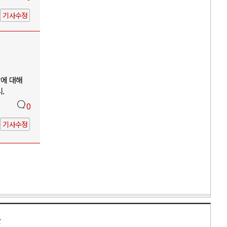
기사수정
망에 대해
.
0
기사수정
만