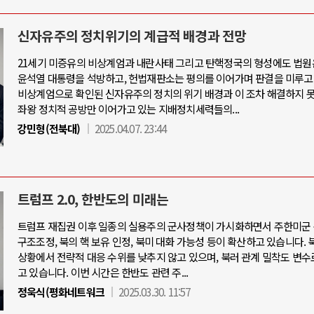
신자유주의 정치위기의 계급적 배경과 전망
21세기 미증유의 비상계엄과 내란사태 그리고 탄핵정국의 형성에도 법원
윤석열 대통령을 석방하고, 헌법재판소는 평의를 이어가며 판결을 미루고
비상계엄으로 확인된 신자유주의 정치의 위기 배경과 이 조차 해결하지 
좌왕 정치적 공방만 이어가고 있는 지배정치세력들의...
강민형(전북대)
2025.04.07. 23:44
트럼프 2.0, 한반도의 미래는
트럼프 재집권 이후 일종의 실용주의 군사정책이 가시화하면서 주한미군 
구조조정, 북의 핵 보유 인정, 북미 대화 가능성 등이 확산하고 있습니다. 
상황에서 전략적 대응 수위를 낮추지 않고 있으며, 북러 관계 밀착도 변수
고 있습니다. 이번 시간은 한반도 관련 주...
정욱식(평화네트워크
2025.03.30. 11:57