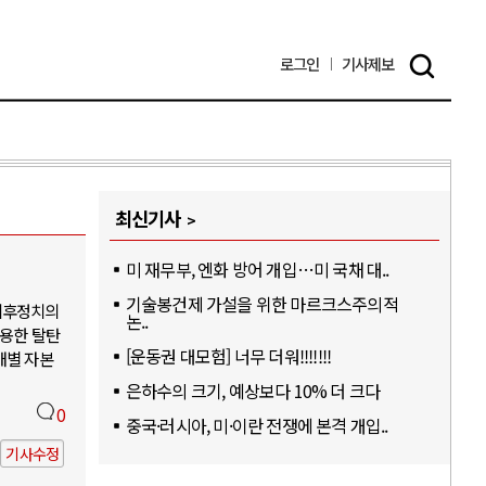
로그인
기사
제보
최신기사
미 재무부, 엔화 방어 개입…미 국채 대..
기술봉건제 가설을 위한 마르크스주의적
기후정치의
논..
활용한 탈탄
[운동권 대모험] 너무 더워!!!!!!!
개별 자본
은하수의 크기, 예상보다 10% 더 크다
0
중국·러시아, 미·이란 전쟁에 본격 개입..
기사수정