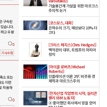
Varoufakis)]
기술봉건제 가설을 위한 마르크스
주의적 논거
은 구속된
[코스모스, 대화]
 있습니다.
은하수의 크기, 예상보다 10% 더
못하고 우왕
크다
0
[크리스 헤지스(Chris Hedges)]
백악관의 대부, 트럼프의 마피아
기사수정
정치
[마이클 로버츠(Michael
Roberts)]
인플레이션 이론 2부: 비주류 경
축소 또는
제학과 마르크스주의
북도 이런
로 작용하
[전자산업 직업병의 시작, 실리콘
밸리 IBM 노동자]
0
④ 좋아했던 회사에서 암을 얻어