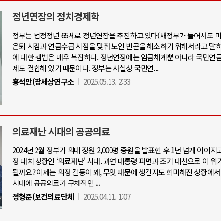
정년연장의 정치경제학
정부는 법정정년 65세로 정년연장을 추진하고 있다(새정부가 들어서도 마
은퇴 시점과 연금수급 시점을 맞춰 노인 빈곤을 해소하기 위해서라고 말하
아-우크라이나 전쟁
중동 위기
에 대한 셈법은 매우 복잡하다. 정년연장에는 임금체계뿐 아니라 국민연금
제도 결합해 있기 때문이다. 정부는 사실상 국민연...
우크라이나, 대리전의 역..
홍석만(참세상연구소
2025.05.13. 2:33
호르무즈 갈등 격화, 트럼프 정치·경제 
드론 협력 직후, 러시아..
호르무즈 해협 통행료를 철회한 트
지원 2027년까지 공..
이란, 호르무즈 해협 봉쇄 선택한 배
크, 에스토니아, 네덜란..
트럼프, 이란 압박수단 한계 직면
의료재난 시대의 공공의료
모 공습 주고받아…민간 ..
하마스, 가자 통치권 이양으로 휴전 의
2024년 2월 정부가 의대 정원 2,000명 증원을 발표힌 후 1년 넘게 이어지
정 대치 상황인 ‘의료재난' 시대. 과연 대통령 파면과 조기 대선으로 이 위
될까요? 이제는 의정 갈등이 왜, 무엇 때문에 생긴지도 희미해진 상황에서
시대에 공공의료가 구체적인 ...
정형준(보건의료단체
2025.04.11. 1:07