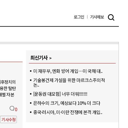
로그인
기사
제보
최신기사
미 재무부, 엔화 방어 개입…미 국채 대..
기술봉건제 가설을 위한 마르크스주의적
기후정치의
논..
활용한 탈탄
[운동권 대모험] 너무 더워!!!!!!!
개별 자본
은하수의 크기, 예상보다 10% 더 크다
0
중국·러시아, 미·이란 전쟁에 본격 개입..
기사수정