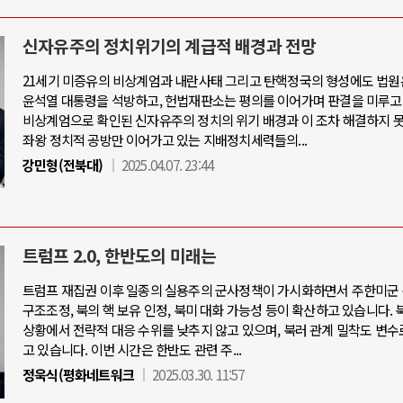
신자유주의 정치위기의 계급적 배경과 전망
21세기 미증유의 비상계엄과 내란사태 그리고 탄핵정국의 형성에도 법원
윤석열 대통령을 석방하고, 헌법재판소는 평의를 이어가며 판결을 미루고
비상계엄으로 확인된 신자유주의 정치의 위기 배경과 이 조차 해결하지 
좌왕 정치적 공방만 이어가고 있는 지배정치세력들의...
강민형(전북대)
2025.04.07. 23:44
트럼프 2.0, 한반도의 미래는
트럼프 재집권 이후 일종의 실용주의 군사정책이 가시화하면서 주한미군 
구조조정, 북의 핵 보유 인정, 북미 대화 가능성 등이 확산하고 있습니다. 
상황에서 전략적 대응 수위를 낮추지 않고 있으며, 북러 관계 밀착도 변수
고 있습니다. 이번 시간은 한반도 관련 주...
정욱식(평화네트워크
2025.03.30. 11:57