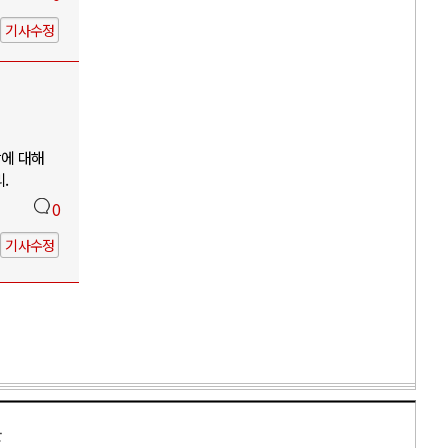
기사수정
망에 대해
.
0
기사수정
만