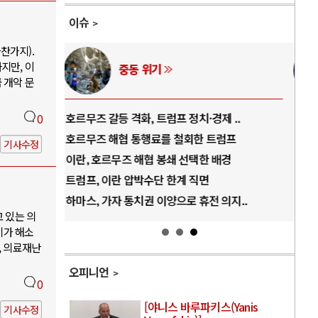
이슈
찬가지).
지만, 이
AI와 인간
 개악 문
..
중국 AI, 저가 공세로 글로벌 토큰 시..
전쟁
0
럼프
AI 국부펀드 구상 놓고 미국 진보진영 ..
EU
기사수정
경
AI 데이터센터 반대 투쟁은 새로운 글로..
나토
AI의 숨은 환경 비용: 데이터센터 확산..
우크
지..
AI는 어떻게 미국 민주주의를 잠식하고 ..
러·
고 있는 의
기가 해소
, 의료재난
오피니언
0
[야니스 바루파키스(Yanis
기사수정