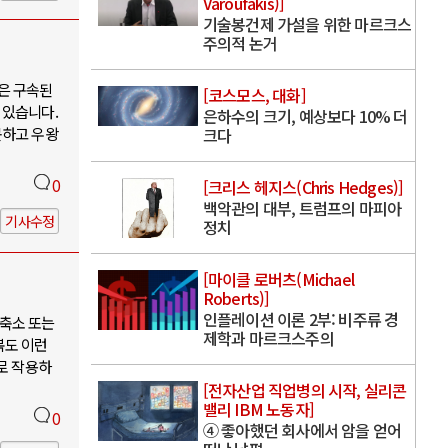
Varoufakis)]
기술봉건제 가설을 위한 마르크스
주의적 논거
은 구속된
[코스모스, 대화]
 있습니다.
은하수의 크기, 예상보다 10% 더
못하고 우왕
크다
0
[크리스 헤지스(Chris Hedges)]
백악관의 대부, 트럼프의 마피아
기사수정
정치
[마이클 로버츠(Michael
Roberts)]
인플레이션 이론 2부: 비주류 경
축소 또는
제학과 마르크스주의
북도 이런
로 작용하
[전자산업 직업병의 시작, 실리콘
밸리 IBM 노동자]
0
④ 좋아했던 회사에서 암을 얻어