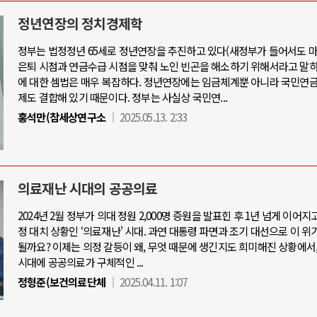
정년연장의 정치경제학
정부는 법정정년 65세로 정년연장을 추진하고 있다(새정부가 들어서도 마
은퇴 시점과 연금수급 시점을 맞춰 노인 빈곤을 해소하기 위해서라고 말하
아-우크라이나 전쟁
중동 위기
에 대한 셈법은 매우 복잡하다. 정년연장에는 임금체계뿐 아니라 국민연금
제도 결합해 있기 때문이다. 정부는 사실상 국민연...
우크라이나, 대리전의 역..
홍석만(참세상연구소
2025.05.13. 2:33
호르무즈 갈등 격화, 트럼프 정치·경제 
드론 협력 직후, 러시아..
호르무즈 해협 통행료를 철회한 트
지원 2027년까지 공..
이란, 호르무즈 해협 봉쇄 선택한 배
크, 에스토니아, 네덜란..
트럼프, 이란 압박수단 한계 직면
의료재난 시대의 공공의료
모 공습 주고받아…민간 ..
하마스, 가자 통치권 이양으로 휴전 의
2024년 2월 정부가 의대 정원 2,000명 증원을 발표힌 후 1년 넘게 이어지
정 대치 상황인 ‘의료재난' 시대. 과연 대통령 파면과 조기 대선으로 이 위
될까요? 이제는 의정 갈등이 왜, 무엇 때문에 생긴지도 희미해진 상황에서
시대에 공공의료가 구체적인 ...
정형준(보건의료단체
2025.04.11. 1:07