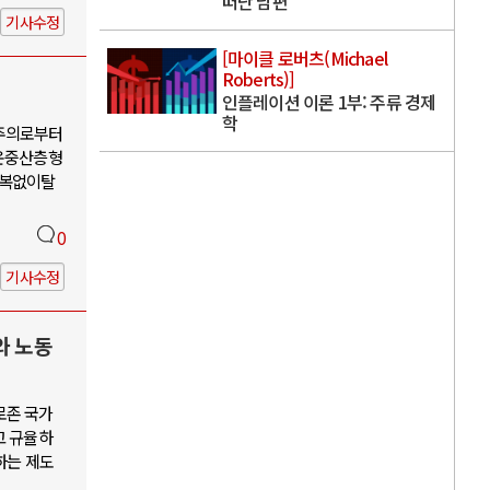
떠난 남편
기사수정
[마이클 로버츠(Michael
Roberts)]
인플레이션 이론 1부: 주류 경제
학
유주의로부터
운중산층형
회복없이탈
0
기사수정
와 노동
로존 국가
고 규율하
하는 제도