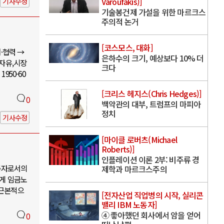
Varoufakis)]
기사수정
기술봉건제 가설을 위한 마르크스
주의적 논거
[코스모스, 대화]
·협력 →
은하수의 크기, 예상보다 10% 더
 자유,시장
크다
950-60
[크리스 헤지스(Chris Hedges)]
0
백악관의 대부, 트럼프의 마피아
정치
기사수정
[마이클 로버츠(Michael
Roberts)]
인플레이션 이론 2부: 비주류 경
동자로서의
제학과 마르크스주의
에게 임금노
 근본적으
[전자산업 직업병의 시작, 실리콘
밸리 IBM 노동자]
④ 좋아했던 회사에서 암을 얻어
0