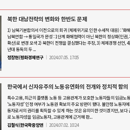
북한 대남전략의 변화와 한반도 문제
1) 남북기본합의서 이전으로의 회귀 (체제위기로 인한 수세적 대응) : ‘화해
남북연합 → 통일국가 완성 : 1단계 화해협력이 아닌 북한의 정상화(인권,
확산)로 변경 모색 2) 북한이 전쟁을 결심했다는 주장, 3) 체제경쟁 선언, 4) 1
년대 동독의 두 ...
정창현(평화경제연구
2024.07.05. 17:05
한국에서 신자유주의 노동유연화의 전개와 정치적 함의
특수고용, 최근의 플랫폼 노동 등 고용관계가 모호한 노동자들의 임금노
‘노동자성’ 인정 여부가 노동권 확보의 주요 방편이 됐다. 불안정 노동자
동자로서의 권리를 획득할 수 있게 하는 것은 유의미한 것이겠지만, 보다
로 노동자성을 임금노동자, 고용관계에 근거해 판...
김철식(한국학중앙연
2024.07.02. 10:24