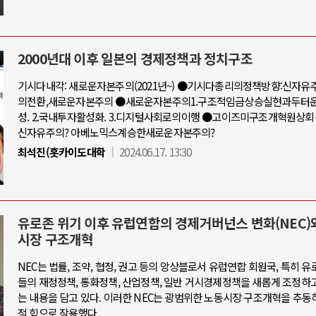
2000년대 이후 일본의 경제정책과 정치구조
기시다내각: 새로운자본주의(2021년~) ●기시다총리의정책방향:신자
의전환,새로운자본주의 ●새로운자본주의1.구조적임금상승실현과두터
성. 2.국내투자활성화. 3.디지털사회로의이행 ●고이즈미구조개혁원상
신자유주의? 아베노믹스계승한새로운자본주의?
최석진(홋카이도대학
2024.06.17. 13:30
유로존 위기 이후 유럽연합의 경제거버넌스 변화(NEC)
시장 구조개혁
NEC는 법률, 조약, 협정, 권고 등의 앙상블로서 유럽연합 회원국, 특히 유
들의 재정정책, 통화정책, 산업정책, 일반 거시경제정책을 새롭게 조정하
는 내용을 담고 있다. 이러한 NEC는 광범위한 노동시장 구조개혁을 추동
적 힘으로 작용했다.