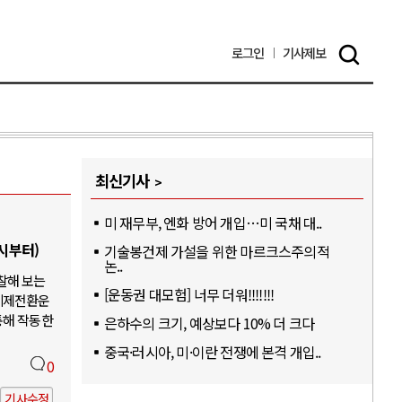
로그인
기사
제보
최신기사
미 재무부, 엔화 방어 개입…미 국채 대..
6시부터)
기술봉건제 가설을 위한 마르크스주의적
논..
찰해 보는
[운동권 대모험] 너무 더워!!!!!!!
체제전환운
통해 작동한
은하수의 크기, 예상보다 10% 더 크다
중국·러시아, 미·이란 전쟁에 본격 개입..
0
기사수정