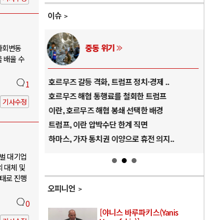
이슈
중동 위기
사회변동
 배울 수
역..
호르무즈 갈등 격화, 트럼프 정치·경제 ..
중국
1
아..
호르무즈 해협 통행료를 철회한 트럼프
AI
기사수정
..
이란, 호르무즈 해협 봉쇄 선택한 배경
AI
덜란..
트럼프, 이란 압박수단 한계 직면
AI
 ..
하마스, 가자 통치권 이양으로 휴전 의지..
AI
재벌 대기업
 대체 및
태로 진행
오피니언
0
[야니스 바루파키스(Yanis