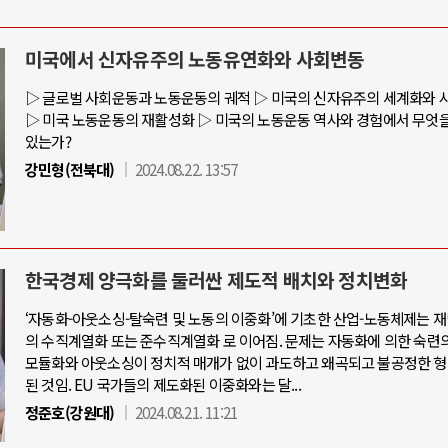
미국에서 신자유주의 노동유연화와 사회변동
와 인간
러시아-우크라이나 전쟁
▷ 글로벌 사회운동과 노동운동의 궤적 ▷ 미국의 신자유주의 세계화와 
▷ 미국 노동운동의 재활성화 ▷ 미국의 노동운동 역사와 경험에서 무엇을
있는가?
공세로 글로벌 토큰 시..
전쟁의 추상화: 우크라이나, 대리전의 
강민형(전북대)
2024.08.22. 13:57
 놓고 미국 진보진영 ..
EU·우크라이나 드론 협력 직후, 러시
반대 투쟁은 새로운 글로..
나토, 우크라 군사지원 2027년까지 공
비용: 데이터센터 확산..
우크라이나, 덴마크, 에스토니아, 네
한국경제 양극화를 둘러싼 제도적 배치와 정치변화
국 민주주의를 잠식하고 ..
러·우크라, 대규모 공습 주고받아…민간
‘자동화-아웃소싱-탈숙련 및 노동의 이중화’에 기초한 산업-노동체제는 
의 수직계열화 또는 준수직계열화 로 이어짐. 문제는 자동화에 의한 숙련의
모듈화와 아웃소싱이 정치적 매개가 없이 과도하고 왜곡되고 불공정한 형
된 것임. EU 국가들의 제도화된 이중화와는 달...
정준호(강원대)
2024.08.21. 11:21