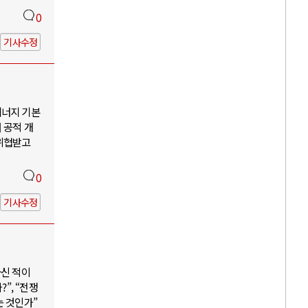
0
기사수정
에너지 기본
 공적 개
 위협받고
0
기사수정
하신 적이
”, “전쟁
는 것인가”