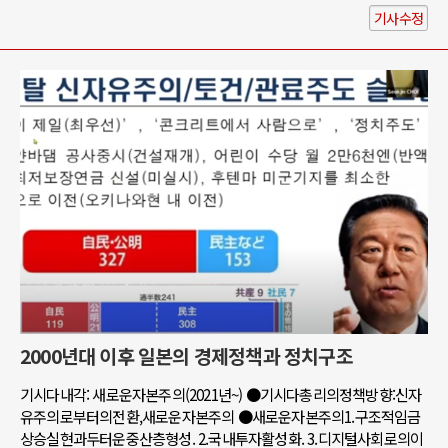
기사수정
2000년대 이후 일본의 경제정책과 정치구조
기시다내각: 새로운자본주의(2021년~) ●기시다총리의정책방향:신자
유주의로부터의전환,새로운자본주의 ●새로운자본주의1.구조적임금
상승실현과두터운중산층형성. 2.국내투자활성화. 3.디지털사회로의이