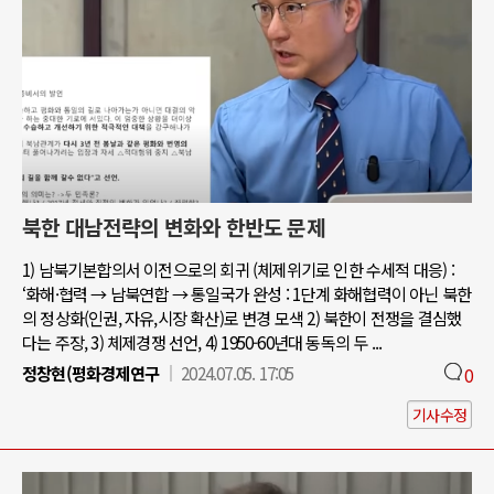
북한 대남전략의 변화와 한반도 문제
1) 남북기본합의서 이전으로의 회귀 (체제위기로 인한 수세적 대응) :
‘화해·협력 → 남북연합 → 통일국가 완성 : 1단계 화해협력이 아닌 북한
의 정상화(인권, 자유,시장 확산)로 변경 모색 2) 북한이 전쟁을 결심했
다는 주장, 3) 체제경쟁 선언, 4) 1950-60년대 동독의 두 ...
정창현(평화경제연구
2024.07.05. 17:05
0
기사수정