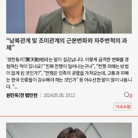
“남북관계 및 조미관계의 근본변화와 자주변혁의 과
제”
‘경천동지’(驚天動地)라는 말이 실감납니다. 이렇게 급격한 변화를 경
험하신 적이 있나요? “진짜 전쟁이 일어나는구나”, “전쟁 외에는 방법
이 없게 된 것인가?”, “전쟁은 민족의 공멸을 가져오는데, 고통과 피해
는 한국 민중들이 감수해야 하는 것인가” 등 어수선한 말이 많이 나옵니
다. “...
원진욱(전 범민련
2024.05.08. 20:12
0
기사수정