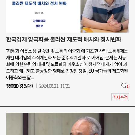
한국경제 양극화를 둘러싼 제도적 배치와 정치변화
‘자동화-아웃소싱-탈숙련 및 노동의 이중화’에 기초한 산업-노동체제는
재벌 대기업의 수직계열화 또는 준수직계열화 로 이어짐. 문제는 자동
화에 의한 숙련의 대체 및 모듈화와 아웃소싱이 정치적 매개가 없이 과
도하고 왜곡되고 불공정한 형태로 진행된 것임. EU 국가들의 제도화된
이중화와는 달...
정준호(강원대)
2024.08.21. 11:21
0
기사수정