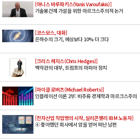
[야니스 바루파키스(Yanis Varoufakis)]
기술봉건제 가설을 위한 마르크스주의적 논거
[코스모스, 대화]
은하수의 크기, 예상보다 10% 더 크다
[크리스 헤지스(Chris Hedges)]
백악관의 대부, 트럼프의 마피아 정치
[마이클 로버츠(Michael Roberts)]
인플레이션 이론 2부: 비주류 경제학과 마르크스주의
[전자산업 직업병의 시작, 실리콘밸리 IBM 노동자]
④ 좋아했던 회사에서 암을 얻어 떠난 남편