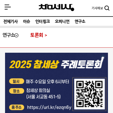
기사
제보
전체기사
이슈
인터링크
오피니언
연구소
연구소
토론회