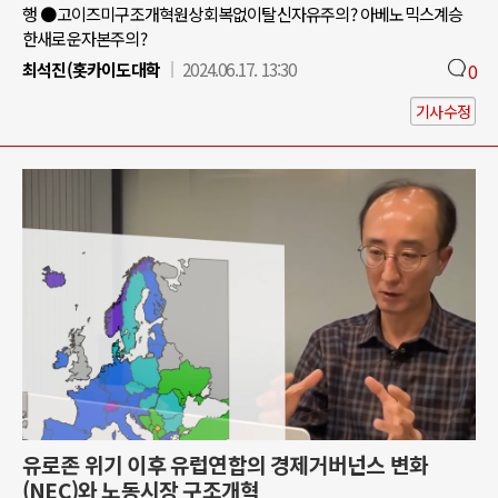
행 ●고이즈미구조개혁원상회복없이탈신자유주의? 아베노믹스계승
한새로운자본주의?
최석진(홋카이도대학
2024.06.17. 13:30
0
기사수정
유로존 위기 이후 유럽연합의 경제거버넌스 변화
(NEC)와 노동시장 구조개혁