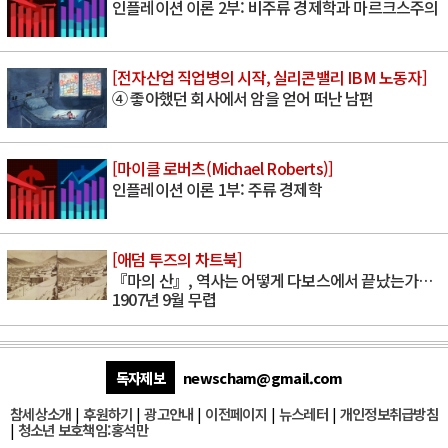
인플레이션 이론 2부: 비주류 경제학과 마르크스주의
[전자산업 직업병의 시작, 실리콘밸리 IBM 노동자]
④ 좋아했던 회사에서 암을 얻어 떠난 남편
[마이클 로버츠(Michael Roberts)]
인플레이션 이론 1부: 주류 경제학
[애덤 투즈의 차트북]
『마의 산』, 역사는 어떻게 다보스에서 끝났는가…
1907년 9월 무렵
독자제보
newscham@gmail.com
참세상소개
|
후원하기
|
광고안내
|
이전페이지
|
뉴스레터
|
개인정보취급방침
|
청소년 보호책임:홍석만