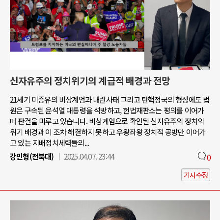
신자유주의 정치위기의 계급적 배경과 전망
21세기 미증유의 비상계엄과 내란사태 그리고 탄핵정국의 형성에도 법
원은 구속된 윤석열 대통령을 석방하고, 헌법재판소는 평의를 이어가
며 판결을 미루고 있습니다. 비상계엄으로 확인된 신자유주의 정치의
위기 배경과 이 조차 해결하지 못하고 우왕좌왕 정치적 공방만 이어가
고 있는 지배정치세력들의...
강민형(전북대)
2025.04.07. 23:44
0
기사수정