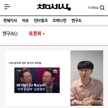
기사
제보
전체기사
이슈
인터링크
오피니언
연구소
연구소
토론회