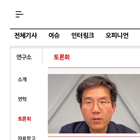
전체기사
이슈
인터링크
오피니언
연구소
토론회
소개
연혁
토론회
자료창고