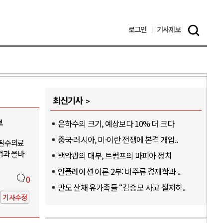
로그인
기사
제보
최신기사
부
은하수의 크기, 예상보다 10% 더 크다
중국·러시아, 미·이란 전쟁에 본격 개입..
-필수의료
점과 올바
백악관의 대부, 트럼프의 마피아 정치
인플레이션 이론 2부: 비주류 경제학과 ..
0
만도 산재 유가족들 “김승모 사고 철저히..
기사수정