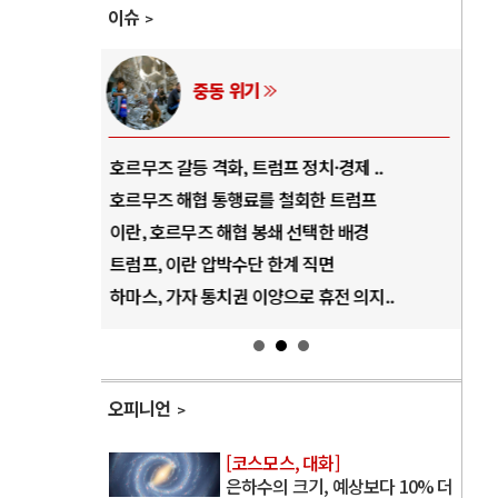
이슈
중동 위기
역..
호르무즈 갈등 격화, 트럼프 정치·경제 ..
중국
아..
호르무즈 해협 통행료를 철회한 트럼프
AI
..
이란, 호르무즈 해협 봉쇄 선택한 배경
AI
덜란..
트럼프, 이란 압박수단 한계 직면
AI
 ..
하마스, 가자 통치권 이양으로 휴전 의지..
AI
오피니언
[코스모스, 대화]
은하수의 크기, 예상보다 10% 더