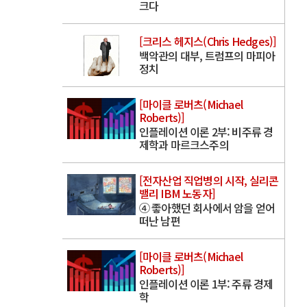
크다
[크리스 헤지스(Chris Hedges)]
백악관의 대부, 트럼프의 마피아
정치
[마이클 로버츠(Michael
Roberts)]
인플레이션 이론 2부: 비주류 경
제학과 마르크스주의
[전자산업 직업병의 시작, 실리콘
밸리 IBM 노동자]
④ 좋아했던 회사에서 암을 얻어
떠난 남편
[마이클 로버츠(Michael
Roberts)]
인플레이션 이론 1부: 주류 경제
학