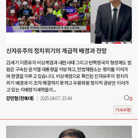
신자유주의 정치위기의 계급적 배경과 전망
21세기 미증유의 비상계엄과 내란사태 그리고 탄핵정국의 형성에도 법
원은 구속된 윤석열 대통령을 석방하고, 헌법재판소는 평의를 이어가
며 판결을 미루고 있습니다. 비상계엄으로 확인된 신자유주의 정치의
위기 배경과 이 조차 해결하지 못하고 우왕좌왕 정치적 공방만 이어가
고 있는 지배정치세력들의...
강민형(전북대)
2025.04.07. 23:44
0
기사수정