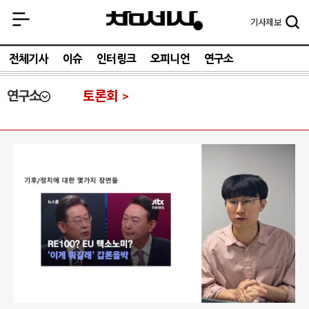
기사
제보
전체기사
이슈
인터링크
오피니언
연구소
연구소
토론회