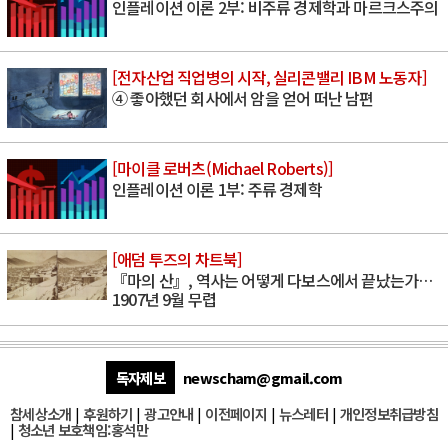
인플레이션 이론 2부: 비주류 경제학과 마르크스주의
[전자산업 직업병의 시작, 실리콘밸리 IBM 노동자]
④ 좋아했던 회사에서 암을 얻어 떠난 남편
[마이클 로버츠(Michael Roberts)]
인플레이션 이론 1부: 주류 경제학
[애덤 투즈의 차트북]
『마의 산』, 역사는 어떻게 다보스에서 끝났는가…
1907년 9월 무렵
독자제보
newscham@gmail.com
참세상소개
|
후원하기
|
광고안내
|
이전페이지
|
뉴스레터
|
개인정보취급방침
|
청소년 보호책임:홍석만