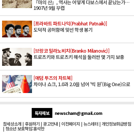
『마의 산』, 역사는 어떻게 다보스에서 끝났는가…
1907년 9월 무렵
[프라바트 파트나익(Prabhat Patnaik)]
도덕적 공허함에 맞선 학생 봉기
[브랑코 밀라노비치(Branko Milanovic)]
트로츠키와 트로츠키 해석을 둘러싼 몇 가지 보충
[애덤 투즈의 차트북]
차이나 쇼크, 1.0과 2.0을 넘어 ‘빅 원’(Big One)으로
독자제보
newscham@gmail.com
참세상소개
|
후원하기
|
광고안내
|
이전페이지
|
뉴스레터
|
개인정보취급방침
|
청소년 보호책임:홍석만