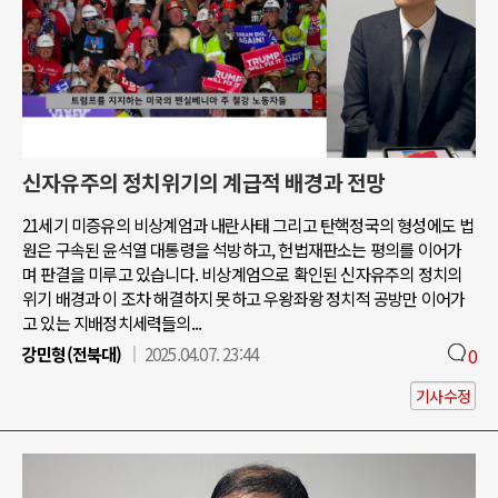
신자유주의 정치위기의 계급적 배경과 전망
21세기 미증유의 비상계엄과 내란사태 그리고 탄핵정국의 형성에도 법
원은 구속된 윤석열 대통령을 석방하고, 헌법재판소는 평의를 이어가
며 판결을 미루고 있습니다. 비상계엄으로 확인된 신자유주의 정치의
위기 배경과 이 조차 해결하지 못하고 우왕좌왕 정치적 공방만 이어가
고 있는 지배정치세력들의...
강민형(전북대)
2025.04.07. 23:44
0
기사수정