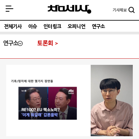
기사
제보
전체기사
이슈
인터링크
오피니언
연구소
연구소
토론회