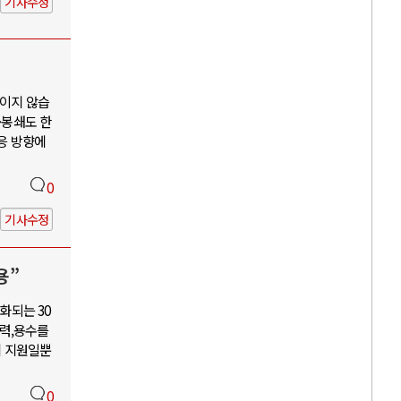
기사수정
보이지 않습
·봉쇄도 한
대응 방향에
0
기사수정
용”
화되는 30
력,용수를
혜 지원일뿐
0