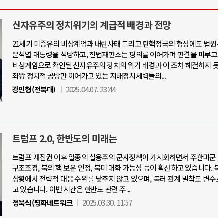
신자유주의 정치위기의 계급적 배경과 전망
21세기 미증유의 비상계엄과 내란사태 그리고 탄핵정국의 형성에도 법원
윤석열 대통령을 석방하고, 헌법재판소는 평의를 이어가며 판결을 미루고
비상계엄으로 확인된 신자유주의 정치의 위기 배경과 이 조차 해결하지 
좌왕 정치적 공방만 이어가고 있는 지배정치세력들의...
강민형(전북대)
2025.04.07. 23:44
트럼프 2.0, 한반도의 미래는
트럼프 재집권 이후 일종의 실용주의 군사정책이 가시화하면서 주한미군 
구조조정, 북의 핵 보유 인정, 북미 대화 가능성 등이 확산하고 있습니다. 
상황에서 전략적 대응 수위를 낮추지 않고 있으며, 북러 관계 밀착도 변수
고 있습니다. 이번 시간은 한반도 관련 주...
정욱식(평화네트워크
2025.03.30. 11:57