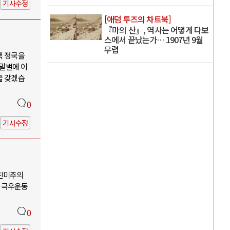
기사수정
[애덤 투즈의 차트북]
『마의 산』, 역사는 어떻게 다보
스에서 끝났는가… 1907년 9월
무렵
핵 정국을
 말벌에 이
을 갖겠습
0
기사수정
-친미주의
 극우운동
0