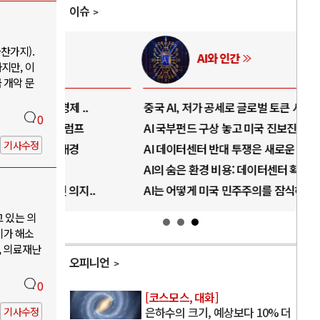
이슈
찬가지).
AI와 인간
지만, 이
 개악 문
..
중국 AI, 저가 공세로 글로벌 토큰 시..
전쟁
0
럼프
AI 국부펀드 구상 놓고 미국 진보진영 ..
EU
기사수정
경
AI 데이터센터 반대 투쟁은 새로운 글로..
나토
AI의 숨은 환경 비용: 데이터센터 확산..
우크
지..
AI는 어떻게 미국 민주주의를 잠식하고 ..
러·
고 있는 의
기가 해소
, 의료재난
오피니언
0
[코스모스, 대화]
은하수의 크기, 예상보다 10% 더
기사수정