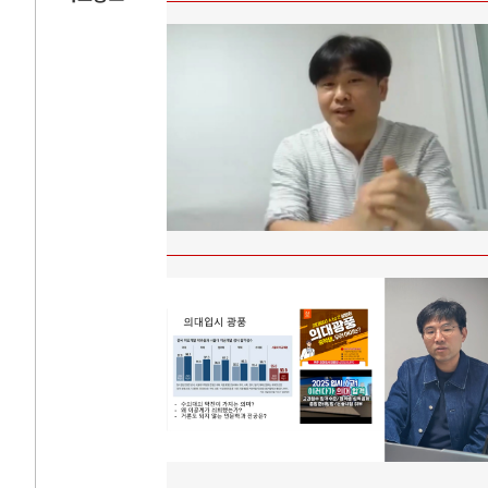
AI와 인간
러시
중국 AI, 저가 공세로 글로벌 토큰 시..
전쟁의 추상화: 
AI 국부펀드 구상 놓고 미국 진보진영 ..
EU·우크라이나 
AI 데이터센터 반대 투쟁은 새로운 글로..
나토, 우크라 군사
AI의 숨은 환경 비용: 데이터센터 확산..
우크라이나, 덴마
AI는 어떻게 미국 민주주의를 잠식하고 ..
러·우크라, 대규