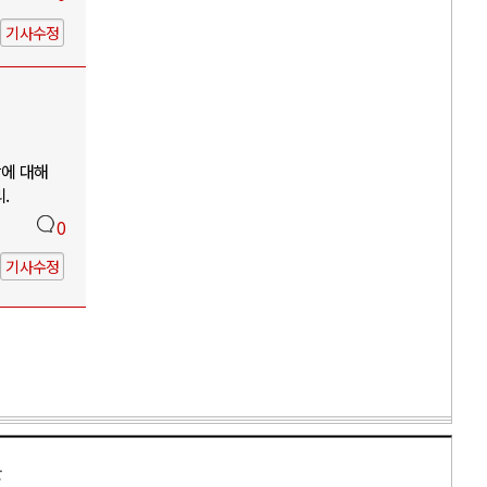
기사수정
망에 대해
.
0
기사수정
만