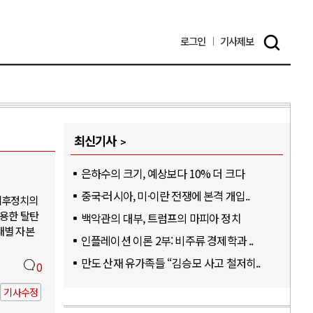
로그인
기사
제보
최신기사
은하수의 크기, 예상보다 10% 더 크다
중국·러시아, 미·이란 전쟁에 본격 개입..
기후정치의
활용한 탈탄
백악관의 대부, 트럼프의 마피아 정치
개별 자본
인플레이션 이론 2부: 비주류 경제학과 ..
만도 산재 유가족들 “김승모 사고 철저히..
0
기사수정