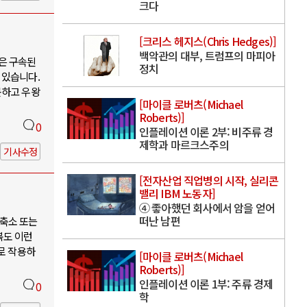
크다
[크리스 헤지스(Chris Hedges)]
백악관의 대부, 트럼프의 마피아
은 구속된
정치
 있습니다.
못하고 우왕
[마이클 로버츠(Michael
Roberts)]
0
인플레이션 이론 2부: 비주류 경
제학과 마르크스주의
기사수정
[전자산업 직업병의 시작, 실리콘
밸리 IBM 노동자]
④ 좋아했던 회사에서 암을 얻어
떠난 남편
축소 또는
북도 이런
로 작용하
[마이클 로버츠(Michael
Roberts)]
인플레이션 이론 1부: 주류 경제
0
학