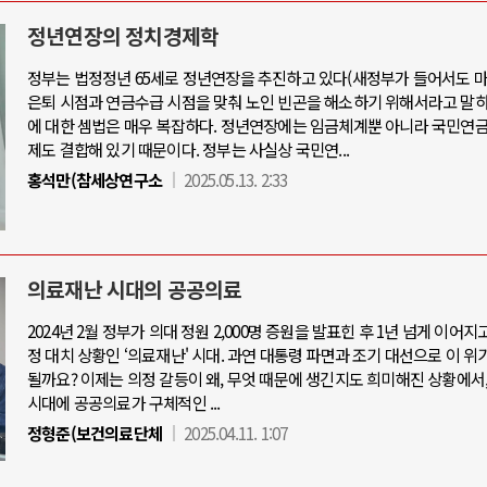
정년연장의 정치경제학
정부는 법정정년 65세로 정년연장을 추진하고 있다(새정부가 들어서도 마
아-우크라이나 전쟁
중동 위기
은퇴 시점과 연금수급 시점을 맞춰 노인 빈곤을 해소하기 위해서라고 말하
에 대한 셈법은 매우 복잡하다. 정년연장에는 임금체계뿐 아니라 국민연금
제도 결합해 있기 때문이다. 정부는 사실상 국민연...
우크라이나, 대리전의 역..
호르무즈 갈등 격화, 트럼프 정치·경제 
홍석만(참세상연구소
2025.05.13. 2:33
드론 협력 직후, 러시아..
호르무즈 해협 통행료를 철회한 트
지원 2027년까지 공..
이란, 호르무즈 해협 봉쇄 선택한 배
크, 에스토니아, 네덜란..
트럼프, 이란 압박수단 한계 직면
의료재난 시대의 공공의료
모 공습 주고받아…민간 ..
하마스, 가자 통치권 이양으로 휴전 의
2024년 2월 정부가 의대 정원 2,000명 증원을 발표힌 후 1년 넘게 이어지
정 대치 상황인 ‘의료재난' 시대. 과연 대통령 파면과 조기 대선으로 이 위
될까요? 이제는 의정 갈등이 왜, 무엇 때문에 생긴지도 희미해진 상황에서
시대에 공공의료가 구체적인 ...
정형준(보건의료단체
2025.04.11. 1:07