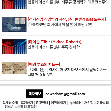
인플레이션 이론 2부: 비주류 경제학과 마르크스주의
[전자산업 직업병의 시작, 실리콘밸리 IBM 노동자]
④ 좋아했던 회사에서 암을 얻어 떠난 남편
[마이클 로버츠(Michael Roberts)]
인플레이션 이론 1부: 주류 경제학
[애덤 투즈의 차트북]
『마의 산』, 역사는 어떻게 다보스에서 끝났는가…
1907년 9월 무렵
독자제보
newscham@gmail.com
참세상소개
|
후원하기
|
광고안내
|
이전페이지
|
뉴스레터
|
개인정보취급방침
|
청소년 보호책임:홍석만