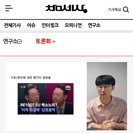
기사
제보
전체기사
이슈
인터링크
오피니언
연구소
연구소
토론회