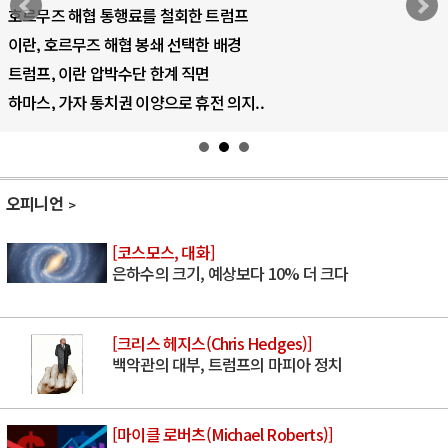
호르무즈 해협 통행료를 철회한 트럼프
이란, 호르무즈 해협 봉쇄 선택한 배경
트럼프, 이란 압박수단 한계 직면
하마스, 가자 통치권 이양으로 휴전 의지..
오피니언
[코스모스, 대화]
은하수의 크기, 예상보다 10% 더 크다
[크리스 헤지스(Chris Hedges)]
백악관의 대부, 트럼프의 마피아 정치
[마이클 로버츠(Michael Roberts)]