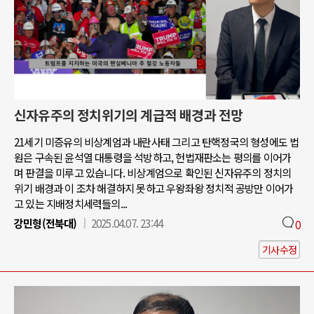
신자유주의 정치위기의 계급적 배경과 전망
21세기 미증유의 비상계엄과 내란사태 그리고 탄핵정국의 형성에도 법
원은 구속된 윤석열 대통령을 석방하고, 헌법재판소는 평의를 이어가
며 판결을 미루고 있습니다. 비상계엄으로 확인된 신자유주의 정치의
위기 배경과 이 조차 해결하지 못하고 우왕좌왕 정치적 공방만 이어가
고 있는 지배정치세력들의...
강민형(전북대)
2025.04.07. 23:44
0
기사수정