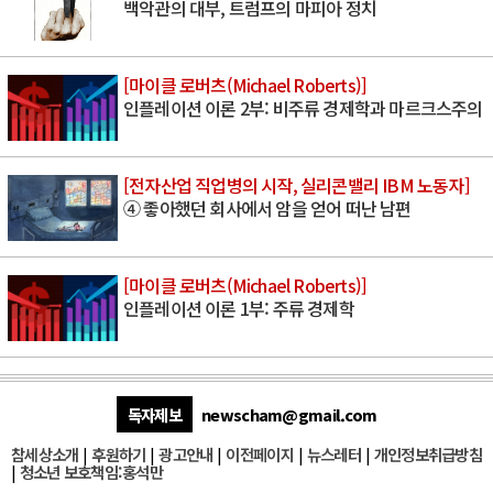
백악관의 대부, 트럼프의 마피아 정치
[마이클 로버츠(Michael Roberts)]
인플레이션 이론 2부: 비주류 경제학과 마르크스주의
[전자산업 직업병의 시작, 실리콘밸리 IBM 노동자]
④ 좋아했던 회사에서 암을 얻어 떠난 남편
[마이클 로버츠(Michael Roberts)]
인플레이션 이론 1부: 주류 경제학
독자제보
newscham@gmail.com
참세상소개
|
후원하기
|
광고안내
|
이전페이지
|
뉴스레터
|
개인정보취급방침
|
청소년 보호책임:홍석만