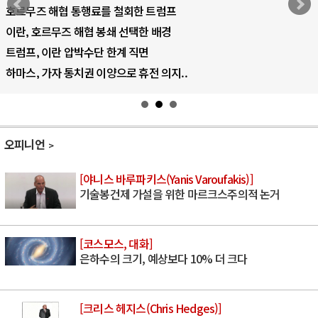
AI 국부펀드 구상 놓고 미국 진보진영 ..
AI 데이터센터 반대 투쟁은 새로운 글로..
AI의 숨은 환경 비용: 데이터센터 확산..
AI는 어떻게 미국 민주주의를 잠식하고 ..
오피니언
[야니스 바루파키스(Yanis Varoufakis)]
기술봉건제 가설을 위한 마르크스주의적 논거
[코스모스, 대화]
은하수의 크기, 예상보다 10% 더 크다
[크리스 헤지스(Chris Hedges)]