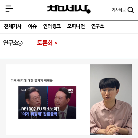
기사
제보
전체기사
이슈
인터링크
오피니언
연구소
연구소
토론회