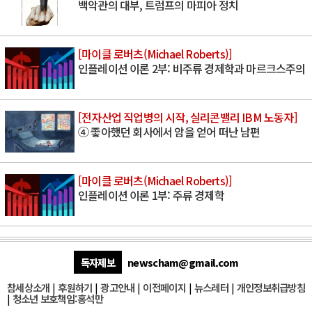
백악관의 대부, 트럼프의 마피아 정치
[마이클 로버츠(Michael Roberts)]
인플레이션 이론 2부: 비주류 경제학과 마르크스주의
[전자산업 직업병의 시작, 실리콘밸리 IBM 노동자]
④ 좋아했던 회사에서 암을 얻어 떠난 남편
[마이클 로버츠(Michael Roberts)]
인플레이션 이론 1부: 주류 경제학
독자제보
newscham@gmail.com
참세상소개
|
후원하기
|
광고안내
|
이전페이지
|
뉴스레터
|
개인정보취급방침
|
청소년 보호책임:홍석만