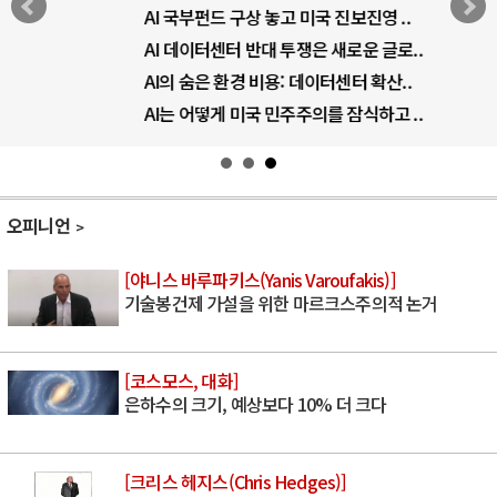
AI 국부펀드 구상 놓고 미국 진보진영 ..
AI 데이터센터 반대 투쟁은 새로운 글로..
AI의 숨은 환경 비용: 데이터센터 확산..
AI는 어떻게 미국 민주주의를 잠식하고 ..
오피니언
[야니스 바루파키스(Yanis Varoufakis)]
기술봉건제 가설을 위한 마르크스주의적 논거
[코스모스, 대화]
은하수의 크기, 예상보다 10% 더 크다
[크리스 헤지스(Chris Hedges)]