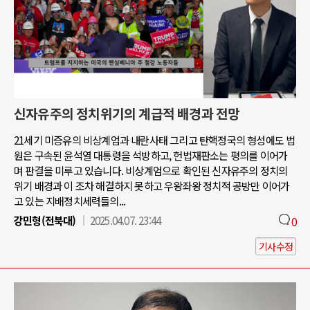
신자유주의 정치위기의 계급적 배경과 전망
21세기 미증유의 비상계엄과 내란사태 그리고 탄핵정국의 형성에도 법
원은 구속된 윤석열 대통령을 석방하고, 헌법재판소는 평의를 이어가
며 판결을 미루고 있습니다. 비상계엄으로 확인된 신자유주의 정치의
위기 배경과 이 조차 해결하지 못하고 우왕좌왕 정치적 공방만 이어가
고 있는 지배정치세력들의...
강민형(전북대)
2025.04.07. 23:44
0
기사수정