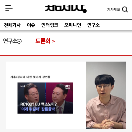
기사
제보
전체기사
이슈
인터링크
오피니언
연구소
연구소
토론회