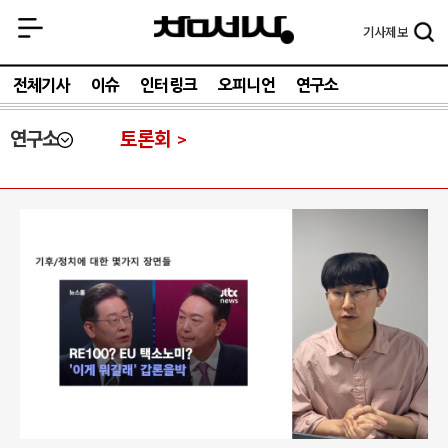
기사
제보
전체기사
이슈
인터링크
오피니언
연구소
연구소
토론회