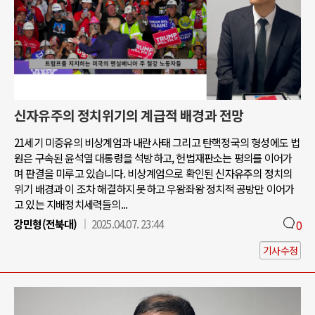
신자유주의 정치위기의 계급적 배경과 전망
21세기 미증유의 비상계엄과 내란사태 그리고 탄핵정국의 형성에도 법
원은 구속된 윤석열 대통령을 석방하고, 헌법재판소는 평의를 이어가
며 판결을 미루고 있습니다. 비상계엄으로 확인된 신자유주의 정치의
위기 배경과 이 조차 해결하지 못하고 우왕좌왕 정치적 공방만 이어가
고 있는 지배정치세력들의...
강민형(전북대)
2025.04.07. 23:44
0
기사수정