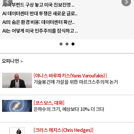
AI 국부펀드 구상 놓고 미국 진보진영 ..
AI 데이터센터 반대 투쟁은 새로운 글로..
AI의 숨은 환경 비용: 데이터센터 확산..
AI는 어떻게 미국 민주주의를 잠식하고 ..
오피니언
[야니스 바루파키스(Yanis Varoufakis)]
기술봉건제 가설을 위한 마르크스주의적 논거
[코스모스, 대화]
은하수의 크기, 예상보다 10% 더 크다
[크리스 헤지스(Chris Hedges)]