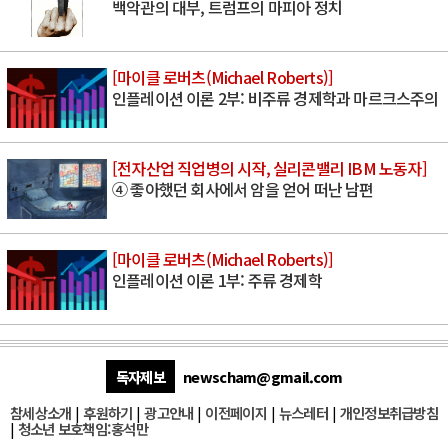
백악관의 대부, 트럼프의 마피아 정치
[마이클 로버츠(Michael Roberts)]
인플레이션 이론 2부: 비주류 경제학과 마르크스주의
[전자산업 직업병의 시작, 실리콘밸리 IBM 노동자]
④ 좋아했던 회사에서 암을 얻어 떠난 남편
[마이클 로버츠(Michael Roberts)]
인플레이션 이론 1부: 주류 경제학
독자제보
newscham@gmail.com
참세상소개
|
후원하기
|
광고안내
|
이전페이지
|
뉴스레터
|
개인정보취급방침
|
청소년 보호책임:홍석만