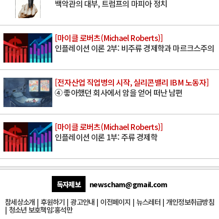
백악관의 대부, 트럼프의 마피아 정치
[마이클 로버츠(Michael Roberts)]
인플레이션 이론 2부: 비주류 경제학과 마르크스주의
[전자산업 직업병의 시작, 실리콘밸리 IBM 노동자]
④ 좋아했던 회사에서 암을 얻어 떠난 남편
[마이클 로버츠(Michael Roberts)]
인플레이션 이론 1부: 주류 경제학
독자제보
newscham@gmail.com
참세상소개
|
후원하기
|
광고안내
|
이전페이지
|
뉴스레터
|
개인정보취급방침
|
청소년 보호책임:홍석만