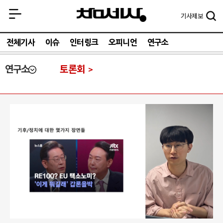
기사
제보
전체기사
이슈
인터링크
오피니언
연구소
연구소
토론회