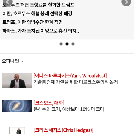
AI 국부펀드 구상 놓고 미국 진보진영 ..
AI 데이터센터 반대 투쟁은 새로운 글로..
AI의 숨은 환경 비용: 데이터센터 확산..
AI는 어떻게 미국 민주주의를 잠식하고 ..
오피니언
[야니스 바루파키스(Yanis Varoufakis)]
기술봉건제 가설을 위한 마르크스주의적 논거
[코스모스, 대화]
은하수의 크기, 예상보다 10% 더 크다
[크리스 헤지스(Chris Hedges)]