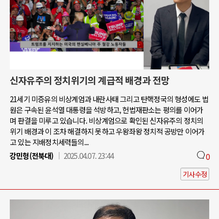
신자유주의 정치위기의 계급적 배경과 전망
21세기 미증유의 비상계엄과 내란사태 그리고 탄핵정국의 형성에도 법
원은 구속된 윤석열 대통령을 석방하고, 헌법재판소는 평의를 이어가
며 판결을 미루고 있습니다. 비상계엄으로 확인된 신자유주의 정치의
위기 배경과 이 조차 해결하지 못하고 우왕좌왕 정치적 공방만 이어가
고 있는 지배정치세력들의...
강민형(전북대)
2025.04.07. 23:44
0
기사수정