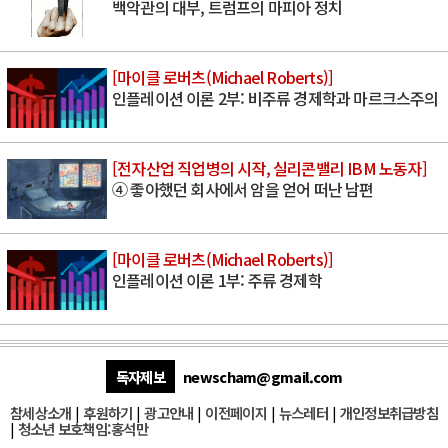
백악관의 대부, 트럼프의 마피아 정치
[마이클 로버츠(Michael Roberts)]
인플레이션 이론 2부: 비주류 경제학과 마르크스주의
[전자산업 직업병의 시작, 실리콘밸리 IBM 노동자]
④ 좋아했던 회사에서 암을 얻어 떠난 남편
[마이클 로버츠(Michael Roberts)]
인플레이션 이론 1부: 주류 경제학
독자제보
newscham@gmail.com
참세상소개
|
후원하기
|
광고안내
|
이전페이지
|
뉴스레터
|
개인정보취급방침
|
청소년 보호책임:홍석만