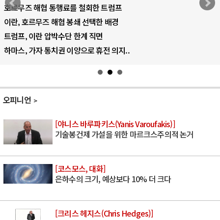
럼프
AI 국부펀드 구상 놓고 미국 진보진영 
배경
AI 데이터센터 반대 투쟁은 새로운 글
AI의 숨은 환경 비용: 데이터센터 확산
의지..
AI는 어떻게 미국 민주주의를 잠식하고
오피니언
[야니스 바루파키스(Yanis Varoufakis)]
기술봉건제 가설을 위한 마르크스주의적 논거
[코스모스, 대화]
은하수의 크기, 예상보다 10% 더 크다
[크리스 헤지스(Chris Hedges)]