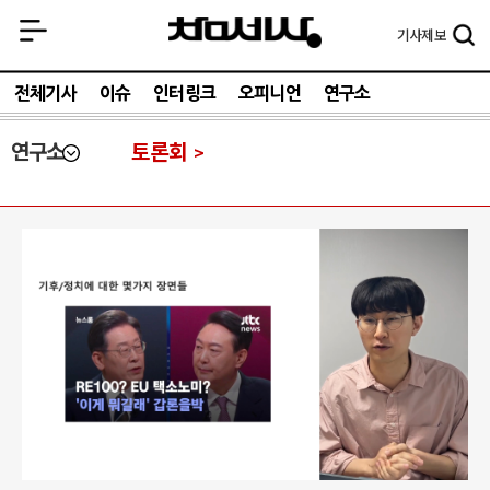
기사
제보
전체기사
이슈
인터링크
오피니언
연구소
연구소
토론회