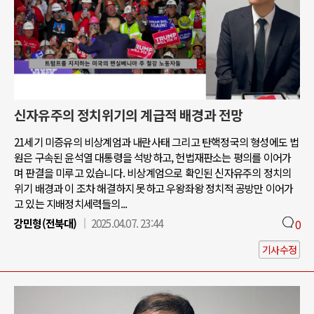
신자유주의 정치위기의 계급적 배경과 전망
21세기 미증유의 비상계엄과 내란사태 그리고 탄핵정국의 형성에도 법
원은 구속된 윤석열 대통령을 석방하고, 헌법재판소는 평의를 이어가
며 판결을 미루고 있습니다. 비상계엄으로 확인된 신자유주의 정치의
위기 배경과 이 조차 해결하지 못하고 우왕좌왕 정치적 공방만 이어가
고 있는 지배정치세력들의...
강민형(전북대)
2025.04.07. 23:44
0
기사수정