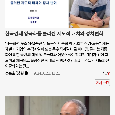
한국경제 양극화를 둘러싼 제도적 배치와 정치변화
‘자동화-아웃소싱-탈숙련 및 노동의 이중화’에 기초한 산업-노동체제는
재벌 대기업의 수직계열화 또는 준수직계열화 로 이어짐. 문제는 자동
화에 의한 숙련의 대체 및 모듈화와 아웃소싱이 정치적 매개가 없이 과
도하고 왜곡되고 불공정한 형태로 진행된 것임. EU 국가들의 제도화된
이중화와는 달...
정준호(강원대)
2024.08.21. 11:21
0
기사수정