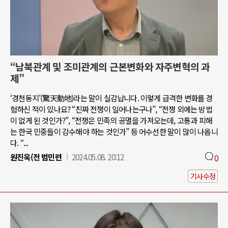
“남북관계 및 조미관계의 근본변화와 자주변혁의 과
제”
‘경천동지’(驚天動地)라는 말이 실감납니다. 이렇게 급격한 변화를 경
험하신 적이 있나요? “진짜 전쟁이 일어나는구나”, “전쟁 외에는 방법
이 없게 된 것인가?”, “전쟁은 민족의 공멸을 가져오는데, 고통과 피해
는 한국 민중들이 감수해야 하는 것인가” 등 어수선한 말이 많이 나옵니
다. “...
원진욱(전 범민련
2024.05.08. 20:12
0
기사수정