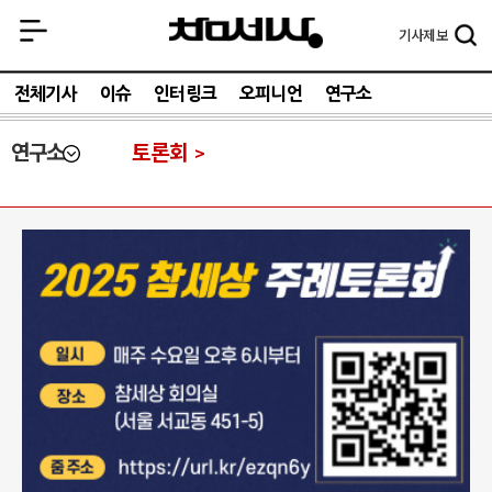
기사
제보
전체기사
이슈
인터링크
오피니언
연구소
연구소
토론회