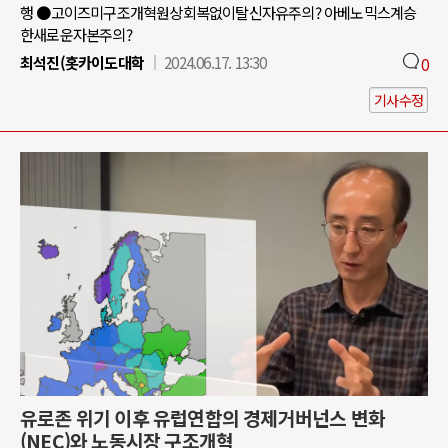
행 ●고이즈미구조개혁원상회복없이탈신자유주의? 아베노믹스계승
한새로운자본주의?
최석진(홋카이도대학
2024.06.17. 13:30
0
기사수정
유로존 위기 이후 유럽연합의 경제거버넌스 변화
(NEC)와 노동시장 구조개혁