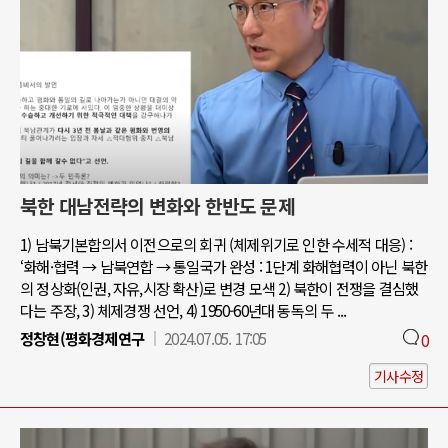
북한 대남전략의 변화와 한반도 문제
1) 남북기본합의서 이전으로의 회귀 (체제위기로 인한 수세적 대응) :
‘화해·협력 → 남북연합 → 통일국가 완성 : 1단계 화해협력이 아닌 북한
의 정상화(인권, 자유,시장 확산)로 변경 모색 2) 북한이 전쟁을 결심했
다는 주장, 3) 체제경쟁 선언, 4) 1950-60년대 동독의 두 ...
정창현(평화경제연구
2024.07.05. 17:05
0
기사수정