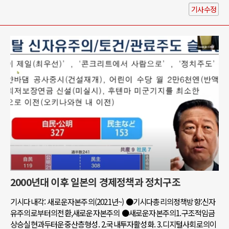
기사수정
2000년대 이후 일본의 경제정책과 정치구조
기시다내각: 새로운자본주의(2021년~) ●기시다총리의정책방향:신자
유주의로부터의전환,새로운자본주의 ●새로운자본주의1.구조적임금
상승실현과두터운중산층형성. 2.국내투자활성화. 3.디지털사회로의이