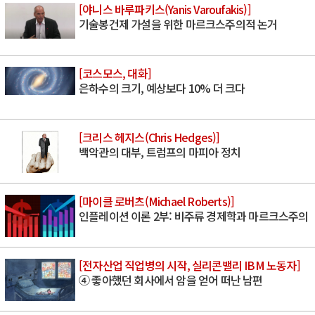
[야니스 바루파키스(Yanis Varoufakis)]
기술봉건제 가설을 위한 마르크스주의적 논거
[코스모스, 대화]
은하수의 크기, 예상보다 10% 더 크다
[크리스 헤지스(Chris Hedges)]
백악관의 대부, 트럼프의 마피아 정치
[마이클 로버츠(Michael Roberts)]
인플레이션 이론 2부: 비주류 경제학과 마르크스주의
[전자산업 직업병의 시작, 실리콘밸리 IBM 노동자]
④ 좋아했던 회사에서 암을 얻어 떠난 남편