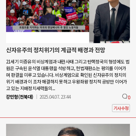
신자유주의 정치위기의 계급적 배경과 전망
21세기 미증유의 비상계엄과 내란사태 그리고 탄핵정국의 형성에도 법
원은 구속된 윤석열 대통령을 석방하고, 헌법재판소는 평의를 이어가
며 판결을 미루고 있습니다. 비상계엄으로 확인된 신자유주의 정치의
위기 배경과 이 조차 해결하지 못하고 우왕좌왕 정치적 공방만 이어가
고 있는 지배정치세력들의...
강민형(전북대)
2025.04.07. 23:44
0
기사수정