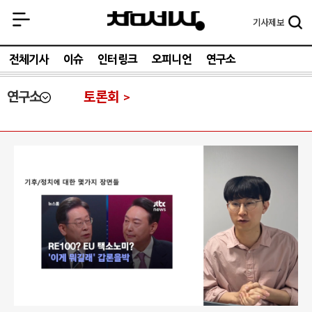
기사
제보
전체기사
이슈
인터링크
오피니언
연구소
연구소
토론회