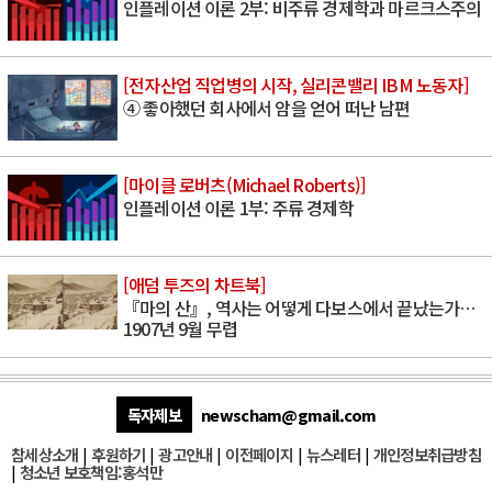
인플레이션 이론 2부: 비주류 경제학과 마르크스주의
[전자산업 직업병의 시작, 실리콘밸리 IBM 노동자]
④ 좋아했던 회사에서 암을 얻어 떠난 남편
[마이클 로버츠(Michael Roberts)]
인플레이션 이론 1부: 주류 경제학
[애덤 투즈의 차트북]
『마의 산』, 역사는 어떻게 다보스에서 끝났는가…
1907년 9월 무렵
독자제보
newscham@gmail.com
참세상소개
|
후원하기
|
광고안내
|
이전페이지
|
뉴스레터
|
개인정보취급방침
|
청소년 보호책임:홍석만