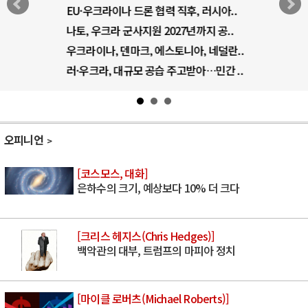
EU·우크라이나 드론 협력 직후, 러시아..
나토, 우크라 군사지원 2027년까지 공..
우크라이나, 덴마크, 에스토니아, 네덜란..
러·우크라, 대규모 공습 주고받아…민간 ..
오피니언
[코스모스, 대화]
은하수의 크기, 예상보다 10% 더 크다
[크리스 헤지스(Chris Hedges)]
백악관의 대부, 트럼프의 마피아 정치
[마이클 로버츠(Michael Roberts)]