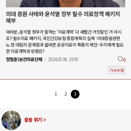
의대 증원 사태와 윤석열 정부 필수 의료정책 패키지
해부
여러분, 윤석열 정부가 말하는 ‘의료개혁‘ 다 새빨간 거짓말인 거 아시
죠?-필수의료 패키지, 국민건강보험 종합계획의 실체 -의대증원관련
노.정 대립의 문제점과 올바른 공공의료의 확충의 제안 -우리에게 필요
한 의료개혁과 방향은?
정형준(보건의료단체
2024.05.08. 19:30
0
기사수정
1
2
3
중동 위기