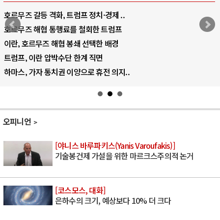
호르무즈 갈등 격화, 트럼프 정치·경제 ..
호르무즈 해협 통행료를 철회한 트럼프
이란, 호르무즈 해협 봉쇄 선택한 배경
트럼프, 이란 압박수단 한계 직면
하마스, 가자 통치권 이양으로 휴전 의지..
오피니언
[야니스 바루파키스(Yanis Varoufakis)]
기술봉건제 가설을 위한 마르크스주의적 논거
[코스모스, 대화]
은하수의 크기, 예상보다 10% 더 크다