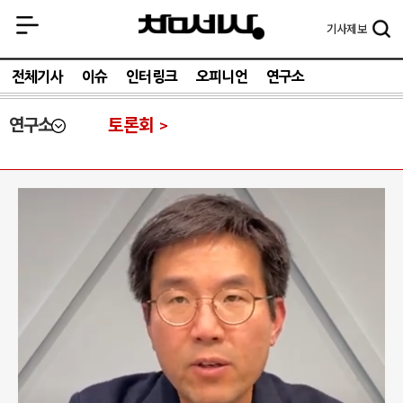
기사
제보
전체기사
이슈
인터링크
오피니언
연구소
연구소
토론회