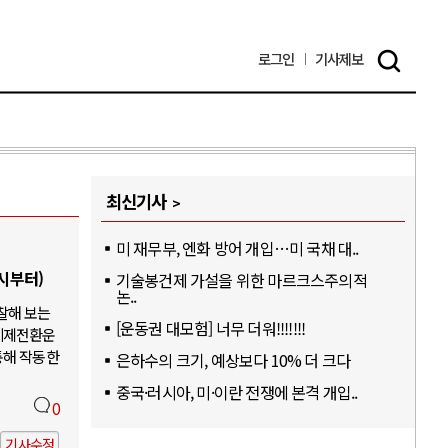
로그인
기사
제보
최신기사
미 재무부, 엔화 방어 개입…미 국채 대..
6시부터)
기술봉건제 가설을 위한 마르크스주의적
논..
찰해 보는
[운동권 대모험] 너무 더워!!!!!!!
체제전환운
통해 작동한
은하수의 크기, 예상보다 10% 더 크다
중국·러시아, 미·이란 전쟁에 본격 개입..
0
기사수정