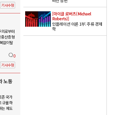
떠난 남편
기사수정
[마이클 로버츠(Michael
Roberts)]
인플레이션 이론 1부: 주류 경제
학
유주의로부터
운중산층형
회복없이탈
0
기사수정
와 노동
로존 국가
고 규율하
하는 제도