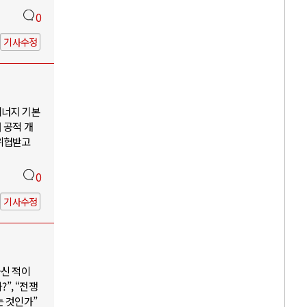
0
기사수정
에너지 기본
 공적 개
 위협받고
0
기사수정
하신 적이
”, “전쟁
는 것인가”