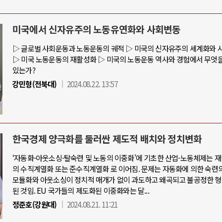
미국에서 신자유주의 노동유연화와 사회변동
와 인간
러시아-우크라이나 전쟁
▷ 글로벌 사회운동과 노동운동의 궤적 ▷ 미국의 신자유주의 세계화와 
▷ 미국 노동운동의 재활성화 ▷ 미국의 노동운동 역사와 경험에서 무엇을
있는가?
공세로 글로벌 토큰 시..
전쟁의 추상화: 우크라이나, 대리전의 
강민형(전북대)
2024.08.22. 13:57
 놓고 미국 진보진영 ..
EU·우크라이나 드론 협력 직후, 러시
반대 투쟁은 새로운 글로..
나토, 우크라 군사지원 2027년까지 공
비용: 데이터센터 확산..
우크라이나, 덴마크, 에스토니아, 네
한국경제 양극화를 둘러싼 제도적 배치와 정치변화
국 민주주의를 잠식하고 ..
러·우크라, 대규모 공습 주고받아…민간
‘자동화-아웃소싱-탈숙련 및 노동의 이중화’에 기초한 산업-노동체제는 
의 수직계열화 또는 준수직계열화 로 이어짐. 문제는 자동화에 의한 숙련의
모듈화와 아웃소싱이 정치적 매개가 없이 과도하고 왜곡되고 불공정한 형
된 것임. EU 국가들의 제도화된 이중화와는 달...
정준호(강원대)
2024.08.21. 11:21