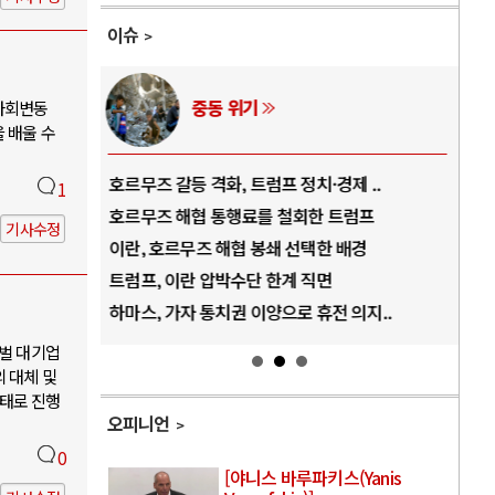
이슈
중동 위기
사회변동
 배울 수
역..
호르무즈 갈등 격화, 트럼프 정치·경제 ..
중국
1
아..
호르무즈 해협 통행료를 철회한 트럼프
AI
기사수정
..
이란, 호르무즈 해협 봉쇄 선택한 배경
AI
덜란..
트럼프, 이란 압박수단 한계 직면
AI
 ..
하마스, 가자 통치권 이양으로 휴전 의지..
AI
재벌 대기업
 대체 및
태로 진행
오피니언
0
[야니스 바루파키스(Yanis