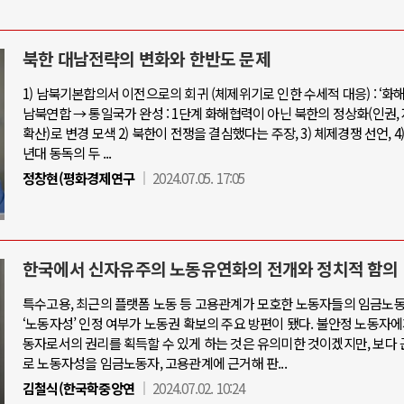
북한 대남전략의 변화와 한반도 문제
1) 남북기본합의서 이전으로의 회귀 (체제위기로 인한 수세적 대응) : ‘화해
남북연합 → 통일국가 완성 : 1단계 화해협력이 아닌 북한의 정상화(인권,
확산)로 변경 모색 2) 북한이 전쟁을 결심했다는 주장, 3) 체제경쟁 선언, 4) 1
년대 동독의 두 ...
정창현(평화경제연구
2024.07.05. 17:05
한국에서 신자유주의 노동유연화의 전개와 정치적 함의
특수고용, 최근의 플랫폼 노동 등 고용관계가 모호한 노동자들의 임금노
‘노동자성’ 인정 여부가 노동권 확보의 주요 방편이 됐다. 불안정 노동자
동자로서의 권리를 획득할 수 있게 하는 것은 유의미한 것이겠지만, 보다
로 노동자성을 임금노동자, 고용관계에 근거해 판...
김철식(한국학중앙연
2024.07.02. 10:24