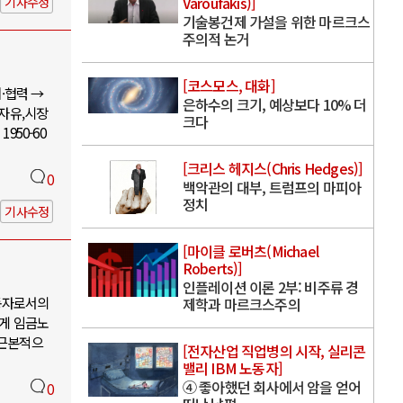
Varoufakis)]
기사수정
기술봉건제 가설을 위한 마르크스
주의적 논거
[코스모스, 대화]
·협력 →
은하수의 크기, 예상보다 10% 더
 자유,시장
크다
950-60
[크리스 헤지스(Chris Hedges)]
0
백악관의 대부, 트럼프의 마피아
정치
기사수정
[마이클 로버츠(Michael
Roberts)]
인플레이션 이론 2부: 비주류 경
동자로서의
제학과 마르크스주의
에게 임금노
 근본적으
[전자산업 직업병의 시작, 실리콘
밸리 IBM 노동자]
④ 좋아했던 회사에서 암을 얻어
0