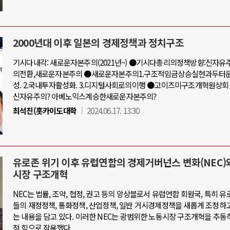
2000년대 이후 일본의 경제정책과 정치구조
기시다내각: 새로운자본주의(2021년~) ●기시다총리의정책방향:신자
의전환,새로운자본주의 ●새로운자본주의1.구조적임금상승실현과두터
성. 2.국내투자활성화. 3.디지털사회로의이행 ●고이즈미구조개혁원상
신자유주의? 아베노믹스계승한새로운자본주의?
최석진(홋카이도대학
2024.06.17. 13:30
유로존 위기 이후 유럽연합의 경제거버넌스 변화(NEC)
시장 구조개혁
NEC는 법률, 조약, 협정, 권고 등의 앙상블로서 유럽연합 회원국, 특히 유
들의 재정정책, 통화정책, 산업정책, 일반 거시경제정책을 새롭게 조정하
는 내용을 담고 있다. 이러한 NEC는 광범위한 노동시장 구조개혁을 추동
적 힘으로 작용했다.