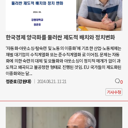
한국경제 양극화를 둘러싼 제도적 배치와 정치변화
‘자동화-아웃소싱-탈숙련 및 노동의 이중화’에 기초한 산업-노동체제는
재벌 대기업의 수직계열화 또는 준수직계열화 로 이어짐. 문제는 자동
화에 의한 숙련의 대체 및 모듈화와 아웃소싱이 정치적 매개가 없이 과
도하고 왜곡되고 불공정한 형태로 진행된 것임. EU 국가들의 제도화된
이중화와는 달...
정준호(강원대)
2024.08.21. 11:21
0
기사수정