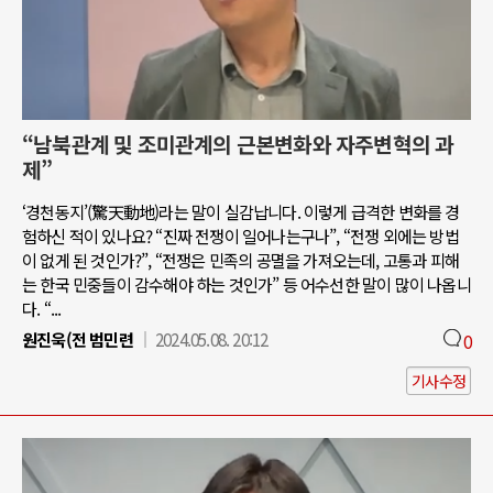
“남북관계 및 조미관계의 근본변화와 자주변혁의 과
제”
‘경천동지’(驚天動地)라는 말이 실감납니다. 이렇게 급격한 변화를 경
험하신 적이 있나요? “진짜 전쟁이 일어나는구나”, “전쟁 외에는 방법
이 없게 된 것인가?”, “전쟁은 민족의 공멸을 가져오는데, 고통과 피해
는 한국 민중들이 감수해야 하는 것인가” 등 어수선한 말이 많이 나옵니
다. “...
원진욱(전 범민련
2024.05.08. 20:12
0
기사수정