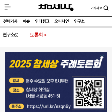
기사
제보
전체기사
이슈
인터링크
오피니언
연구소
연구소
토론회