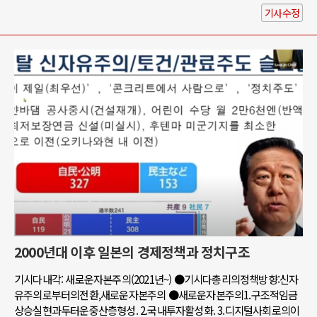
기사수정
2000년대 이후 일본의 경제정책과 정치구조
기시다내각: 새로운자본주의(2021년~) ●기시다총리의정책방향:신자
유주의로부터의전환,새로운자본주의 ●새로운자본주의1.구조적임금
상승실현과두터운중산층형성. 2.국내투자활성화. 3.디지털사회로의이