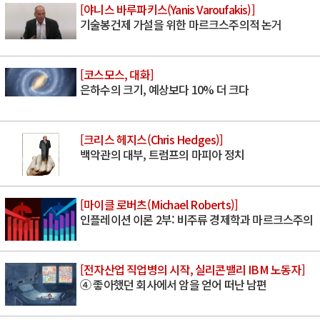
[야니스 바루파키스(Yanis Varoufakis)]
기술봉건제 가설을 위한 마르크스주의적 논거
[코스모스, 대화]
은하수의 크기, 예상보다 10% 더 크다
[크리스 헤지스(Chris Hedges)]
백악관의 대부, 트럼프의 마피아 정치
[마이클 로버츠(Michael Roberts)]
인플레이션 이론 2부: 비주류 경제학과 마르크스주의
[전자산업 직업병의 시작, 실리콘밸리 IBM 노동자]
④ 좋아했던 회사에서 암을 얻어 떠난 남편