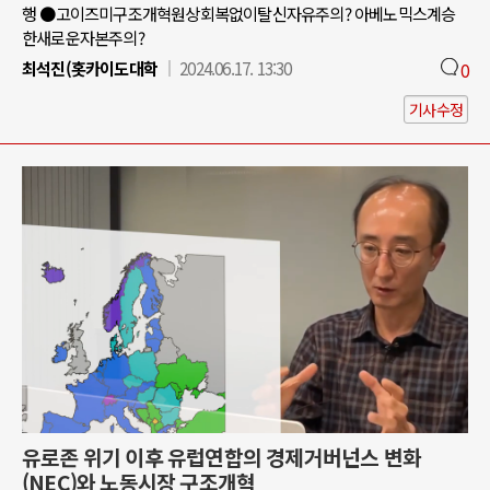
행 ●고이즈미구조개혁원상회복없이탈신자유주의? 아베노믹스계승
한새로운자본주의?
최석진(홋카이도대학
2024.06.17. 13:30
0
기사수정
유로존 위기 이후 유럽연합의 경제거버넌스 변화
(NEC)와 노동시장 구조개혁