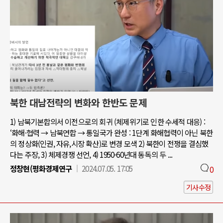
북한 대남전략의 변화와 한반도 문제
1) 남북기본합의서 이전으로의 회귀 (체제위기로 인한 수세적 대응) :
‘화해·협력 → 남북연합 → 통일국가 완성 : 1단계 화해협력이 아닌 북한
의 정상화(인권, 자유,시장 확산)로 변경 모색 2) 북한이 전쟁을 결심했
다는 주장, 3) 체제경쟁 선언, 4) 1950-60년대 동독의 두 ...
정창현(평화경제연구
2024.07.05. 17:05
0
기사수정