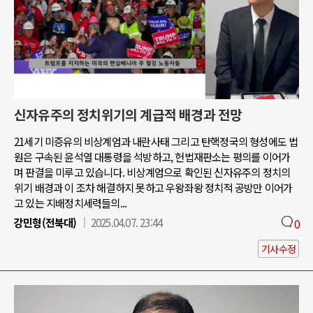
신자유주의 정치위기의 계급적 배경과 전망
21세기 미증유의 비상계엄과 내란사태 그리고 탄핵정국의 형성에도 법
원은 구속된 윤석열 대통령을 석방하고, 헌법재판소는 평의를 이어가
며 판결을 미루고 있습니다. 비상계엄으로 확인된 신자유주의 정치의
위기 배경과 이 조차 해결하지 못하고 우왕좌왕 정치적 공방만 이어가
고 있는 지배정치세력들의...
강민형(전북대)
2025.04.07. 23:44
0
기사수정