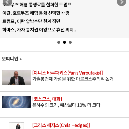
AI 국부펀드 구상 놓고 미국 진보진영 ..
AI 데이터센터 반대 투쟁은 새로운 글로..
AI의 숨은 환경 비용: 데이터센터 확산..
AI는 어떻게 미국 민주주의를 잠식하고 ..
오피니언
[야니스 바루파키스(Yanis Varoufakis)]
기술봉건제 가설을 위한 마르크스주의적 논거
[코스모스, 대화]
은하수의 크기, 예상보다 10% 더 크다
[크리스 헤지스(Chris Hedges)]