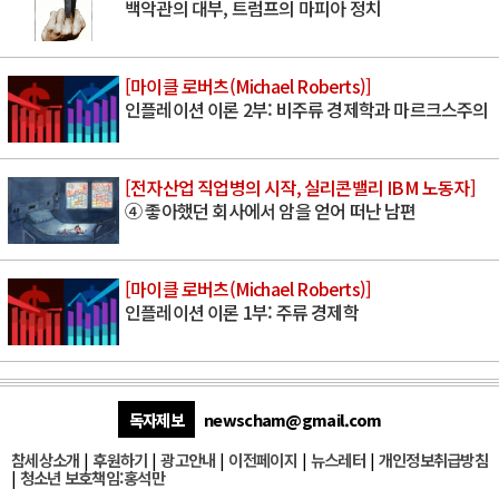
백악관의 대부, 트럼프의 마피아 정치
[마이클 로버츠(Michael Roberts)]
인플레이션 이론 2부: 비주류 경제학과 마르크스주의
[전자산업 직업병의 시작, 실리콘밸리 IBM 노동자]
④ 좋아했던 회사에서 암을 얻어 떠난 남편
[마이클 로버츠(Michael Roberts)]
인플레이션 이론 1부: 주류 경제학
독자제보
newscham@gmail.com
참세상소개
|
후원하기
|
광고안내
|
이전페이지
|
뉴스레터
|
개인정보취급방침
|
청소년 보호책임:홍석만