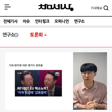
기사
제보
전체기사
이슈
인터링크
오피니언
연구소
연구소
토론회