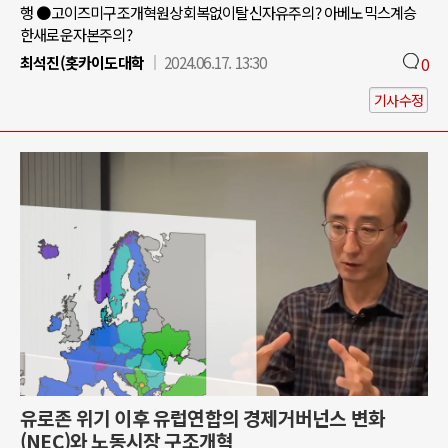
행 ●고이즈미구조개혁원상회복없이탈신자유주의? 아베노믹스계승
한새로운자본주의?
최석진(홋카이도대학
2024.06.17. 13:30
0
기사수정
유로존 위기 이후 유럽연합의 경제거버넌스 변화
(NEC)와 노동시장 구조개혁