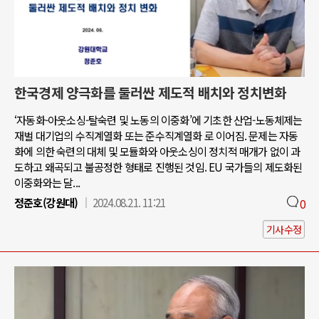
한국경제 양극화를 둘러싼 제도적 배치와 정치변화
‘자동화-아웃소싱-탈숙련 및 노동의 이중화’에 기초한 산업-노동체제는
재벌 대기업의 수직계열화 또는 준수직계열화 로 이어짐. 문제는 자동
화에 의한 숙련의 대체 및 모듈화와 아웃소싱이 정치적 매개가 없이 과
도하고 왜곡되고 불공정한 형태로 진행된 것임. EU 국가들의 제도화된
이중화와는 달...
정준호(강원대)
2024.08.21. 11:21
0
기사수정