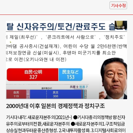
기사수정
2000년대 이후 일본의 경제정책과 정치구조
기시다내각: 새로운자본주의(2021년~) ●기시다총리의정책방향:신자
유주의로부터의전환,새로운자본주의 ●새로운자본주의1.구조적임금
상승실현과두터운중산층형성. 2.국내투자활성화. 3.디지털사회로의이