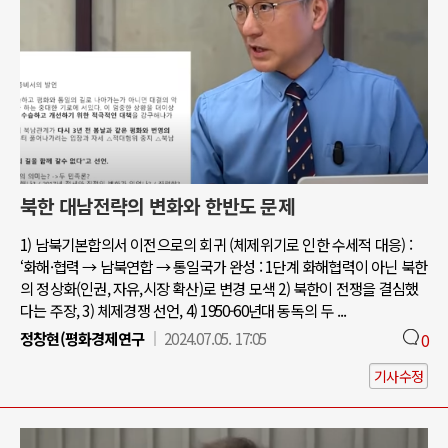
북한 대남전략의 변화와 한반도 문제
1) 남북기본합의서 이전으로의 회귀 (체제위기로 인한 수세적 대응) :
‘화해·협력 → 남북연합 → 통일국가 완성 : 1단계 화해협력이 아닌 북한
의 정상화(인권, 자유,시장 확산)로 변경 모색 2) 북한이 전쟁을 결심했
다는 주장, 3) 체제경쟁 선언, 4) 1950-60년대 동독의 두 ...
정창현(평화경제연구
2024.07.05. 17:05
0
기사수정