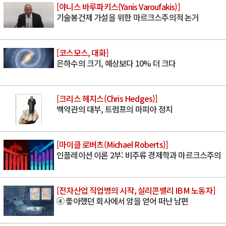
[야니스 바루파키스(Yanis Varoufakis)]
기술봉건제 가설을 위한 마르크스주의적 논거
[코스모스, 대화]
은하수의 크기, 예상보다 10% 더 크다
[크리스 헤지스(Chris Hedges)]
백악관의 대부, 트럼프의 마피아 정치
[마이클 로버츠(Michael Roberts)]
인플레이션 이론 2부: 비주류 경제학과 마르크스주의
[전자산업 직업병의 시작, 실리콘밸리 IBM 노동자]
④ 좋아했던 회사에서 암을 얻어 떠난 남편