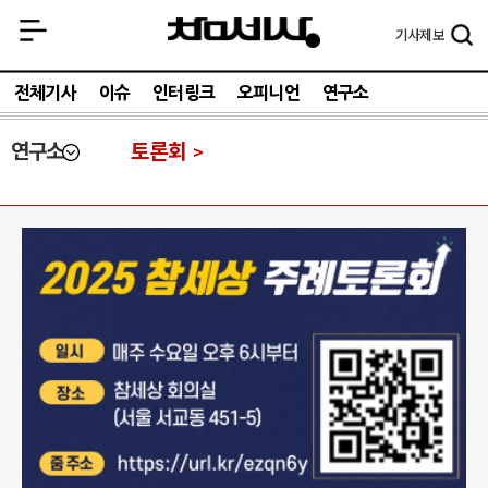
기사
제보
전체기사
이슈
인터링크
오피니언
연구소
연구소
토론회