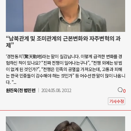
“남북관계 및 조미관계의 근본변화와 자주변혁의 과
제”
‘경천동지’(驚天動地)라는 말이 실감납니다. 이렇게 급격한 변화를 경
험하신 적이 있나요? “진짜 전쟁이 일어나는구나”, “전쟁 외에는 방법
이 없게 된 것인가?”, “전쟁은 민족의 공멸을 가져오는데, 고통과 피해
는 한국 민중들이 감수해야 하는 것인가” 등 어수선한 말이 많이 나옵니
다. “...
원진욱(전 범민련
2024.05.08. 20:12
0
기사수정