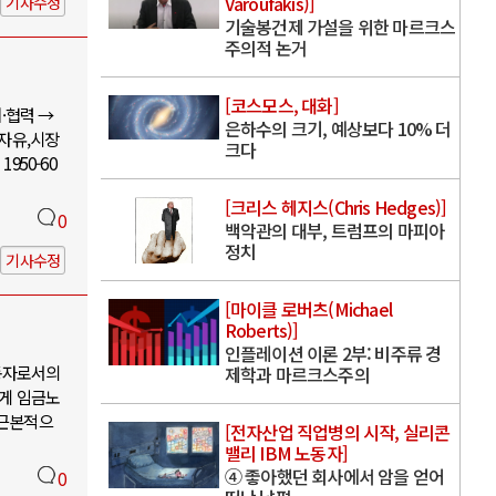
Varoufakis)]
기사수정
기술봉건제 가설을 위한 마르크스
주의적 논거
[코스모스, 대화]
·협력 →
은하수의 크기, 예상보다 10% 더
 자유,시장
크다
950-60
[크리스 헤지스(Chris Hedges)]
0
백악관의 대부, 트럼프의 마피아
정치
기사수정
[마이클 로버츠(Michael
Roberts)]
인플레이션 이론 2부: 비주류 경
동자로서의
제학과 마르크스주의
에게 임금노
 근본적으
[전자산업 직업병의 시작, 실리콘
밸리 IBM 노동자]
④ 좋아했던 회사에서 암을 얻어
0