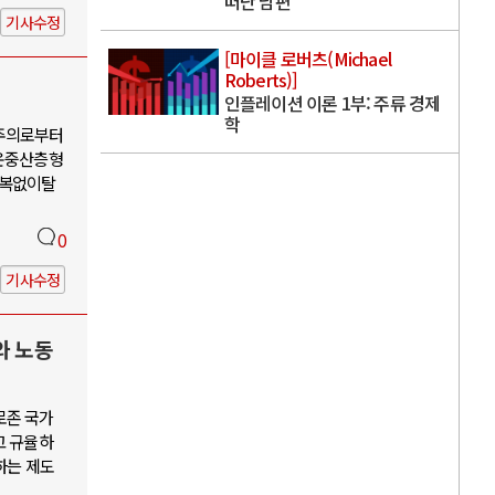
떠난 남편
기사수정
[마이클 로버츠(Michael
Roberts)]
인플레이션 이론 1부: 주류 경제
학
유주의로부터
운중산층형
회복없이탈
0
기사수정
와 노동
로존 국가
고 규율하
하는 제도