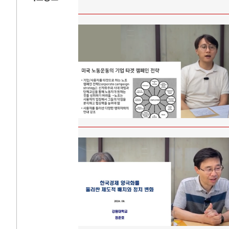
AI와 인간
러시
중국 AI, 저가 공세로 글로벌 토큰 시..
전쟁의 추상화: 
AI 국부펀드 구상 놓고 미국 진보진영 ..
EU·우크라이나 
AI 데이터센터 반대 투쟁은 새로운 글로..
나토, 우크라 군사
AI의 숨은 환경 비용: 데이터센터 확산..
우크라이나, 덴마
AI는 어떻게 미국 민주주의를 잠식하고 ..
러·우크라, 대규