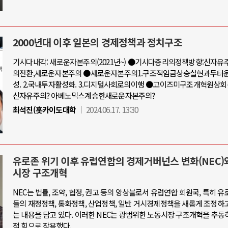
2000년대 이후 일본의 경제정책과 정치구조
기시다내각: 새로운자본주의(2021년~) ●기시다총리의정책방향:신자
의전환,새로운자본주의 ●새로운자본주의1.구조적임금상승실현과두터
성. 2.국내투자활성화. 3.디지털사회로의이행 ●고이즈미구조개혁원상
신자유주의? 아베노믹스계승한새로운자본주의?
최석진(홋카이도대학
2024.06.17. 13:30
유로존 위기 이후 유럽연합의 경제거버넌스 변화(NEC)
시장 구조개혁
NEC는 법률, 조약, 협정, 권고 등의 앙상블로서 유럽연합 회원국, 특히 유
들의 재정정책, 통화정책, 산업정책, 일반 거시경제정책을 새롭게 조정하
는 내용을 담고 있다. 이러한 NEC는 광범위한 노동시장 구조개혁을 추동
적 힘으로 작용했다.