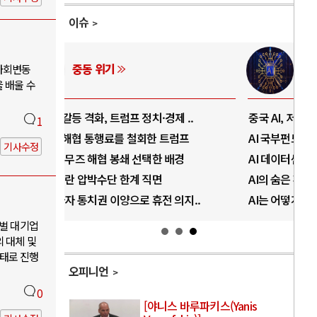
이슈
AI와 인간
사회변동
 배울 수
..
중국 AI, 저가 공세로 글로벌 토큰 시..
전쟁
1
럼프
AI 국부펀드 구상 놓고 미국 진보진영 ..
EU
기사수정
경
AI 데이터센터 반대 투쟁은 새로운 글로..
나토
AI의 숨은 환경 비용: 데이터센터 확산..
우크
지..
AI는 어떻게 미국 민주주의를 잠식하고 ..
러·
재벌 대기업
 대체 및
태로 진행
오피니언
0
[야니스 바루파키스(Yanis