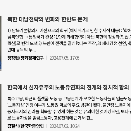
북한 대남전략의 변화와 한반도 문제
1) 남북기본합의서 이전으로의 회귀 (체제위기로 인한 수세적 대응) : ‘화해
남북연합 → 통일국가 완성 : 1단계 화해협력이 아닌 북한의 정상화(인권,
확산)로 변경 모색 2) 북한이 전쟁을 결심했다는 주장, 3) 체제경쟁 선언, 4) 1
년대 동독의 두 ...
정창현(평화경제연구
2024.07.05. 17:05
한국에서 신자유주의 노동유연화의 전개와 정치적 함의
특수고용, 최근의 플랫폼 노동 등 고용관계가 모호한 노동자들의 임금노
‘노동자성’ 인정 여부가 노동권 확보의 주요 방편이 됐다. 불안정 노동자
동자로서의 권리를 획득할 수 있게 하는 것은 유의미한 것이겠지만, 보다
로 노동자성을 임금노동자, 고용관계에 근거해 판...
김철식(한국학중앙연
2024.07.02. 10:24