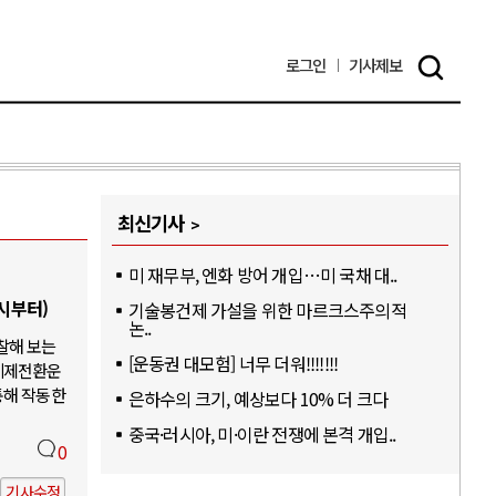
로그인
기사
제보
최신기사
미 재무부, 엔화 방어 개입…미 국채 대..
6시부터)
기술봉건제 가설을 위한 마르크스주의적
논..
찰해 보는
[운동권 대모험] 너무 더워!!!!!!!
체제전환운
통해 작동한
은하수의 크기, 예상보다 10% 더 크다
중국·러시아, 미·이란 전쟁에 본격 개입..
0
기사수정