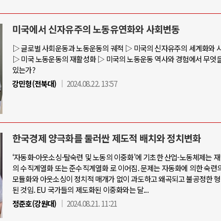
미국에서 신자유주의 노동유연화와 사회변동
아-우크라이나 전쟁
중동 위기
▷ 글로벌 사회운동과 노동운동의 궤적 ▷ 미국의 신자유주의 세계화와 
▷ 미국 노동운동의 재활성화 ▷ 미국의 노동운동 역사와 경험에서 무엇을
있는가?
우크라이나, 대리전의 역..
호르무즈 갈등 격화, 트럼프 정치·경제 
강민형(전북대)
2024.08.22. 13:57
드론 협력 직후, 러시아..
호르무즈 해협 통행료를 철회한 트
지원 2027년까지 공..
이란, 호르무즈 해협 봉쇄 선택한 배
크, 에스토니아, 네덜란..
트럼프, 이란 압박수단 한계 직면
한국경제 양극화를 둘러싼 제도적 배치와 정치변화
모 공습 주고받아…민간 ..
하마스, 가자 통치권 이양으로 휴전 의
‘자동화-아웃소싱-탈숙련 및 노동의 이중화’에 기초한 산업-노동체제는 
의 수직계열화 또는 준수직계열화 로 이어짐. 문제는 자동화에 의한 숙련의
모듈화와 아웃소싱이 정치적 매개가 없이 과도하고 왜곡되고 불공정한 형
된 것임. EU 국가들의 제도화된 이중화와는 달...
정준호(강원대)
2024.08.21. 11:21