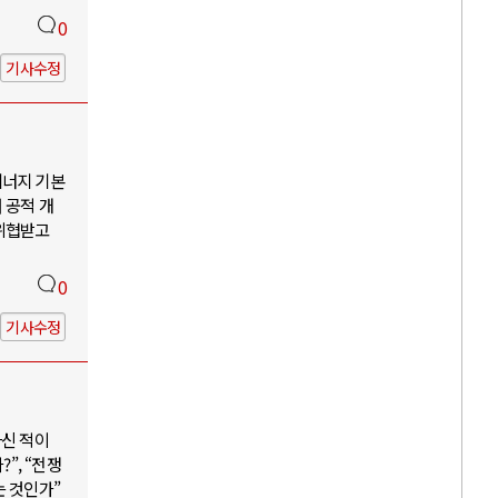
0
기사수정
에너지 기본
 공적 개
 위협받고
0
기사수정
하신 적이
”, “전쟁
는 것인가”