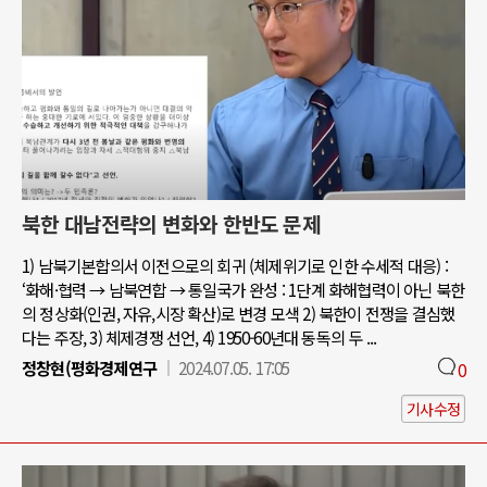
북한 대남전략의 변화와 한반도 문제
1) 남북기본합의서 이전으로의 회귀 (체제위기로 인한 수세적 대응) :
‘화해·협력 → 남북연합 → 통일국가 완성 : 1단계 화해협력이 아닌 북한
의 정상화(인권, 자유,시장 확산)로 변경 모색 2) 북한이 전쟁을 결심했
다는 주장, 3) 체제경쟁 선언, 4) 1950-60년대 동독의 두 ...
정창현(평화경제연구
2024.07.05. 17:05
0
기사수정