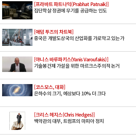
[프라바트 파트나익(Prabhat Patnaik)]
집단학살 정권에 무기를 공급하는 인도
[애덤 투즈의 차트북]
중국은 개발도상국의 산업화를 가로막고 있는가
[야니스 바루파키스(Yanis Varoufakis)]
기술봉건제 가설을 위한 마르크스주의적 논거
[코스모스, 대화]
은하수의 크기, 예상보다 10% 더 크다
[크리스 헤지스(Chris Hedges)]
백악관의 대부, 트럼프의 마피아 정치