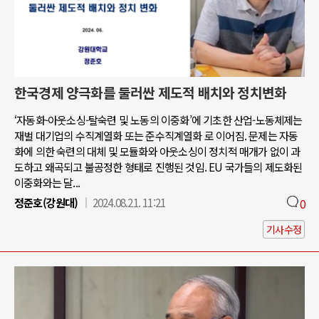
한국경제 양극화를 둘러싼 제도적 배치와 정치변화
‘자동화-아웃소싱-탈숙련 및 노동의 이중화’에 기초한 산업-노동체제는
재벌 대기업의 수직계열화 또는 준수직계열화 로 이어짐. 문제는 자동
화에 의한 숙련의 대체 및 모듈화와 아웃소싱이 정치적 매개가 없이 과
도하고 왜곡되고 불공정한 형태로 진행된 것임. EU 국가들의 제도화된
이중화와는 달...
정준호(강원대)
2024.08.21. 11:21
0
기사수정