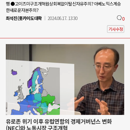
행 ●고이즈미구조개혁원상회복없이탈신자유주의? 아베노믹스계승
한새로운자본주의?
최석진(홋카이도대학
2024.06.17. 13:30
0
기사수정
유로존 위기 이후 유럽연합의 경제거버넌스 변화
(NEC)와 노동시장 구조개혁