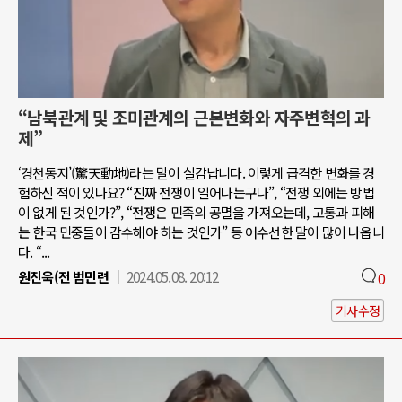
“남북관계 및 조미관계의 근본변화와 자주변혁의 과
제”
‘경천동지’(驚天動地)라는 말이 실감납니다. 이렇게 급격한 변화를 경
험하신 적이 있나요? “진짜 전쟁이 일어나는구나”, “전쟁 외에는 방법
이 없게 된 것인가?”, “전쟁은 민족의 공멸을 가져오는데, 고통과 피해
는 한국 민중들이 감수해야 하는 것인가” 등 어수선한 말이 많이 나옵니
다. “...
원진욱(전 범민련
2024.05.08. 20:12
0
기사수정