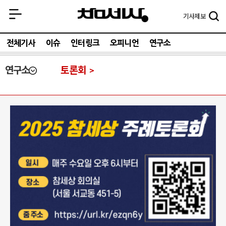
기사
제보
전체기사
이슈
인터링크
오피니언
연구소
연구소
토론회