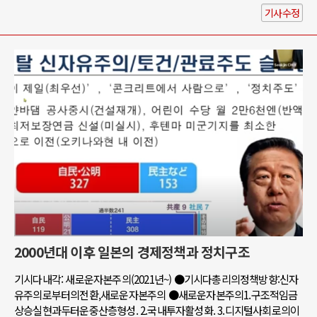
기사수정
2000년대 이후 일본의 경제정책과 정치구조
기시다내각: 새로운자본주의(2021년~) ●기시다총리의정책방향:신자
유주의로부터의전환,새로운자본주의 ●새로운자본주의1.구조적임금
상승실현과두터운중산층형성. 2.국내투자활성화. 3.디지털사회로의이