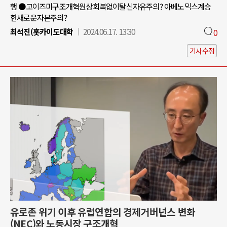
행 ●고이즈미구조개혁원상회복없이탈신자유주의? 아베노믹스계승
한새로운자본주의?
최석진(홋카이도대학
2024.06.17. 13:30
0
기사수정
유로존 위기 이후 유럽연합의 경제거버넌스 변화
(NEC)와 노동시장 구조개혁