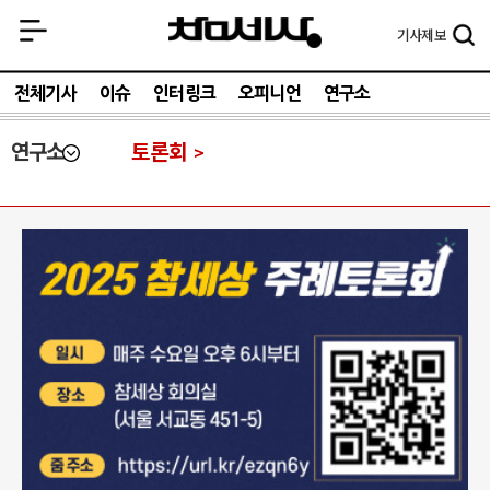
기사
제보
전체기사
이슈
인터링크
오피니언
연구소
연구소
토론회