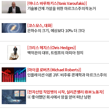
[야니스 바루파키스(Yanis Varoufakis)]
기술봉건제 가설을 위한 마르크스주의적 논거
[코스모스, 대화]
은하수의 크기, 예상보다 10% 더 크다
[크리스 헤지스(Chris Hedges)]
백악관의 대부, 트럼프의 마피아 정치
[마이클 로버츠(Michael Roberts)]
인플레이션 이론 2부: 비주류 경제학과 마르크스주의
[전자산업 직업병의 시작, 실리콘밸리 IBM 노동자]
④ 좋아했던 회사에서 암을 얻어 떠난 남편