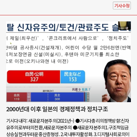
기사수정
2000년대 이후 일본의 경제정책과 정치구조
기시다내각: 새로운자본주의(2021년~) ●기시다총리의정책방향:신자
유주의로부터의전환,새로운자본주의 ●새로운자본주의1.구조적임금
상승실현과두터운중산층형성. 2.국내투자활성화. 3.디지털사회로의이