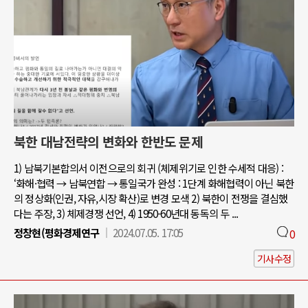
북한 대남전략의 변화와 한반도 문제
1) 남북기본합의서 이전으로의 회귀 (체제위기로 인한 수세적 대응) :
‘화해·협력 → 남북연합 → 통일국가 완성 : 1단계 화해협력이 아닌 북한
의 정상화(인권, 자유,시장 확산)로 변경 모색 2) 북한이 전쟁을 결심했
다는 주장, 3) 체제경쟁 선언, 4) 1950-60년대 동독의 두 ...
정창현(평화경제연구
2024.07.05. 17:05
0
기사수정