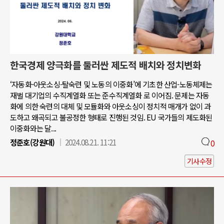
한국경제 양극화를 둘러싼 제도적 배치와 정치변화
‘자동화-아웃소싱-탈숙련 및 노동의 이중화’에 기초한 산업-노동체제는
재벌 대기업의 수직계열화 또는 준수직계열화 로 이어짐. 문제는 자동
화에 의한 숙련의 대체 및 모듈화와 아웃소싱이 정치적 매개가 없이 과
도하고 왜곡되고 불공정한 형태로 진행된 것임. EU 국가들의 제도화된
이중화와는 달...
정준호(강원대)
2024.08.21. 11:21
0
기사수정