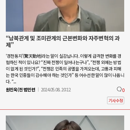
“남북관계 및 조미관계의 근본변화와 자주변혁의 과
제”
‘경천동지’(驚天動地)라는 말이 실감납니다. 이렇게 급격한 변화를 경
험하신 적이 있나요? “진짜 전쟁이 일어나는구나”, “전쟁 외에는 방법
이 없게 된 것인가?”, “전쟁은 민족의 공멸을 가져오는데, 고통과 피해
는 한국 민중들이 감수해야 하는 것인가” 등 어수선한 말이 많이 나옵니
다. “...
원진욱(전 범민련
2024.05.08. 20:12
0
기사수정