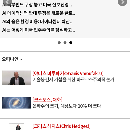
AI 국부펀드 구상 놓고 미국 진보진영 ..
AI 데이터센터 반대 투쟁은 새로운 글로..
AI의 숨은 환경 비용: 데이터센터 확산..
AI는 어떻게 미국 민주주의를 잠식하고 ..
오피니언
[야니스 바루파키스(Yanis Varoufakis)]
기술봉건제 가설을 위한 마르크스주의적 논거
[코스모스, 대화]
은하수의 크기, 예상보다 10% 더 크다
[크리스 헤지스(Chris Hedges)]