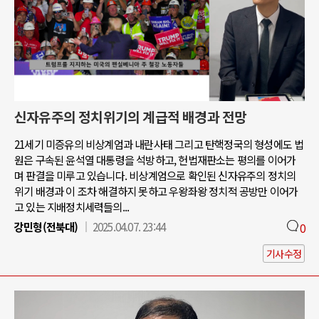
신자유주의 정치위기의 계급적 배경과 전망
21세기 미증유의 비상계엄과 내란사태 그리고 탄핵정국의 형성에도 법
원은 구속된 윤석열 대통령을 석방하고, 헌법재판소는 평의를 이어가
며 판결을 미루고 있습니다. 비상계엄으로 확인된 신자유주의 정치의
위기 배경과 이 조차 해결하지 못하고 우왕좌왕 정치적 공방만 이어가
고 있는 지배정치세력들의...
강민형(전북대)
2025.04.07. 23:44
0
기사수정