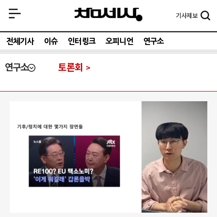
기사
제보
전체기사
이슈
인터링크
오피니언
연구소
연구소
토론회