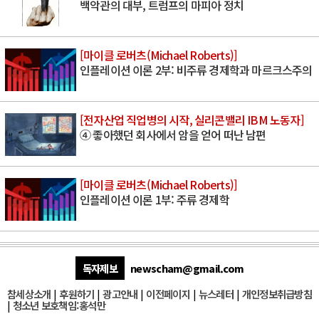
백악관의 대부, 트럼프의 마피아 정치
[마이클 로버츠(Michael Roberts)]
인플레이션 이론 2부: 비주류 경제학과 마르크스주의
[전자산업 직업병의 시작, 실리콘밸리 IBM 노동자]
④ 좋아했던 회사에서 암을 얻어 떠난 남편
[마이클 로버츠(Michael Roberts)]
인플레이션 이론 1부: 주류 경제학
독자제보
newscham@gmail.com
참세상소개
|
후원하기
|
광고안내
|
이전페이지
|
뉴스레터
|
개인정보취급방침
|
청소년 보호책임:홍석만