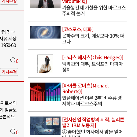
Varoufakis)]
기사수정
기술봉건제 가설을 위한 마르크스
주의적 논거
[코스모스, 대화]
·협력 →
은하수의 크기, 예상보다 10% 더
 자유,시장
크다
950-60
[크리스 헤지스(Chris Hedges)]
0
백악관의 대부, 트럼프의 마피아
정치
기사수정
[마이클 로버츠(Michael
Roberts)]
인플레이션 이론 2부: 비주류 경
동자로서의
제학과 마르크스주의
에게 임금노
 근본적으
[전자산업 직업병의 시작, 실리콘
밸리 IBM 노동자]
④ 좋아했던 회사에서 암을 얻어
0