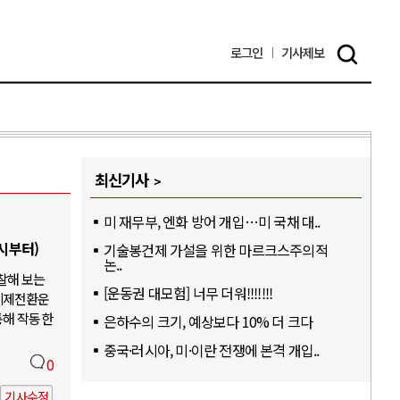
로그인
기사
제보
최신기사
미 재무부, 엔화 방어 개입…미 국채 대..
6시부터)
기술봉건제 가설을 위한 마르크스주의적
논..
찰해 보는
[운동권 대모험] 너무 더워!!!!!!!
체제전환운
통해 작동한
은하수의 크기, 예상보다 10% 더 크다
중국·러시아, 미·이란 전쟁에 본격 개입..
0
기사수정