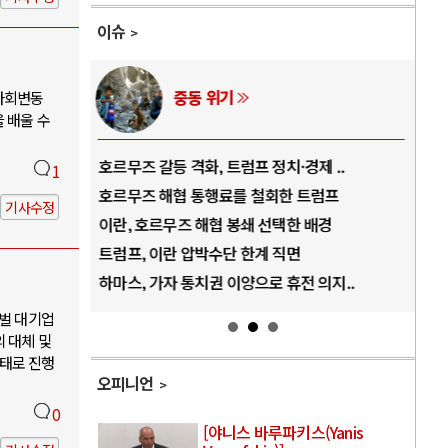
이슈
AI와 인간
사회변동
 배울 수
제 ..
중국 AI, 저가 공세로 글로벌 토큰 시..
1
트럼프
AI 국부펀드 구상 놓고 미국 진보진영 ..
기사수정
 배경
AI 데이터센터 반대 투쟁은 새로운 글로..
나
AI의 숨은 환경 비용: 데이터센터 확산..
 의지..
AI는 어떻게 미국 민주주의를 잠식하고 ..
재벌 대기업
 대체 및
태로 진행
오피니언
0
[야니스 바루파키스(Yanis