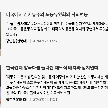
미국에서 신자유주의 노동유연화와 사회변동
러시아-우크라이나 전쟁
중동 위기
▷ 글로벌 사회운동과 노동운동의 궤적 ▷ 미국의 신자유주의 세계화와 
▷ 미국 노동운동의 재활성화 ▷ 미국의 노동운동 역사와 경험에서 무엇을
있는가?
 우크라이나, 대리전의 역..
호르무즈 갈등 격화, 트럼프 정치·경
강민형(전북대)
2024.08.22. 13:57
 드론 협력 직후, 러시아..
호르무즈 해협 통행료를 철회한 
군사지원 2027년까지 공..
이란, 호르무즈 해협 봉쇄 선택한
마크, 에스토니아, 네덜란..
트럼프, 이란 압박수단 한계 직면
한국경제 양극화를 둘러싼 제도적 배치와 정치변화
규모 공습 주고받아…민간 ..
하마스, 가자 통치권 이양으로 휴전
‘자동화-아웃소싱-탈숙련 및 노동의 이중화’에 기초한 산업-노동체제는 
의 수직계열화 또는 준수직계열화 로 이어짐. 문제는 자동화에 의한 숙련의
모듈화와 아웃소싱이 정치적 매개가 없이 과도하고 왜곡되고 불공정한 형
된 것임. EU 국가들의 제도화된 이중화와는 달...
정준호(강원대)
2024.08.21. 11:21