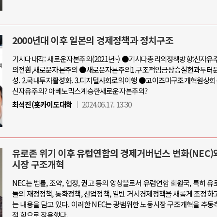
2000년대 이후 일본의 경제정책과 정치구조
기시다내각: 새로운자본주의(2021년~) ●기시다총리의정책방향:신자
의전환,새로운자본주의 ●새로운자본주의1.구조적임금상승실현과두터
성. 2.국내투자활성화. 3.디지털사회로의이행 ●고이즈미구조개혁원상
신자유주의? 아베노믹스계승한새로운자본주의?
최석진(홋카이도대학
2024.06.17. 13:30
유로존 위기 이후 유럽연합의 경제거버넌스 변화(NEC)
시장 구조개혁
NEC는 법률, 조약, 협정, 권고 등의 앙상블로서 유럽연합 회원국, 특히 유
들의 재정정책, 통화정책, 산업정책, 일반 거시경제정책을 새롭게 조정하
는 내용을 담고 있다. 이러한 NEC는 광범위한 노동시장 구조개혁을 추동
적 힘으로 작용했다.