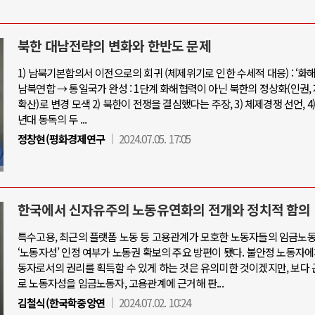
북한 대남전략의 변화와 한반도 문제
1) 남북기본합의서 이전으로의 회귀 (체제위기로 인한 수세적 대응) : ‘화해
남북연합 → 통일국가 완성 : 1단계 화해협력이 아닌 북한의 정상화(인권,
확산)로 변경 모색 2) 북한이 전쟁을 결심했다는 주장, 3) 체제경쟁 선언, 4) 1
년대 동독의 두 ...
정창현(평화경제연구
2024.07.05. 17:05
한국에서 신자유주의 노동유연화의 전개와 정치적 함의
특수고용, 최근의 플랫폼 노동 등 고용관계가 모호한 노동자들의 임금노
‘노동자성’ 인정 여부가 노동권 확보의 주요 방편이 됐다. 불안정 노동자
동자로서의 권리를 획득할 수 있게 하는 것은 유의미한 것이겠지만, 보다
로 노동자성을 임금노동자, 고용관계에 근거해 판...
김철식(한국학중앙연
2024.07.02. 10:24