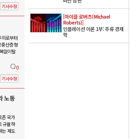
떠난 남편
기사수정
[마이클 로버츠(Michael
Roberts)]
인플레이션 이론 1부: 주류 경제
학
유주의로부터
운중산층형
회복없이탈
0
기사수정
와 노동
로존 국가
고 규율하
하는 제도