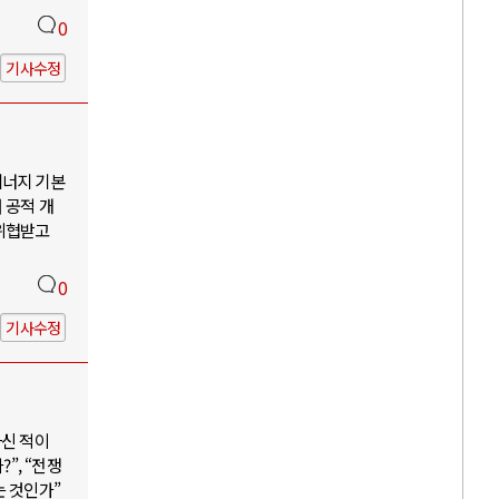
0
기사수정
에너지 기본
 공적 개
 위협받고
0
기사수정
하신 적이
”, “전쟁
는 것인가”