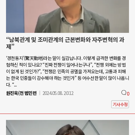
“남북관계 및 조미관계의 근본변화와 자주변혁의 과
제”
‘경천동지’(驚天動地)라는 말이 실감납니다. 이렇게 급격한 변화를 경
험하신 적이 있나요? “진짜 전쟁이 일어나는구나”, “전쟁 외에는 방법
이 없게 된 것인가?”, “전쟁은 민족의 공멸을 가져오는데, 고통과 피해
는 한국 민중들이 감수해야 하는 것인가” 등 어수선한 말이 많이 나옵니
다. “...
원진욱(전 범민련
2024.05.08. 20:12
0
기사수정