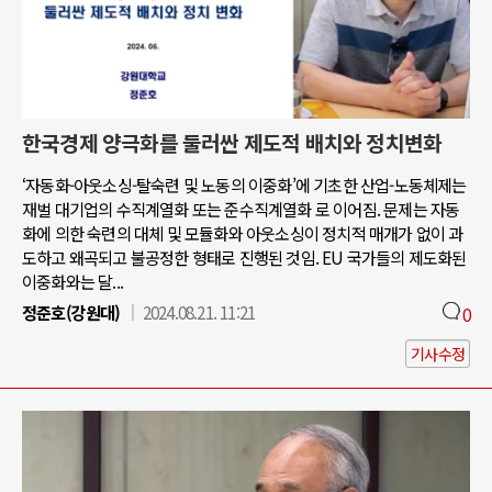
한국경제 양극화를 둘러싼 제도적 배치와 정치변화
‘자동화-아웃소싱-탈숙련 및 노동의 이중화’에 기초한 산업-노동체제는
재벌 대기업의 수직계열화 또는 준수직계열화 로 이어짐. 문제는 자동
화에 의한 숙련의 대체 및 모듈화와 아웃소싱이 정치적 매개가 없이 과
도하고 왜곡되고 불공정한 형태로 진행된 것임. EU 국가들의 제도화된
이중화와는 달...
정준호(강원대)
2024.08.21. 11:21
0
기사수정