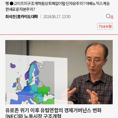
행 ●고이즈미구조개혁원상회복없이탈신자유주의? 아베노믹스계승
한새로운자본주의?
최석진(홋카이도대학
2024.06.17. 13:30
0
기사수정
유로존 위기 이후 유럽연합의 경제거버넌스 변화
(NEC)와 노동시장 구조개혁