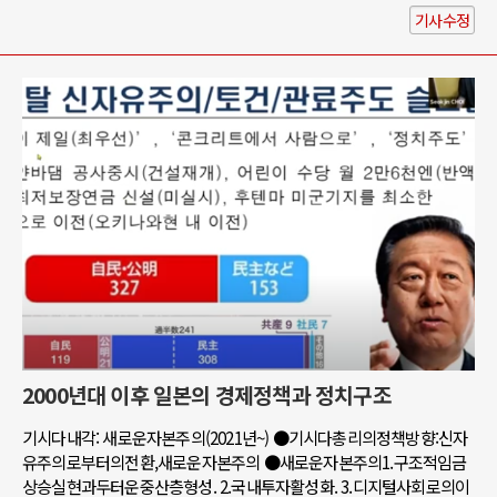
기사수정
2000년대 이후 일본의 경제정책과 정치구조
기시다내각: 새로운자본주의(2021년~) ●기시다총리의정책방향:신자
유주의로부터의전환,새로운자본주의 ●새로운자본주의1.구조적임금
상승실현과두터운중산층형성. 2.국내투자활성화. 3.디지털사회로의이