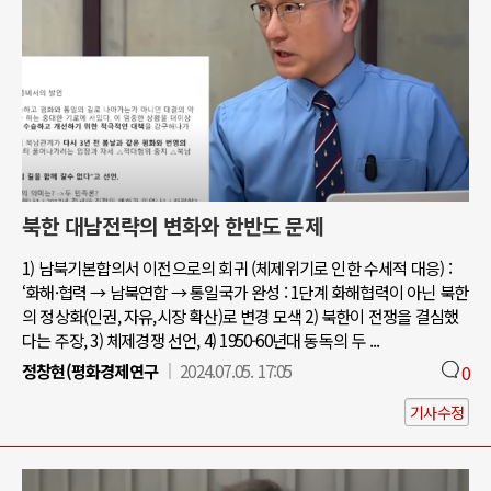
북한 대남전략의 변화와 한반도 문제
1) 남북기본합의서 이전으로의 회귀 (체제위기로 인한 수세적 대응) :
‘화해·협력 → 남북연합 → 통일국가 완성 : 1단계 화해협력이 아닌 북한
의 정상화(인권, 자유,시장 확산)로 변경 모색 2) 북한이 전쟁을 결심했
다는 주장, 3) 체제경쟁 선언, 4) 1950-60년대 동독의 두 ...
정창현(평화경제연구
2024.07.05. 17:05
0
기사수정