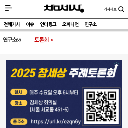
기사
제보
전체기사
이슈
인터링크
오피니언
연구소
연구소
토론회