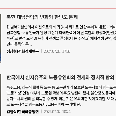
북한 대남전략의 변화와 한반도 문제
1) 남북기본합의서 이전으로의 회귀 (체제위기로 인한 수세적 대응) : ‘화해
남북연합 → 통일국가 완성 : 1단계 화해협력이 아닌 북한의 정상화(인권,
확산)로 변경 모색 2) 북한이 전쟁을 결심했다는 주장, 3) 체제경쟁 선언, 4) 1
년대 동독의 두 ...
정창현(평화경제연구
2024.07.05. 17:05
한국에서 신자유주의 노동유연화의 전개와 정치적 함의
특수고용, 최근의 플랫폼 노동 등 고용관계가 모호한 노동자들의 임금노
‘노동자성’ 인정 여부가 노동권 확보의 주요 방편이 됐다. 불안정 노동자
동자로서의 권리를 획득할 수 있게 하는 것은 유의미한 것이겠지만, 보다
로 노동자성을 임금노동자, 고용관계에 근거해 판...
김철식(한국학중앙연
2024.07.02. 10:24