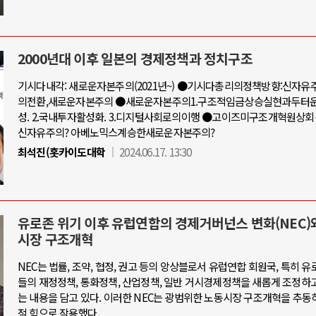
2000년대 이후 일본의 경제정책과 정치구조
기시다내각: 새로운자본주의(2021년~) ●기시다총리의정책방향:신자
의전환,새로운자본주의 ●새로운자본주의1.구조적임금상승실현과두터
성. 2.국내투자활성화. 3.디지털사회로의이행 ●고이즈미구조개혁원상
신자유주의? 아베노믹스계승한새로운자본주의?
최석진(홋카이도대학
2024.06.17. 13:30
유로존 위기 이후 유럽연합의 경제거버넌스 변화(NEC)
시장 구조개혁
NEC는 법률, 조약, 협정, 권고 등의 앙상블로서 유럽연합 회원국, 특히 유
들의 재정정책, 통화정책, 산업정책, 일반 거시경제정책을 새롭게 조정하
는 내용을 담고 있다. 이러한 NEC는 광범위한 노동시장 구조개혁을 추동
적 힘으로 작용했다.