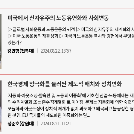
미국에서 신자유주의 노동유연화와 사회변동
시아-우크라이나 전쟁
중동 위기
▷ 글로벌 사회운동과 노동운동의 궤적 ▷ 미국의 신자유주의 세계화와 
▷ 미국 노동운동의 재활성화 ▷ 미국의 노동운동 역사와 경험에서 무엇을
있는가?
 우크라이나, 대리전의 역..
호르무즈 갈등 격화, 트럼프 정치·경제
강민형(전북대)
2024.08.22. 13:57
드론 협력 직후, 러시아..
호르무즈 해협 통행료를 철회한 트
사지원 2027년까지 공..
이란, 호르무즈 해협 봉쇄 선택한 
마크, 에스토니아, 네덜란..
트럼프, 이란 압박수단 한계 직면
한국경제 양극화를 둘러싼 제도적 배치와 정치변화
규모 공습 주고받아…민간 ..
하마스, 가자 통치권 이양으로 휴전 
‘자동화-아웃소싱-탈숙련 및 노동의 이중화’에 기초한 산업-노동체제는 
의 수직계열화 또는 준수직계열화 로 이어짐. 문제는 자동화에 의한 숙련의
모듈화와 아웃소싱이 정치적 매개가 없이 과도하고 왜곡되고 불공정한 형
된 것임. EU 국가들의 제도화된 이중화와는 달...
정준호(강원대)
2024.08.21. 11:21