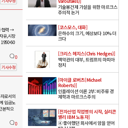
Varoufakis)]
기사수정
기술봉건제 가설을 위한 마르크스
주의적 논거
[코스모스, 대화]
·협력 →
은하수의 크기, 예상보다 10% 더
 자유,시장
크다
950-60
[크리스 헤지스(Chris Hedges)]
0
백악관의 대부, 트럼프의 마피아
정치
기사수정
[마이클 로버츠(Michael
Roberts)]
인플레이션 이론 2부: 비주류 경
동자로서의
제학과 마르크스주의
에게 임금노
 근본적으
[전자산업 직업병의 시작, 실리콘
밸리 IBM 노동자]
④ 좋아했던 회사에서 암을 얻어
0