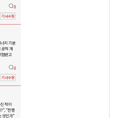
0
기사수정
에너지 기본
 공적 개
 위협받고
0
기사수정
하신 적이
”, “전쟁
는 것인가”