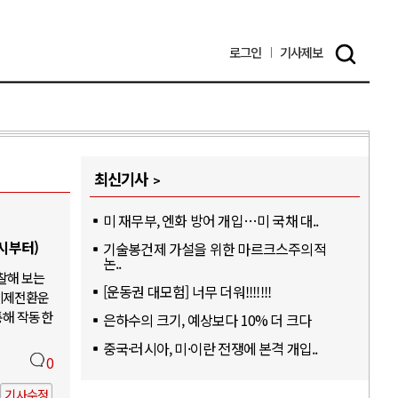
로그인
기사
제보
최신기사
미 재무부, 엔화 방어 개입…미 국채 대..
6시부터)
기술봉건제 가설을 위한 마르크스주의적
논..
찰해 보는
[운동권 대모험] 너무 더워!!!!!!!
체제전환운
통해 작동한
은하수의 크기, 예상보다 10% 더 크다
중국·러시아, 미·이란 전쟁에 본격 개입..
0
기사수정