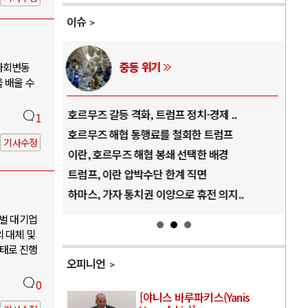
이슈
AI와 인간
사회변동
 배울 수
 ..
중국 AI, 저가 공세로 글로벌 토큰 시..
전
1
럼프
AI 국부펀드 구상 놓고 미국 진보진영 ..
E
기사수정
배경
AI 데이터센터 반대 투쟁은 새로운 글로..
나
AI의 숨은 환경 비용: 데이터센터 확산..
우
의지..
AI는 어떻게 미국 민주주의를 잠식하고 ..
러
재벌 대기업
 대체 및
태로 진행
오피니언
0
[야니스 바루파키스(Yanis