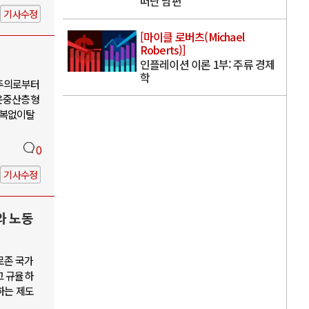
떠난 남편
기사수정
[마이클 로버츠(Michael
Roberts)]
인플레이션 이론 1부: 주류 경제
학
유주의로부터
운중산층형
회복없이탈
0
기사수정
와 노동
로존 국가
고 규율하
하는 제도