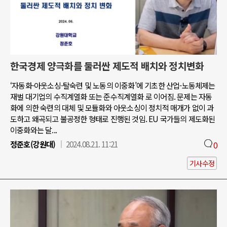
한국경제 양극화를 둘러싼 제도적 배치와 정치변화
‘자동화-아웃소싱-탈숙련 및 노동의 이중화’에 기초한 산업-노동체제는
재벌 대기업의 수직계열화 또는 준수직계열화 로 이어짐. 문제는 자동
화에 의한 숙련의 대체 및 모듈화와 아웃소싱이 정치적 매개가 없이 과
도하고 왜곡되고 불공정한 형태로 진행된 것임. EU 국가들의 제도화된
이중화와는 달...
정준호(강원대)
2024.08.21. 11:21
0
기사수정