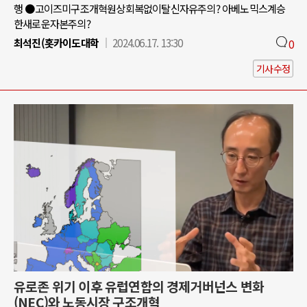
행 ●고이즈미구조개혁원상회복없이탈신자유주의? 아베노믹스계승
한새로운자본주의?
최석진(홋카이도대학
2024.06.17. 13:30
0
기사수정
유로존 위기 이후 유럽연합의 경제거버넌스 변화
(NEC)와 노동시장 구조개혁