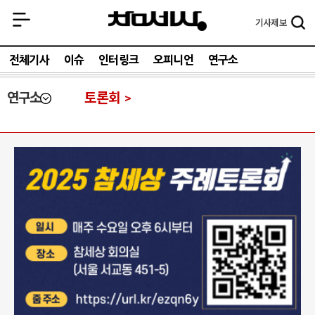
기사
제보
전체기사
이슈
인터링크
오피니언
연구소
연구소
토론회