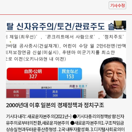
기사수정
2000년대 이후 일본의 경제정책과 정치구조
기시다내각: 새로운자본주의(2021년~) ●기시다총리의정책방향:신자
유주의로부터의전환,새로운자본주의 ●새로운자본주의1.구조적임금
상승실현과두터운중산층형성. 2.국내투자활성화. 3.디지털사회로의이