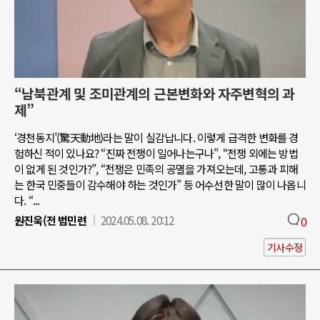
“남북관계 및 조미관계의 근본변화와 자주변혁의 과
제”
‘경천동지’(驚天動地)라는 말이 실감납니다. 이렇게 급격한 변화를 경
험하신 적이 있나요? “진짜 전쟁이 일어나는구나”, “전쟁 외에는 방법
이 없게 된 것인가?”, “전쟁은 민족의 공멸을 가져오는데, 고통과 피해
는 한국 민중들이 감수해야 하는 것인가” 등 어수선한 말이 많이 나옵니
다. “...
원진욱(전 범민련
2024.05.08. 20:12
0
기사수정