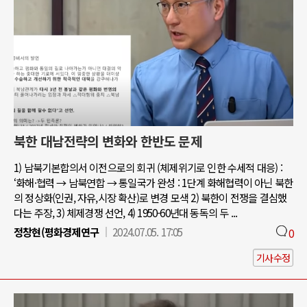
북한 대남전략의 변화와 한반도 문제
1) 남북기본합의서 이전으로의 회귀 (체제위기로 인한 수세적 대응) :
‘화해·협력 → 남북연합 → 통일국가 완성 : 1단계 화해협력이 아닌 북한
의 정상화(인권, 자유,시장 확산)로 변경 모색 2) 북한이 전쟁을 결심했
다는 주장, 3) 체제경쟁 선언, 4) 1950-60년대 동독의 두 ...
정창현(평화경제연구
2024.07.05. 17:05
0
기사수정