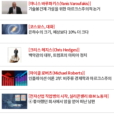
[야니스 바루파키스(Yanis Varoufakis)]
기술봉건제 가설을 위한 마르크스주의적 논거
[코스모스, 대화]
은하수의 크기, 예상보다 10% 더 크다
[크리스 헤지스(Chris Hedges)]
백악관의 대부, 트럼프의 마피아 정치
[마이클 로버츠(Michael Roberts)]
인플레이션 이론 2부: 비주류 경제학과 마르크스주의
[전자산업 직업병의 시작, 실리콘밸리 IBM 노동자]
④ 좋아했던 회사에서 암을 얻어 떠난 남편