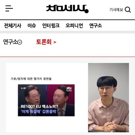
기사
제보
전체기사
이슈
인터링크
오피니언
연구소
연구소
토론회