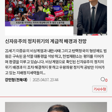
신자유주의 정치위기의 계급적 배경과 전망
21세기 미증유의 비상계엄과 내란사태 그리고 탄핵정국의 형성에도 법
원은 구속된 윤석열 대통령을 석방하고, 헌법재판소는 평의를 이어가
며 판결을 미루고 있습니다. 비상계엄으로 확인된 신자유주의 정치의
위기 배경과 이 조차 해결하지 못하고 우왕좌왕 정치적 공방만 이어가
고 있는 지배정치세력들의...
강민형(전북대)
2025.04.07. 23:44
0
기사수정