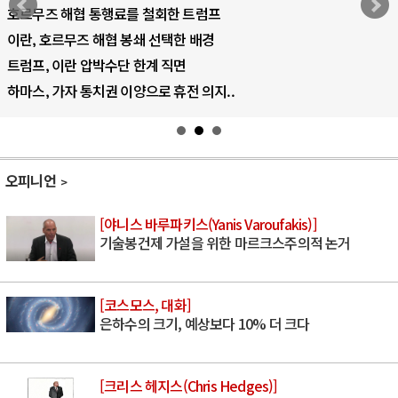
AI 국부펀드 구상 놓고 미국 진보진영 ..
AI 데이터센터 반대 투쟁은 새로운 글로..
AI의 숨은 환경 비용: 데이터센터 확산..
AI는 어떻게 미국 민주주의를 잠식하고 ..
오피니언
[야니스 바루파키스(Yanis Varoufakis)]
기술봉건제 가설을 위한 마르크스주의적 논거
[코스모스, 대화]
은하수의 크기, 예상보다 10% 더 크다
[크리스 헤지스(Chris Hedges)]