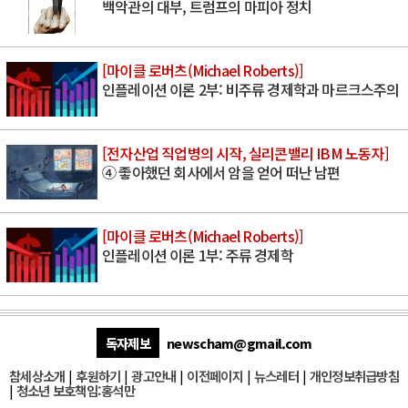
백악관의 대부, 트럼프의 마피아 정치
[마이클 로버츠(Michael Roberts)]
인플레이션 이론 2부: 비주류 경제학과 마르크스주의
[전자산업 직업병의 시작, 실리콘밸리 IBM 노동자]
④ 좋아했던 회사에서 암을 얻어 떠난 남편
[마이클 로버츠(Michael Roberts)]
인플레이션 이론 1부: 주류 경제학
독자제보
newscham@gmail.com
참세상소개
|
후원하기
|
광고안내
|
이전페이지
|
뉴스레터
|
개인정보취급방침
|
청소년 보호책임:홍석만