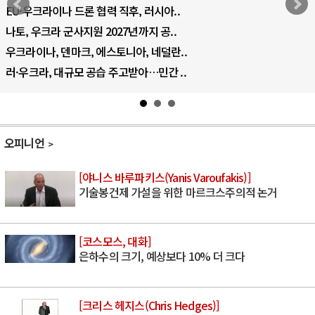
EU·우크라이나 드론 협력 직후, 러시아..
나토, 우크라 군사지원 2027년까지 공..
우크라이나, 덴마크, 에스토니아, 네덜란..
러·우크라, 대규모 공습 주고받아…민간 ..
오피니언
[야니스 바루파키스(Yanis Varoufakis)]
기술봉건제 가설을 위한 마르크스주의적 논거
[코스모스, 대화]
은하수의 크기, 예상보다 10% 더 크다
[크리스 헤지스(Chris Hedges)]