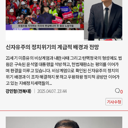
신자유주의 정치위기의 계급적 배경과 전망
21세기 미증유의 비상계엄과 내란사태 그리고 탄핵정국의 형성에도 법
원은 구속된 윤석열 대통령을 석방하고, 헌법재판소는 평의를 이어가
며 판결을 미루고 있습니다. 비상계엄으로 확인된 신자유주의 정치의
위기 배경과 이 조차 해결하지 못하고 우왕좌왕 정치적 공방만 이어가
고 있는 지배정치세력들의...
강민형(전북대)
2025.04.07. 23:44
0
기사수정