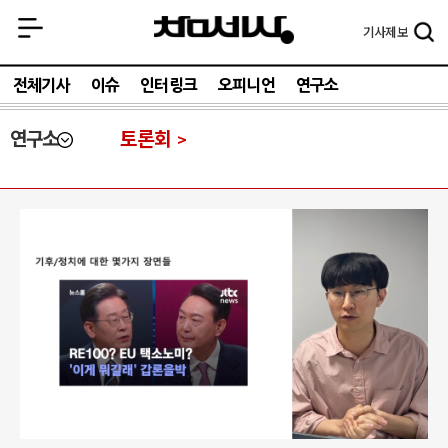
기사
제보
전체기사
이슈
인터링크
오피니언
연구소
연구소
토론회