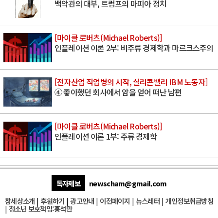
백악관의 대부, 트럼프의 마피아 정치
[마이클 로버츠(Michael Roberts)]
인플레이션 이론 2부: 비주류 경제학과 마르크스주의
[전자산업 직업병의 시작, 실리콘밸리 IBM 노동자]
④ 좋아했던 회사에서 암을 얻어 떠난 남편
[마이클 로버츠(Michael Roberts)]
인플레이션 이론 1부: 주류 경제학
독자제보
newscham@gmail.com
참세상소개
|
후원하기
|
광고안내
|
이전페이지
|
뉴스레터
|
개인정보취급방침
|
청소년 보호책임:홍석만