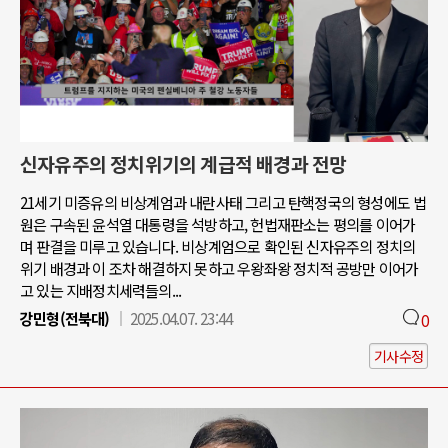
신자유주의 정치위기의 계급적 배경과 전망
21세기 미증유의 비상계엄과 내란사태 그리고 탄핵정국의 형성에도 법
원은 구속된 윤석열 대통령을 석방하고, 헌법재판소는 평의를 이어가
며 판결을 미루고 있습니다. 비상계엄으로 확인된 신자유주의 정치의
위기 배경과 이 조차 해결하지 못하고 우왕좌왕 정치적 공방만 이어가
고 있는 지배정치세력들의...
강민형(전북대)
2025.04.07. 23:44
0
기사수정