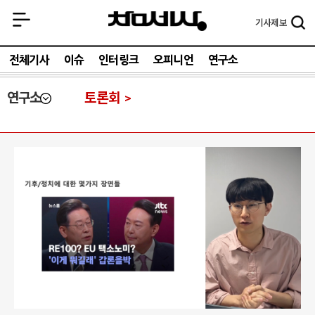
기사
제보
전체기사
이슈
인터링크
오피니언
연구소
연구소
토론회