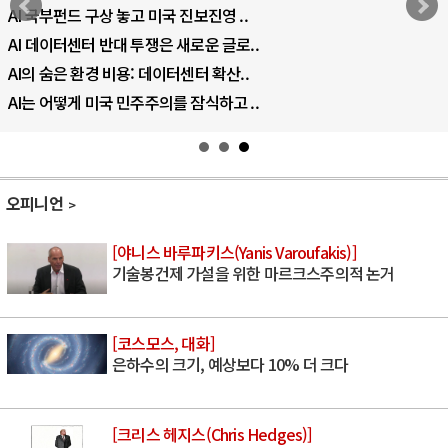
AI 국부펀드 구상 놓고 미국 진보진영 ..
AI 데이터센터 반대 투쟁은 새로운 글로..
AI의 숨은 환경 비용: 데이터센터 확산..
AI는 어떻게 미국 민주주의를 잠식하고 ..
오피니언
[야니스 바루파키스(Yanis Varoufakis)]
기술봉건제 가설을 위한 마르크스주의적 논거
[코스모스, 대화]
은하수의 크기, 예상보다 10% 더 크다
[크리스 헤지스(Chris Hedges)]