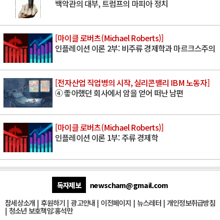
백악관의 대부, 트럼프의 마피아 정치
[마이클 로버츠(Michael Roberts)]
인플레이션 이론 2부: 비주류 경제학과 마르크스주의
[전자산업 직업병의 시작, 실리콘밸리 IBM 노동자]
④ 좋아했던 회사에서 암을 얻어 떠난 남편
[마이클 로버츠(Michael Roberts)]
인플레이션 이론 1부: 주류 경제학
독자제보
newscham@gmail.com
참세상소개
|
후원하기
|
광고안내
|
이전페이지
|
뉴스레터
|
개인정보취급방침
|
청소년 보호책임:홍석만