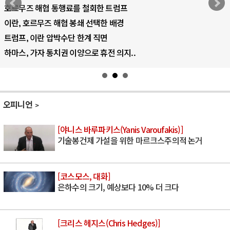
AI 국부펀드 구상 놓고 미국 진보진영 ..
AI 데이터센터 반대 투쟁은 새로운 글로..
AI의 숨은 환경 비용: 데이터센터 확산..
AI는 어떻게 미국 민주주의를 잠식하고 ..
오피니언
[야니스 바루파키스(Yanis Varoufakis)]
기술봉건제 가설을 위한 마르크스주의적 논거
[코스모스, 대화]
은하수의 크기, 예상보다 10% 더 크다
[크리스 헤지스(Chris Hedges)]