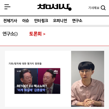
기사
제보
전체기사
이슈
인터링크
오피니언
연구소
연구소
토론회