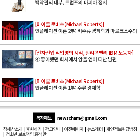
백악관의 대부, 트럼프의 마피아 정치
[마이클 로버츠(Michael Roberts)]
인플레이션 이론 2부: 비주류 경제학과 마르크스주의
[전자산업 직업병의 시작, 실리콘밸리 IBM 노동자]
④ 좋아했던 회사에서 암을 얻어 떠난 남편
[마이클 로버츠(Michael Roberts)]
인플레이션 이론 1부: 주류 경제학
독자제보
newscham@gmail.com
참세상소개
|
후원하기
|
광고안내
|
이전페이지
|
뉴스레터
|
개인정보취급방침
|
청소년 보호책임:홍석만