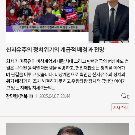
신자유주의 정치위기의 계급적 배경과 전망
21세기 미증유의 비상계엄과 내란사태 그리고 탄핵정국의 형성에도 법
원은 구속된 윤석열 대통령을 석방하고, 헌법재판소는 평의를 이어가
며 판결을 미루고 있습니다. 비상계엄으로 확인된 신자유주의 정치의
위기 배경과 이 조차 해결하지 못하고 우왕좌왕 정치적 공방만 이어가
고 있는 지배정치세력들의...
강민형(전북대)
2025.04.07. 23:44
0
기사수정