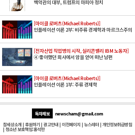
백악관의 대부, 트럼프의 마피아 정치
[마이클 로버츠(Michael Roberts)]
인플레이션 이론 2부: 비주류 경제학과 마르크스주의
[전자산업 직업병의 시작, 실리콘밸리 IBM 노동자]
④ 좋아했던 회사에서 암을 얻어 떠난 남편
[마이클 로버츠(Michael Roberts)]
인플레이션 이론 1부: 주류 경제학
독자제보
newscham@gmail.com
참세상소개
|
후원하기
|
광고안내
|
이전페이지
|
뉴스레터
|
개인정보취급방침
|
청소년 보호책임:홍석만