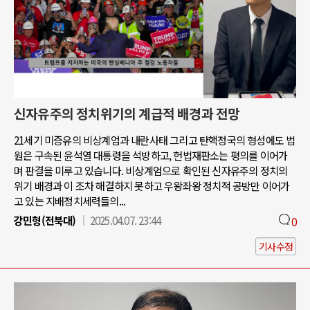
신자유주의 정치위기의 계급적 배경과 전망
21세기 미증유의 비상계엄과 내란사태 그리고 탄핵정국의 형성에도 법
원은 구속된 윤석열 대통령을 석방하고, 헌법재판소는 평의를 이어가
며 판결을 미루고 있습니다. 비상계엄으로 확인된 신자유주의 정치의
위기 배경과 이 조차 해결하지 못하고 우왕좌왕 정치적 공방만 이어가
고 있는 지배정치세력들의...
강민형(전북대)
2025.04.07. 23:44
0
기사수정