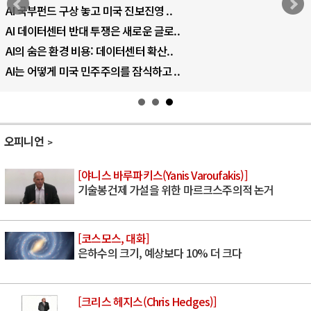
AI 국부펀드 구상 놓고 미국 진보진영 ..
AI 데이터센터 반대 투쟁은 새로운 글로..
AI의 숨은 환경 비용: 데이터센터 확산..
AI는 어떻게 미국 민주주의를 잠식하고 ..
오피니언
[야니스 바루파키스(Yanis Varoufakis)]
기술봉건제 가설을 위한 마르크스주의적 논거
[코스모스, 대화]
은하수의 크기, 예상보다 10% 더 크다
[크리스 헤지스(Chris Hedges)]