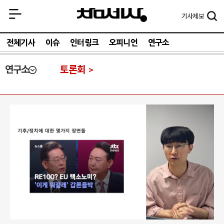
기사
제보
전체기사
이슈
인터링크
오피니언
연구소
연구소
토론회