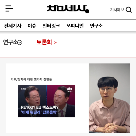
기사
제보
전체기사
이슈
인터링크
오피니언
연구소
연구소
토론회