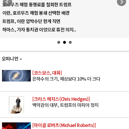
호르무즈 해협 통행료를 철회한 트럼프
이란, 호르무즈 해협 봉쇄 선택한 배경
트럼프, 이란 압박수단 한계 직면
하마스, 가자 통치권 이양으로 휴전 의지..
오피니언
[코스모스, 대화]
은하수의 크기, 예상보다 10% 더 크다
[크리스 헤지스(Chris Hedges)]
백악관의 대부, 트럼프의 마피아 정치
[마이클 로버츠(Michael Roberts)]