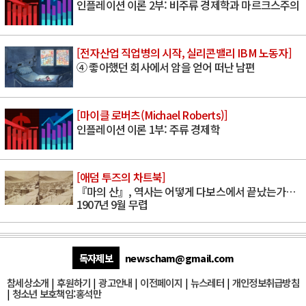
인플레이션 이론 2부: 비주류 경제학과 마르크스주의
[전자산업 직업병의 시작, 실리콘밸리 IBM 노동자]
④ 좋아했던 회사에서 암을 얻어 떠난 남편
[마이클 로버츠(Michael Roberts)]
인플레이션 이론 1부: 주류 경제학
[애덤 투즈의 차트북]
『마의 산』, 역사는 어떻게 다보스에서 끝났는가…
1907년 9월 무렵
독자제보
newscham@gmail.com
참세상소개
|
후원하기
|
광고안내
|
이전페이지
|
뉴스레터
|
개인정보취급방침
|
청소년 보호책임:홍석만