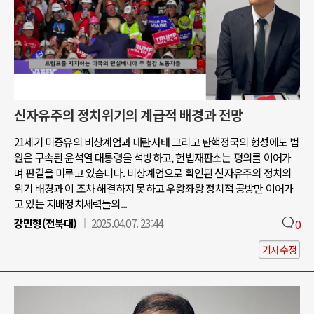
신자유주의 정치위기의 계급적 배경과 전망
21세기 미증유의 비상계엄과 내란사태 그리고 탄핵정국의 형성에도 법
원은 구속된 윤석열 대통령을 석방하고, 헌법재판소는 평의를 이어가
며 판결을 미루고 있습니다. 비상계엄으로 확인된 신자유주의 정치의
위기 배경과 이 조차 해결하지 못하고 우왕좌왕 정치적 공방만 이어가
고 있는 지배정치세력들의...
강민형(전북대)
2025.04.07. 23:44
0
기사수정