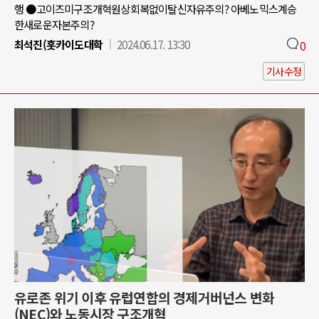
행 ●고이즈미구조개혁원상회복없이탈신자유주의? 아베노믹스계승
한새로운자본주의?
최석진(홋카이도대학
2024.06.17. 13:30
0
기사수정
유로존 위기 이후 유럽연합의 경제거버넌스 변화
(NEC)와 노동시장 구조개혁