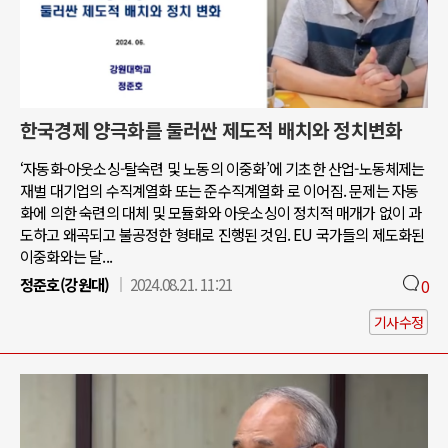
한국경제 양극화를 둘러싼 제도적 배치와 정치변화
‘자동화-아웃소싱-탈숙련 및 노동의 이중화’에 기초한 산업-노동체제는
재벌 대기업의 수직계열화 또는 준수직계열화 로 이어짐. 문제는 자동
화에 의한 숙련의 대체 및 모듈화와 아웃소싱이 정치적 매개가 없이 과
도하고 왜곡되고 불공정한 형태로 진행된 것임. EU 국가들의 제도화된
이중화와는 달...
정준호(강원대)
2024.08.21. 11:21
0
기사수정