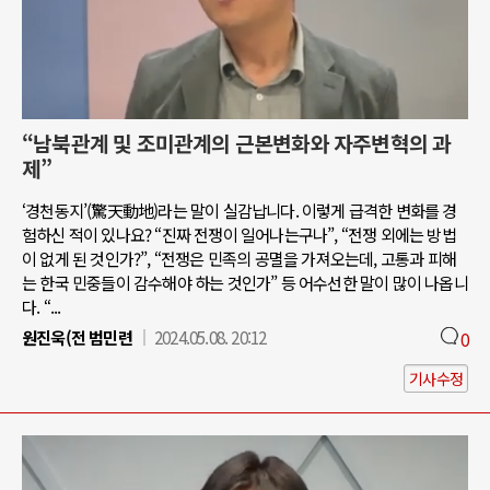
“남북관계 및 조미관계의 근본변화와 자주변혁의 과
제”
‘경천동지’(驚天動地)라는 말이 실감납니다. 이렇게 급격한 변화를 경
험하신 적이 있나요? “진짜 전쟁이 일어나는구나”, “전쟁 외에는 방법
이 없게 된 것인가?”, “전쟁은 민족의 공멸을 가져오는데, 고통과 피해
는 한국 민중들이 감수해야 하는 것인가” 등 어수선한 말이 많이 나옵니
다. “...
원진욱(전 범민련
2024.05.08. 20:12
0
기사수정