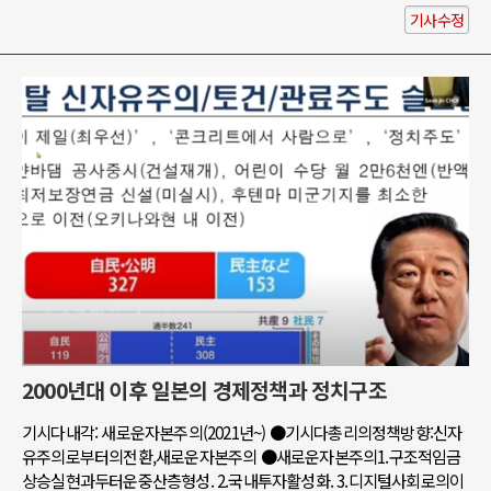
기사수정
2000년대 이후 일본의 경제정책과 정치구조
기시다내각: 새로운자본주의(2021년~) ●기시다총리의정책방향:신자
유주의로부터의전환,새로운자본주의 ●새로운자본주의1.구조적임금
상승실현과두터운중산층형성. 2.국내투자활성화. 3.디지털사회로의이