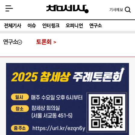
기사
제보
전체기사
이슈
인터링크
오피니언
연구소
연구소
토론회