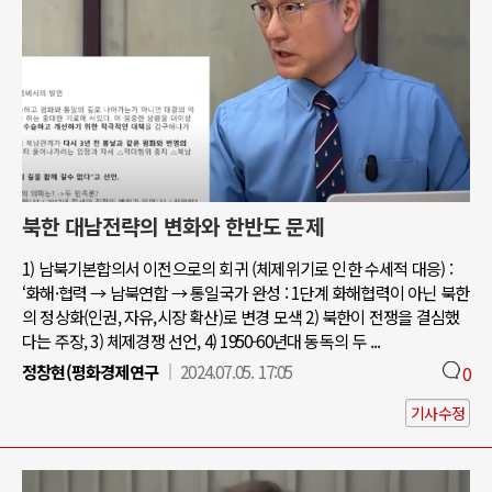
북한 대남전략의 변화와 한반도 문제
1) 남북기본합의서 이전으로의 회귀 (체제위기로 인한 수세적 대응) :
‘화해·협력 → 남북연합 → 통일국가 완성 : 1단계 화해협력이 아닌 북한
의 정상화(인권, 자유,시장 확산)로 변경 모색 2) 북한이 전쟁을 결심했
다는 주장, 3) 체제경쟁 선언, 4) 1950-60년대 동독의 두 ...
정창현(평화경제연구
2024.07.05. 17:05
0
기사수정