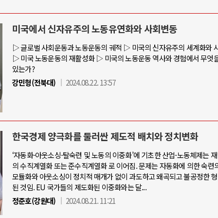
미국에서 신자유주의 노동유연화와 사회변동
와 인간
러시아-우크라이나 전쟁
▷ 글로벌 사회운동과 노동운동의 궤적 ▷ 미국의 신자유주의 세계화와 
▷ 미국 노동운동의 재활성화 ▷ 미국의 노동운동 역사와 경험에서 무엇을
있는가?
공세로 글로벌 토큰 시..
전쟁의 추상화: 우크라이나, 대리전의 
강민형(전북대)
2024.08.22. 13:57
 놓고 미국 진보진영 ..
EU·우크라이나 드론 협력 직후, 러시
반대 투쟁은 새로운 글로..
나토, 우크라 군사지원 2027년까지 공
비용: 데이터센터 확산..
우크라이나, 덴마크, 에스토니아, 네
국 민주주의를 잠식하고 ..
러·우크라, 대규모 공습 주고받아…민간
한국경제 양극화를 둘러싼 제도적 배치와 정치변화
‘자동화-아웃소싱-탈숙련 및 노동의 이중화’에 기초한 산업-노동체제는 
의 수직계열화 또는 준수직계열화 로 이어짐. 문제는 자동화에 의한 숙련의
모듈화와 아웃소싱이 정치적 매개가 없이 과도하고 왜곡되고 불공정한 형
된 것임. EU 국가들의 제도화된 이중화와는 달...
정준호(강원대)
2024.08.21. 11:21