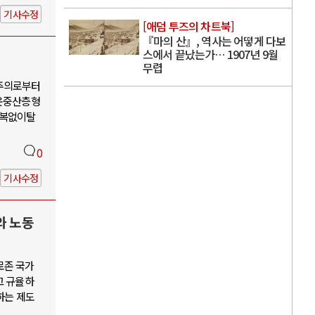
기사수정
[애덤 투즈의 차트북]
『마의 산』, 역사는 어떻게 다보
스에서 끝났는가… 1907년 9월
무렵
유주의로부터
운중산층형
회복없이탈
0
기사수정
와 노동
로존 국가
고 규율하
하는 제도