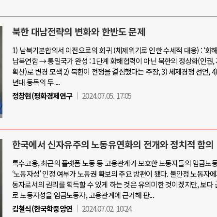
북한 대남전략의 변화와 한반도 문제
1) 남북기본합의서 이전으로의 회귀 (체제위기로 인한 수세적 대응) : ‘화해
남북연합 → 통일국가 완성 : 1단계 화해협력이 아닌 북한의 정상화(인권,
확산)로 변경 모색 2) 북한이 전쟁을 결심했다는 주장, 3) 체제경쟁 선언, 4) 1
년대 동독의 두 ...
정창현(평화경제연구
2024.07.05. 17:05
한국에서 신자유주의 노동유연화의 전개와 정치적 함의
특수고용, 최근의 플랫폼 노동 등 고용관계가 모호한 노동자들의 임금노
‘노동자성’ 인정 여부가 노동권 확보의 주요 방편이 됐다. 불안정 노동자
동자로서의 권리를 획득할 수 있게 하는 것은 유의미한 것이겠지만, 보다
로 노동자성을 임금노동자, 고용관계에 근거해 판...
김철식(한국학중앙연
2024.07.02. 10:24