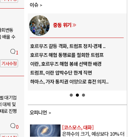
이슈
중동 위기
사회변동
 배울 수
역..
호르무즈 갈등 격화, 트럼프 정치·경제 ..
중국
1
아..
호르무즈 해협 통행료를 철회한 트럼프
AI
..
이란, 호르무즈 해협 봉쇄 선택한 배경
AI
기사수정
덜란..
트럼프, 이란 압박수단 한계 직면
AI
 ..
하마스, 가자 통치권 이양으로 휴전 의지..
AI
재벌 대기업
 대체 및
태로 진행
오피니언
0
[코스모스, 대화]
은하수의 크기, 예상보다 10% 더