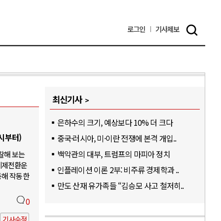
로그인
기사
제보
최신기사
은하수의 크기, 예상보다 10% 더 크다
6시부터)
중국·러시아, 미·이란 전쟁에 본격 개입..
백악관의 대부, 트럼프의 마피아 정치
찰해 보는
체제전환운
인플레이션 이론 2부: 비주류 경제학과 ..
통해 작동한
만도 산재 유가족들 “김승모 사고 철저히..
0
기사수정