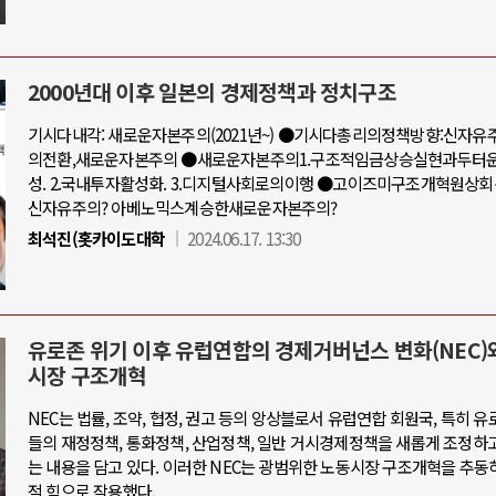
2000년대 이후 일본의 경제정책과 정치구조
기시다내각: 새로운자본주의(2021년~) ●기시다총리의정책방향:신자
의전환,새로운자본주의 ●새로운자본주의1.구조적임금상승실현과두터
성. 2.국내투자활성화. 3.디지털사회로의이행 ●고이즈미구조개혁원상
신자유주의? 아베노믹스계승한새로운자본주의?
최석진(홋카이도대학
2024.06.17. 13:30
유로존 위기 이후 유럽연합의 경제거버넌스 변화(NEC)
시장 구조개혁
NEC는 법률, 조약, 협정, 권고 등의 앙상블로서 유럽연합 회원국, 특히 유
들의 재정정책, 통화정책, 산업정책, 일반 거시경제정책을 새롭게 조정하
는 내용을 담고 있다. 이러한 NEC는 광범위한 노동시장 구조개혁을 추동
적 힘으로 작용했다.