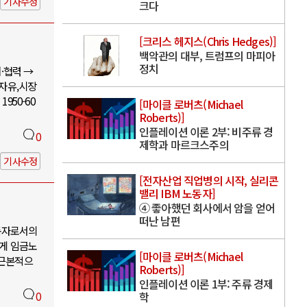
기사수정
크다
[크리스 헤지스(Chris Hedges)]
백악관의 대부, 트럼프의 마피아
정치
·협력 →
 자유,시장
950-60
[마이클 로버츠(Michael
Roberts)]
인플레이션 이론 2부: 비주류 경
0
제학과 마르크스주의
기사수정
[전자산업 직업병의 시작, 실리콘
밸리 IBM 노동자]
④ 좋아했던 회사에서 암을 얻어
떠난 남편
동자로서의
에게 임금노
[마이클 로버츠(Michael
 근본적으
Roberts)]
인플레이션 이론 1부: 주류 경제
0
학