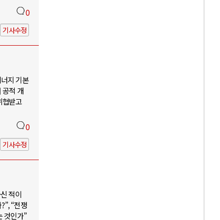
0
기사수정
에너지 기본
 공적 개
 위협받고
0
기사수정
하신 적이
”, “전쟁
는 것인가”